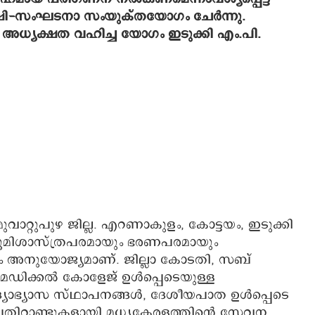
ഷി-സംഘടനാ സംയുക്തയോഗം ചേര്‍ന്നു.
 അധ്യക്ഷത വഹിച്ച യോഗം ഇടുക്കി എം.പി.
വാറ്റുപുഴ ജില്ല. എറണാകുളം, കോട്ടയം, ഇടുക്കി
 ഭൂമിശാസ്ത്രപരമായും ഭരണപരമായും
റവും അനുയോജ്യമാണ്. ജില്ലാ കോടതി, സബ്
മെഡിക്കല്‍ കോളേജ് ഉള്‍പ്പെടെയുള്ള
യാഭ്യാസ സ്ഥാപനങ്ങള്‍, ദേശീയപാത ഉള്‍പ്പെടെ
തിറ്റാണ്ടുകളായി മധ്യകേരളത്തിന്റെ സേവന