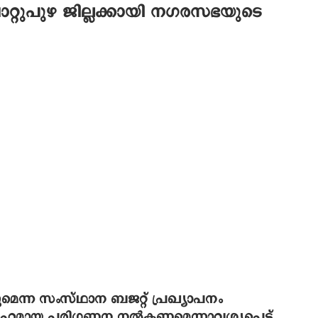
മുവാറ്റുപുഴ ജില്ലക്കായി നഗരസഭയുടെ
കുമെന്ന സംസ്ഥാന ബജറ്റ് പ്രഖ്യാപനം
് അര്‍ഹമായ പരിഗണന നല്‍കണമെന്നാവശ്യപ്പെട്ട്