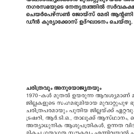
നഗരസഭയുടെ നേതൃത്വത്തില്‍ സര്‍വകക്
ചെയര്‍പേഴ്‌സണ്‍ ജോയ്‌സ് മേരി ആന്റണി
ഡീന്‍ കുര്യാക്കോസ് ഉദ്ഘാടനം ചെയ്തു.
ചരിത്രവും അനുയോജ്യതയും
1970-കള്‍ മുതല്‍ ഉയരുന്ന ആവശ്യമാണ് മു
ജില്ലകളുടെ സംഗമഭൂമിയായ മുവാറ്റുപുഴ
ചരിത്രപരമായും പുതിയ ജില്ലയ്ക്ക് ഏറ്
ട്രഷറി, ആര്‍.ടി.ഒ., താലൂക്ക് ആസ്ഥാനം, 
അത്യാധുനിക ആശുപത്രികള്‍, ഉന്നത വിദ്
മികച്ച ഗതാഗത സൗകര്യം എന്നിവയാല്‍ പ