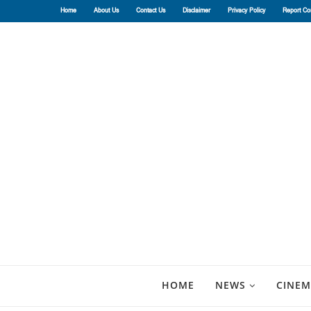
Home
About Us
Contact Us
Disclaimer
Privacy Policy
Report Co
HOME
NEWS
CINEM