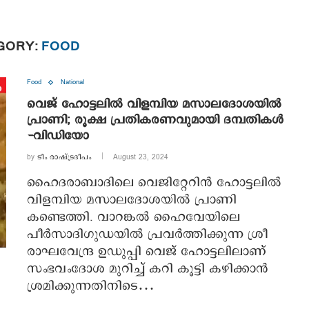
GORY:
FOOD
Food
National
വെജ് ഹോട്ടലിൽ വിളമ്പിയ മസാലദോശയിൽ
പ്രാണി; രൂക്ഷ പ്രതികരണവുമായി ദമ്പതികൾ
-വിഡിയോ
by
ടീം രാഷ്ട്രദീപം
August 23, 2024
ഹൈദരാബാദിലെ വെജിറ്റേറിൻ ഹോട്ടലിൽ
വിളമ്പിയ മസാലദോശയിൽ പ്രാണി
കണ്ടെത്തി. വാറങ്കൽ ഹൈവേയിലെ
പീർസാദിഗുഡയിൽ പ്രവർത്തിക്കുന്ന ശ്രീ
രാഘവേന്ദ്ര ഉഡുപ്പി വെജ് ഹോട്ടലിലാണ്
സംഭവംദോശ മുറിച്ച് കറി കൂട്ടി കഴിക്കാൻ
ശ്രമിക്കുന്നതിനിടെ…