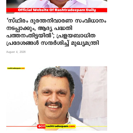
‘സ്ഥിരം ദുരന്തനിവാരണ സംവിധാനം
നടപ്പാക്കും, ആദ്യ പദ്ധതി
പത്തനംതിട്ടയിൽ’; പ്രളയബാധിത
പ്രദേശങ്ങൾ സന്ദർശിച്ച് മുഖ്യമന്ത്രി
August 4, 2026