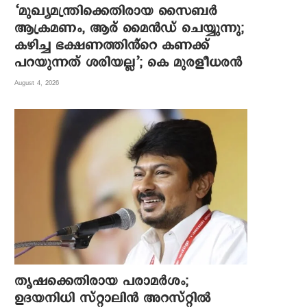
‘മുഖ്യമന്ത്രിക്കെതിരായ സൈബർ
ആക്രമണം, ആര് മൈൻഡ് ചെയ്യുന്നു;
കഴിച്ച ഭക്ഷണത്തിൻ്റെ കണക്ക്
പറയുന്നത് ശരിയല്ല’; കെ മുരളീധരൻ
August 4, 2026
തൃഷക്കെതിരായ പരാമർശം;
ഉദയനിധി സ്റ്റാലിൻ അറസ്റ്റിൽ