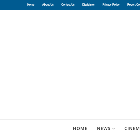
Home
About Us
Contact Us
Disclaimer
Privacy Policy
Report Co
HOME
NEWS
CINEM