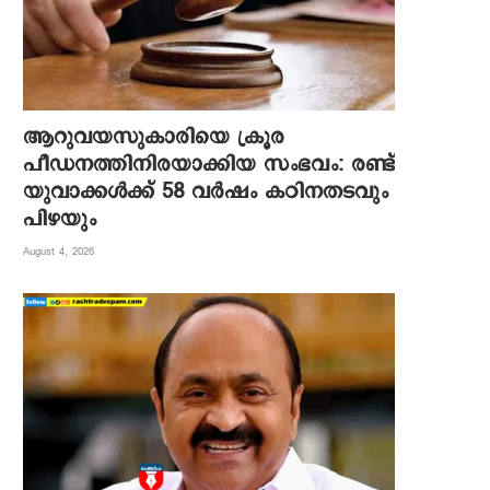
ആറുവയസുകാരിയെ ക്രൂര
പീഡനത്തിനിരയാക്കിയ സംഭവം: രണ്ട്
യുവാക്കൾക്ക് 58 വർഷം കഠിനതടവും
പിഴയും
August 4, 2026