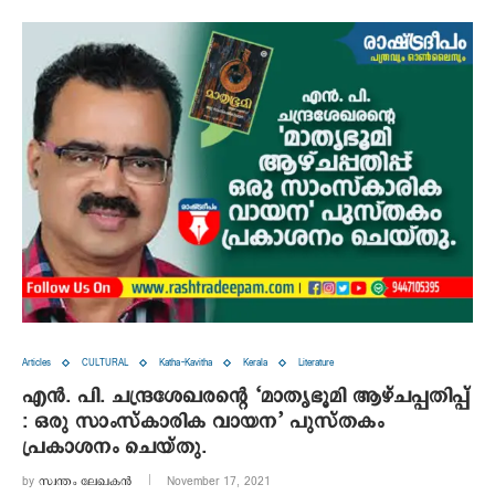
Articles
CULTURAL
Katha-Kavitha
Kerala
Literature
എന്‍. പി. ചന്ദ്രശേഖരന്റെ ‘മാതൃഭൂമി ആഴ്ചപ്പതിപ്പ്
: ഒരു സാംസ്‌കാരിക വായന’ പുസ്തകം
പ്രകാശനം ചെയ്തു.
by
സ്വന്തം ലേഖകൻ
November 17, 2021