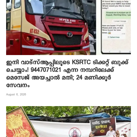
ഇനി വാട്‌സ്ആപ്പിലൂടെ KSRTC ടിക്കറ്റ് ബുക്ക്
ചെയ്യാം! 9447071021 എന്ന നമ്പറിലേക്ക്
മെസേജ് അയച്ചാൽ മതി; 24 മണിക്കൂർ
സേവനം
August 6, 2026