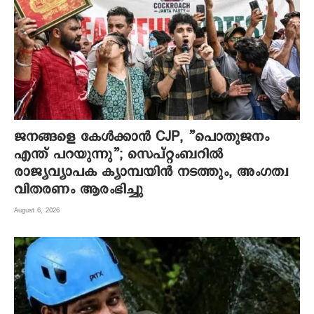
ജനങ്ങളെ കേൾക്കാൻ CJP, ”പൊതുജനം
എന്ത് പറയുന്നു”; സെപ്റ്റംബറിൽ
രാജ്യവ്യാപക ക്യാമ്പയിൻ നടത്തും, അംഗത്വ
വിതരണം ആരംഭിച്ചു
August 6, 2026