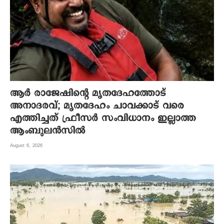
ആര്‍ രാജേഷിന്റെ മൃതദേഹത്തോട്
അനാദരവ്; മൃതദേഹം ചാവക്കാട് വരെ
എത്തിച്ചത് ഫ്രീസര്‍ സംവിധാനം ഇല്ലാത്ത
ആംബുലന്‍സില്‍
August 6, 2026