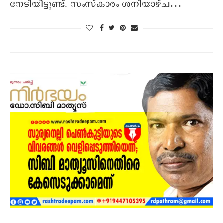
നേടിയിട്ടുണ്ട്. സംസ്‌കാരം ശനിയാഴ്ച…