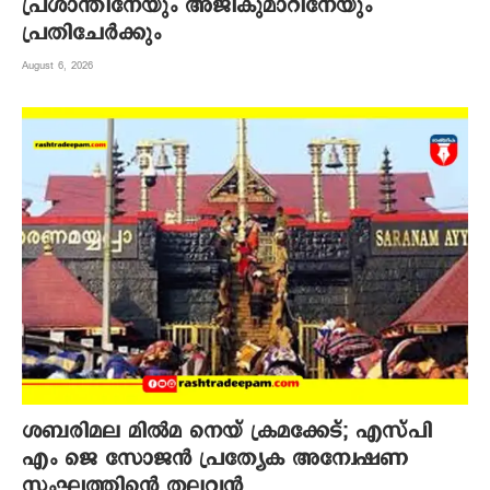
പ്രശാന്തിനേയും അജികുമാറിനേയും
പ്രതിചേര്‍ക്കും
August 6, 2026
ശബരിമല മില്‍മ നെയ് ക്രമക്കേട്; എസ്പി
എം ജെ സോജന്‍ പ്രത്യേക അന്വേഷണ
സംഘത്തിന്റെ തലവന്‍