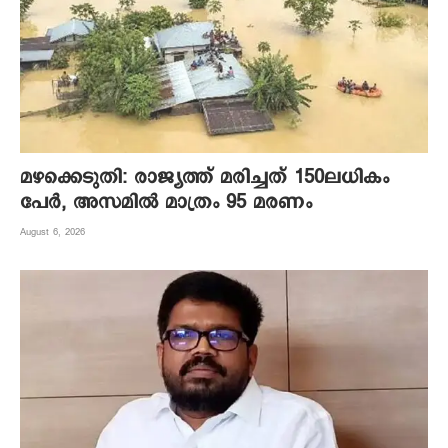
മഴക്കെടുതി: രാജ്യത്ത് മരിച്ചത് 150ലധികം
പേർ, അസമിൽ മാത്രം 95 മരണം
August 6, 2026