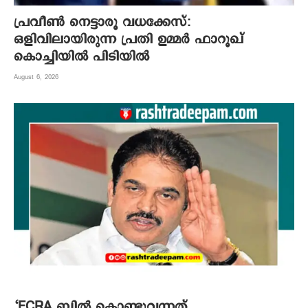
പ്രവീൺ നെട്ടാരൂ വധക്കേസ്:
ഒളിവിലായിരുന്ന പ്രതി ഉമ്മർ ഫാറൂഖ്
കൊച്ചിയിൽ പിടിയിൽ
August 6, 2026
‘FCRA ബിൽ കൊണ്ടുവന്നത്