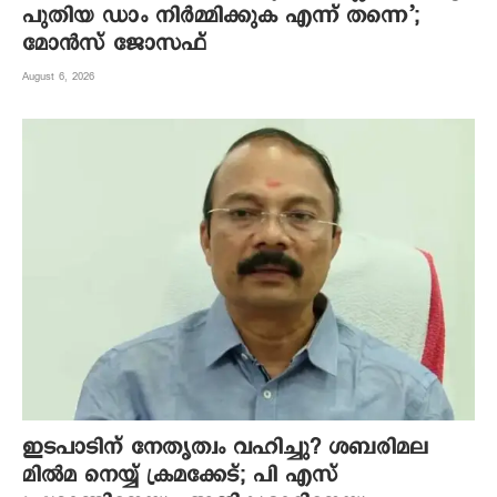
പുതിയ ഡാം നിര്‍മ്മിക്കുക എന്ന് തന്നെ’;
മോന്‍സ് ജോസഫ്
August 6, 2026
ഇടപാടിന് നേതൃത്വം വഹിച്ചു? ശബരിമല
മില്‍മ നെയ്യ് ക്രമക്കേട്; പി എസ്