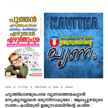
Articles
CULTURAL
Katha-Kavitha
Kerala
Literature
ഹൃത്തിലാണ്ടുപോയ വൃണത്തെയകറ്റാൻ
മനുഷ്യനല്ലാതെ മരുന്നിനാകുമോ ; ആലപ്പുഴയുടെ
സ്വന്തം കവിയത്രി ഉമ്മുസ്വാബിറിന്റെ കവിത :