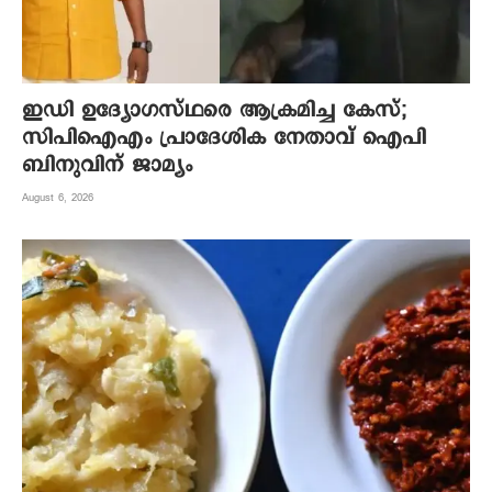
ഇഡി ഉദ്യോഗസ്ഥരെ ആക്രമിച്ച കേസ്;
സിപിഐഎം പ്രാദേശിക നേതാവ് ഐപി
ബിനുവിന് ജാമ്യം
August 6, 2026