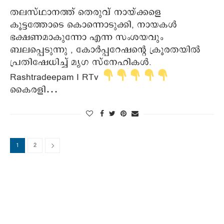
തലസ്ഥാനത്ത് തെരുവ് നായ്ക്കളെ
കൂട്ടത്തോടെ കൊന്നൊടുക്കി, നായകൾ
ഭക്ഷണമാകുന്നോ എന്ന സംശയവും
ബലപ്പെടുന്നു , കോർപ്പറേഷന്റെ ക്രൂരതയിൽ
പ്രതിഷേധിച്ച് മൃഗ സ്നേഹികൾ.
Rashtradeepam I RTv
കൈരളി…
1
2