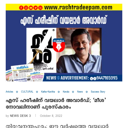
Articles
CULTURAL
Katha-Kavitha
Kerala
News
Success Story
എസ് ഹരീഷിന് വയലാര്‍ അവാര്‍ഡ്; ‘മീശ’
നോവലിനാണ് പുരസ്‌കാരം
by
NEWS DESK 3
October 8, 2022
തിരുവനന്തപുരം: ഈ വര്‍ഷത്തെ വയലാര്‍