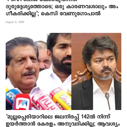
ദുരുദ്ദേശ്യത്തോടെ; ഒരു കാരണവശാലും അം​
ഗീകരിക്കില്ല’; കെസി വേണു​ഗോപാൽ
August 6, 2026
‘മുല്ലപ്പെരിയാറിലെ ജലനിരപ്പ് 142ല്‍ നിന്ന്
ഉയര്‍ത്താന്‍ കേരളം അനുവദിക്കില്ല; ആവശ്യം