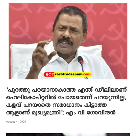
‘പുറത്തു പറയാനാകാത്ത എന്ത് ഡീലിലാണ്
ഹെലികോപ്റ്ററിൽ പോയതെന്ന് പറയുന്നില്ല,
കളവ് പറയാതെ സമാധാനം കിട്ടാത്ത
ആളാണ് മുഖ്യമന്ത്രി’; എം വി ഗോവിന്ദൻ
August 4, 2026