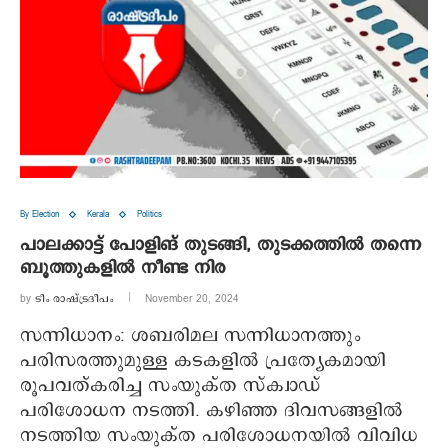
By Election
Kerala
Politics
പാലക്കാട്ട് പോളിങ് തുടങ്ങി, തുടക്കത്തില്‍ തന്നെ
ബൂത്തുകളില്‍ നീണ്ട നിര
by
ടീം രാഷ്ട്രദീപം
November 20, 2024
സന്നിധാനം: ശബരിമല സന്നിധാനത്തും
പരിസരത്തുമുള്ള കടകളിൽ പ്രത്യേകമായി
രൂപവത്കരിച്ച സംയുക്ത സ്‌ക്വാഡ്
പരിശോധന നടത്തി. കഴിഞ്ഞ ദിവസങ്ങളിൽ
നടത്തിയ സംയുക്ത പരിശോധനയിൽ വിവിധ