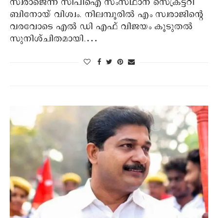
സ്വരാജെന്ന് സിപിഐ സംസ്ഥാന സെക്രട്ടറി
ബിനോയ് വിശ്വം. നിലമ്പൂരില്‍ എം സ്വരാജിന്റെ
വരവോടെ എല്‍ ഡി എഫ് വിജയം കൂടുതല്‍
സുനിശ്ചിതമായി.…