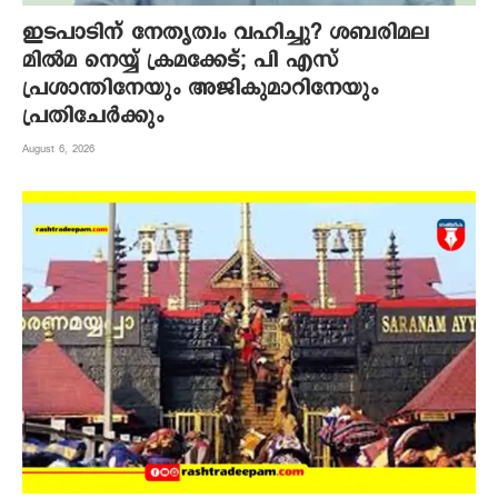
ഇടപാടിന് നേതൃത്വം വഹിച്ചു? ശബരിമല
മില്‍മ നെയ്യ് ക്രമക്കേട്; പി എസ്
പ്രശാന്തിനേയും അജികുമാറിനേയും
പ്രതിചേര്‍ക്കും
August 6, 2026