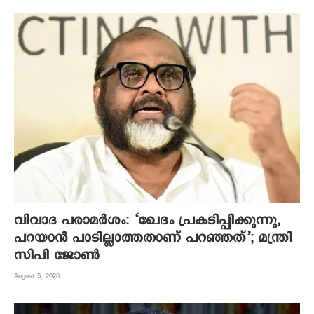
വിവാദ പരാമർശം: ‘ഖേദം പ്രകടിപ്പിക്കുന്നു,
പറയാൻ പാടില്ലാത്തതാണ് പറഞ്ഞത്’; മന്ത്രി
സിപി ജോൺ
August 5, 2026