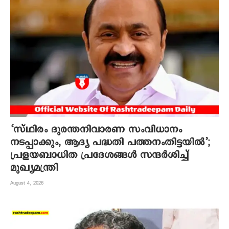
‘സ്ഥിരം ദുരന്തനിവാരണ സംവിധാനം
നടപ്പാക്കും, ആദ്യ പദ്ധതി പത്തനംതിട്ടയിൽ’;
പ്രളയബാധിത പ്രദേശങ്ങൾ സന്ദർശിച്ച്
മുഖ്യമന്ത്രി
August 4, 2026