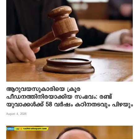
ആറുവയസുകാരിയെ ക്രൂര
പീഡനത്തിനിരയാക്കിയ സംഭവം: രണ്ട്
യുവാക്കൾക്ക് 58 വർഷം കഠിനതടവും പിഴയും
August 4, 2026