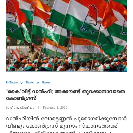
By Election
Election
National
‘കൈ’വിട്ട് ഡൽഹി; അക്കൗണ്ട് തുറക്കാനാവാതെ
കോൺഗ്രസ്
by
ടീം രാഷ്ട്രദീപം
February 8, 2025
ഡൽ​ഹിയിൽ വോട്ടെണ്ണൽ പുരോ​ഗമിക്കുമ്പോൾ
വീണ്ടും കോൺ​ഗ്രസ് മൂന്നാം സ്ഥാനത്തേക്ക്