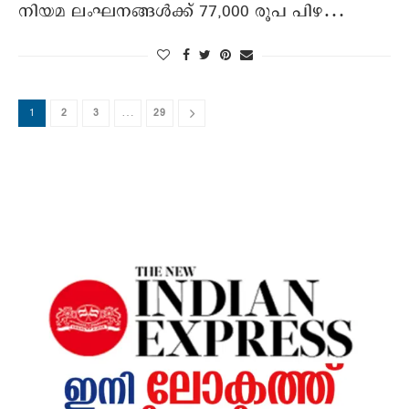
നിയമ ലംഘനങ്ങൾക്ക് 77,000 രൂപ പിഴ…
1
2
3
…
29