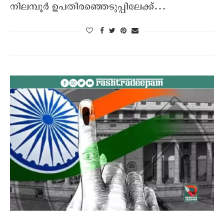
നിലമ്പൂർ ഉപതിരഞ്ഞെടുപ്പിലേക്ക്…