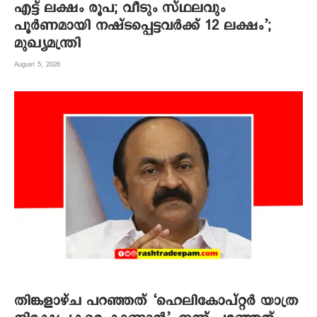
എട്ട് ലക്ഷം രൂപ; വീടും സ്ഥലവും
പൂർണമായി നഷ്ടപ്പെട്ടവർക്ക് 12 ലക്ഷം’;
മുഖ്യമന്ത്രി
August 5, 2026
തിങ്കളാഴ്ച പറഞ്ഞത് ‘ഹെലികോപ്റ്റർ യാത്ര