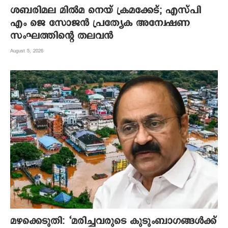
ശബരിമല മില്‍മ നെയ് ക്രമക്കേട്; എസ്പി
എം ജെ സോജന്‍ പ്രത്യേക അന്വേഷണ
സംഘത്തിന്റെ തലവന്‍
August 5, 2026
മഴക്കെടുതി: ‘മരിച്ചവരുടെ കുടുംബാഗങ്ങൾക്ക്