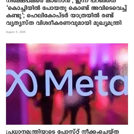
നിക്ഷേപകരെ കാണാൻ’, ഇന്ന് പറഞ്ഞത്
‘കൊച്ചിയിൽ പോയതു കൊണ്ട് അവിടെവെച്ച്
കണ്ടു’; ഹെലികോപ്ടർ യാത്രയിൽ രണ്ട്
വ്യത്യസ്ത വിശദീകരണവുമായി മുഖ്യമന്ത്രി
August 5, 2026
പ്രധാനമന്ത്രിയുടെ പോസ്റ്റ് നീക്കംചെയ്ത