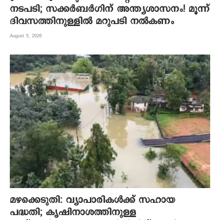
നടപടി; സക്കർബർഗിന് അന്ത്യശാസനം! മൂന്ന്
ദിവസത്തിനുള്ളില്‍ മറുപടി നല്‍കണം
August 5, 2026
മഴക്കെടുതി: വ്യാപാരികൾക്ക് സഹായ
പദ്ധതി; കൃഷിനാശത്തിനുള്ള