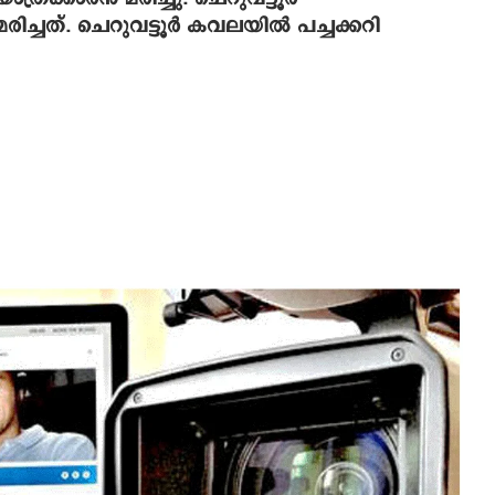
്ചത്. ചെറുവട്ടൂര്‍ കവലയില്‍ പച്ചക്കറി