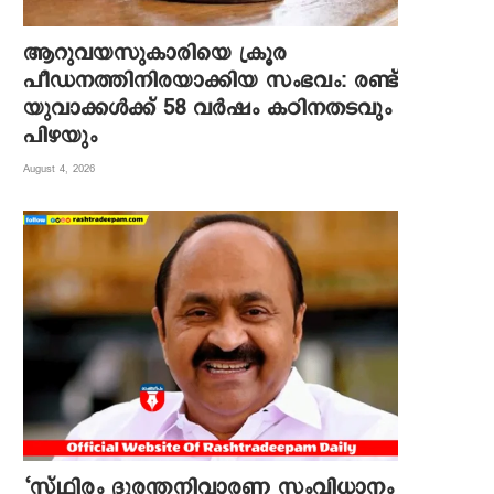
ആറുവയസുകാരിയെ ക്രൂര
പീഡനത്തിനിരയാക്കിയ സംഭവം: രണ്ട്
യുവാക്കൾക്ക് 58 വർഷം കഠിനതടവും
പിഴയും
August 4, 2026
‘സ്ഥിരം ദുരന്തനിവാരണ സംവിധാനം