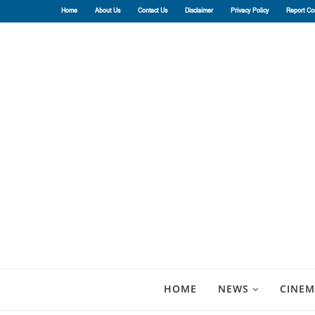
Home
About Us
Contact Us
Disclaimer
Privacy Policy
Report Co
HOME
NEWS
CINEM