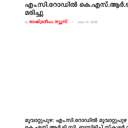
എം.സി.റോഡില്‍ കെ.എസ്.ആര്‍.ടി.സി.
മരിച്ചു
രാഷ്ട്രദീപം ന്യൂസ്‌
by
June 14, 2026
മൂവാറ്റുപുഴ: എം.സി.റോഡില്‍ മൂവാറ്റുപുഴ പ
കെ.എസ്.ആര്‍.ടി.സി. ബസിടിച്ച് സ്‌കൂട്ടര്‍ യാ