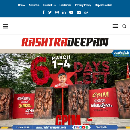
Home
About Us
Contact Us
Disclaimer
Privacy Policy
Report Content