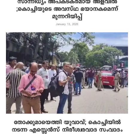
സാന്നിധ്യം അപകടകരമായ അളവിൽ
;കൊച്ചിയുടെ അവസ്ഥ ഭയാനകമെന്ന്
മുന്നറിയിപ്പ്
January 13, 2026
തോക്കുമായെത്തി യുവാവ്; കൊച്ചിയിൽ
നടന്ന എസ്സെൻസ് നിരീശ്വരവാദ സംവാദം