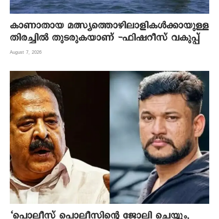
കാണാതായ മത്സ്യത്തൊഴിലാളികൾക്കായുള്ള
തിരച്ചിൽ തുടരുകയാണ് -ഫിഷറീസ് വകുപ്പ്
August 7, 2026
‘പൊലീസ് പൊലീസിന്റെ ജോലി ചെയ്യും,