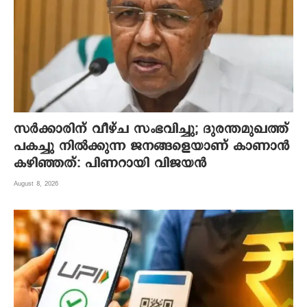
സർക്കാരിന് വീഴ്ച സംഭവിച്ചു; ദുരന്തമുഖത്ത്
പകച്ചു നിൽക്കുന്ന ജനങ്ങളെയാണ് കാണാൻ
കഴിഞ്ഞത്: പിണറായി വിജയൻ
August 8, 2026