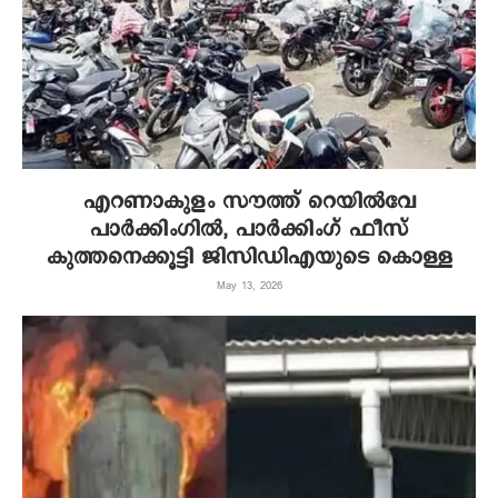
എറണാകുളം സൗത്ത് റെയില്‍വേ
പാര്‍ക്കിംഗില്‍, പാര്‍ക്കിംഗ് ഫീസ്
കുത്തനെക്കൂട്ടി ജിസിഡിഎയുടെ കൊള്ള
May 13, 2026