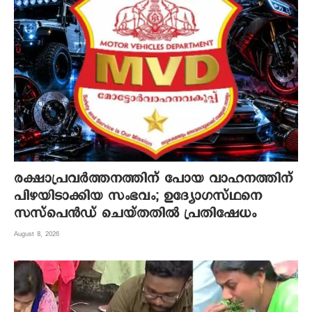
രക്ഷാപ്രവർത്തനത്തിന് പോയ വാഹനത്തിന്
പിഴയിടാക്കിയ സംഭവം; ഉദ്യോഗസ്ഥനെ
സസ്പെൻഡ് ചെയ്തതിൽ പ്രതിഷേധം
August 8, 2026