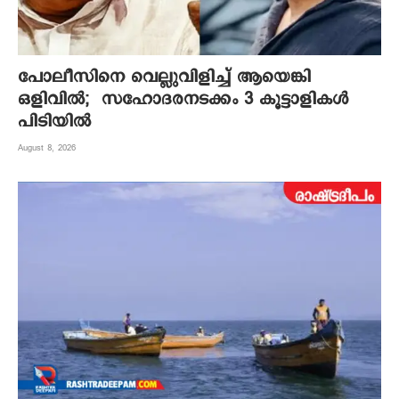
പോലീസിനെ വെല്ലുവിളിച്ച് ആയെങ്കി
ഒളിവിൽ; സഹോദരനടക്കം 3 കൂട്ടാളികൾ
പിടിയിൽ
August 8, 2026