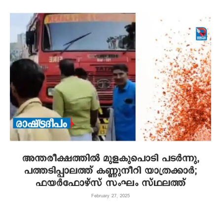
അന്തരീക്ഷത്തിൽ മുളകുപൊടി പടർന്നു,
പത്തടിപ്പാലത്ത് കണ്ണുനീറി യാത്രക്കാർ;
ഫയർഫോഴ്സ് സംഘം സ്ഥലത്ത്
February 27, 2025