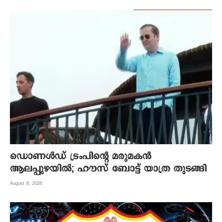
ഡൊണൾഡ് ട്രംപിന്റെ മരുമകന്‍
ആലപ്പുഴയില്‍; ഹൗസ് ബോട്ട് യാത്ര തുടങ്ങി
August 8, 2026