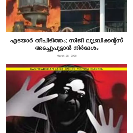
എടയാര്‍ തീപിടിത്തം; സിജി ലൂബ്രിക്കന്‍റ്സ്
അടച്ചുപൂട്ടാൻ നിർദേശം
March 28, 2026