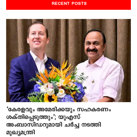
RECENT POSTS
‘കേരളവും അമേരിക്കയും സഹകരണം
ശക്തിപ്പെടുത്തും’; യുഎസ്
അംബാസിഡറുമായി ചർച്ച നടത്തി
മുഖ്യമന്ത്രി