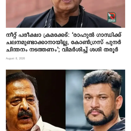
നീറ്റ് പരീക്ഷാ ക്രമക്കേട്: ‘രാഹുൽ ഗാന്ധിക്ക്
ചലനമുണ്ടാക്കാനായില്ല, കോൺഗ്രസ് പുനർ
ചിന്തനം നടത്തണം’; വിമർശിച്ച് ശശി തരൂർ
August 8, 2026