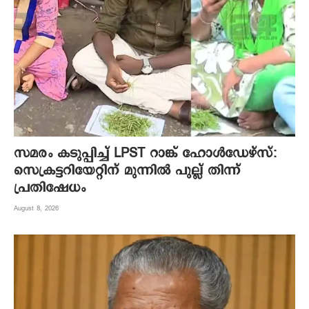
സമരം കടുപ്പിച്ച് LPST റാങ്ക് ഹോൾഡേഴ്സ്:
സെക്രട്ടറിയേറ്റിന് മുന്നിൽ പുല്ല് തിന്ന്
പ്രതിഷേധം
August 8, 2026