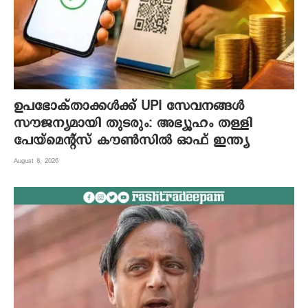
ഉപഭോക്താക്കൾക്ക് UPI സേവനങ്ങൾ
സൗജന്യമായി തുടരും: അഭ്യൂഹം തള്ളി
പേയ്‌മെന്റ്സ് കൗൺസിൽ ഓഫ് ഇന്ത്യ
August 8, 2026