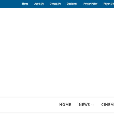
Home
About Us
Contact Us
Disclaimer
Privacy Policy
Report Co
HOME
NEWS
CINEM