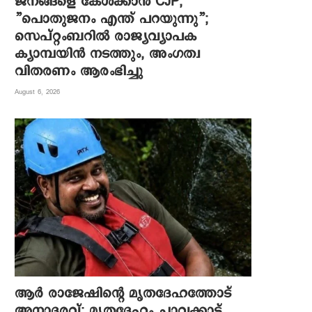
ജനങ്ങളെ കേൾക്കാൻ CJP,
”പൊതുജനം എന്ത് പറയുന്നു”;
സെപ്റ്റംബറിൽ രാജ്യവ്യാപക
ക്യാമ്പയിൻ നടത്തും, അംഗത്വ
വിതരണം ആരംഭിച്ചു
August 6, 2026
ആര്‍ രാജേഷിന്റെ മൃതദേഹത്തോട്
അനാദരവ്; മൃതദേഹം ചാവക്കാട്