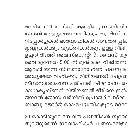
രാവിലെ 10 മണിക്ക് ആരംഭിക്കുന്ന ബിസി
ജോണ്‍ അദ്ധ്യക്ഷത വഹിക്കും. തുടര്‍ന്ന് 
റിപ്പോര്‍ട്ടുകള്‍ ഭാരവാഹികള്‍ അവതരിപ്പിക്
ക്ലബ്ബുകള്‍ക്കും വ്യക്തികള്‍ക്കും ഉള്ള 
ഉച്ചതിരിഞ്ഞ് വൈസ്‌മെനറ്റ്‌സ്, വൈസ് യൂത
വൈകുന്നേരം 5.00-ന് മുന്‍കാല റീജിയണല
ആരംഭിക്കുന്ന സ്ഥാനാരോഹണ ചടങ്ങുകളി
അധ്യക്ഷത വഹിക്കും. റീജിയണല്‍ പേട്രണും
സ്ഥാനാരോഹണ പരിപാടി ഉദ്ഘാടനം ചെയ്യ
രാധാകൃഷ്ണന്‍ റീജിയണല്‍ ടീമിനെ ഇന്‍സ്റ്റ
ജനറല്‍ ജോസ് വര്‍ഗീസ് പ്രോജക്ട് ഉദ്ഘ
ബാബു ജോര്‍ജ് ക്ഷേമപദ്ധതികളുടെ ഉദ്ഘ
20 കോടിയുടെ സേവന പദ്ധതികള്‍ ജൂലൈ ഒന്
തുടങ്ങുമെന്ന് ഭാരവാഹികള്‍ പത്രസമ്മേളന