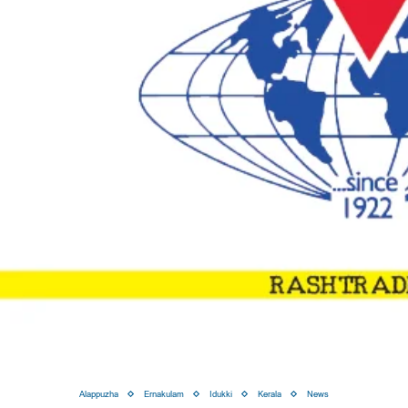
Alappuzha
Ernakulam
Idukki
Kerala
News