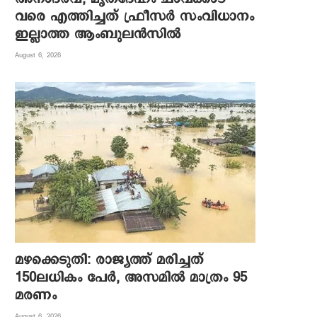
വരെ എത്തിച്ചത് ഫ്രീസര്‍ സംവിധാനം
ഇല്ലാത്ത ആംബുലന്‍സില്‍
August 6, 2026
മഴക്കെടുതി: രാജ്യത്ത് മരിച്ചത്
150ലധികം പേർ, അസമിൽ മാത്രം 95
മരണം
August 6, 2026