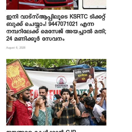
ഇനി വാട്‌സ്ആപ്പിലൂടെ KSRTC ടിക്കറ്റ്
ബുക്ക് ചെയ്യാം! 9447071021 എന്ന
നമ്പറിലേക്ക് മെസേജ് അയച്ചാൽ മതി;
24 മണിക്കൂർ സേവനം
August 6, 2026