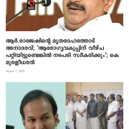
ആര്‍.രാജേഷിന്റെ മൃതദേഹത്തോട്
അനാദരവ്; ‘ആരോഗ്യവകുപ്പിന് വീഴ്ച
പറ്റിയിട്ടുണ്ടെങ്കില്‍ നടപടി സ്വീകരിക്കും’; കെ
മുരളീധരന്‍
August 7, 2026