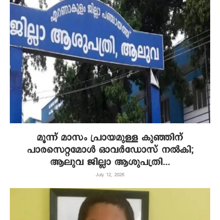
മൂന്ന് മാസം പ്രായമുള്ള കുഞ്ഞിന്
പാരസെറ്റമോൾ ഓവർഡോസ് നൽകി;
ആലുവ ജില്ലാ ആശുപത്രി...
July 12, 2026