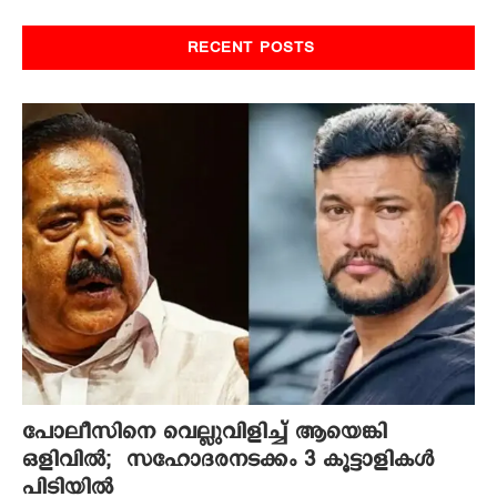
RECENT POSTS
പോലീസിനെ വെല്ലുവിളിച്ച് ആയെങ്കി
ഒളിവിൽ; സഹോദരനടക്കം 3 കൂട്ടാളികൾ
പിടിയിൽ