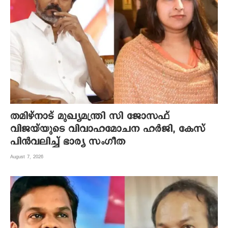
തമിഴ്നാട് മുഖ്യമന്ത്രി സി ജോസഫ്
വിജയ്‌യുടെ വിവാഹമോചന ഹർജി, കേസ്
പിൻവലിച്ച് ഭാര്യ സംഗീത
August 7, 2026