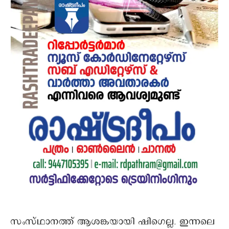
സംസ്ഥാനത്ത് ആശങ്കയായി ഷിഗെല്ല. ഇന്നലെ