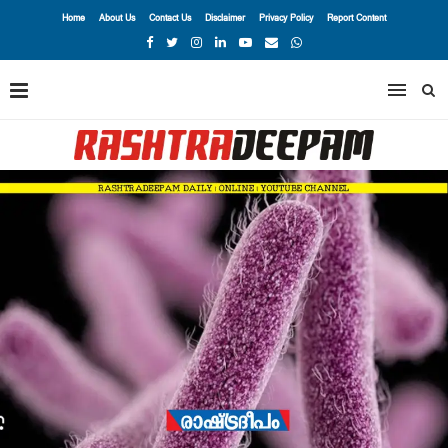
Home
About Us
Contact Us
Disclaimer
Privacy Policy
Report Content