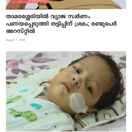
താമരശ്ശേരിയിൽ വ്യാജ സ്വർണം
പണയപ്പെടുത്തി തട്ടിപ്പിന് ശ്രമം; രണ്ടുപേർ
അറസ്റ്റിൽ
August 7, 2026