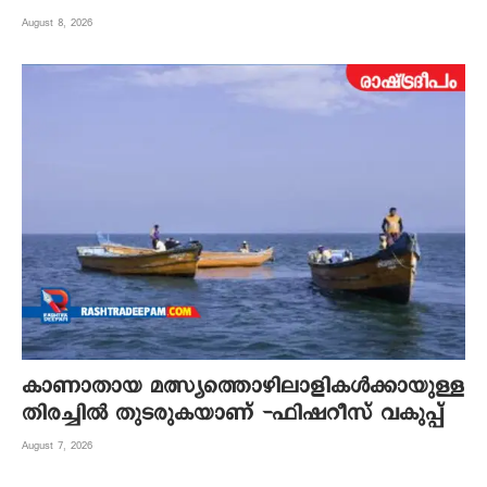
August 8, 2026
കാണാതായ മത്സ്യത്തൊഴിലാളികൾക്കായുള്ള
തിരച്ചിൽ തുടരുകയാണ് -ഫിഷറീസ് വകുപ്പ്
August 7, 2026