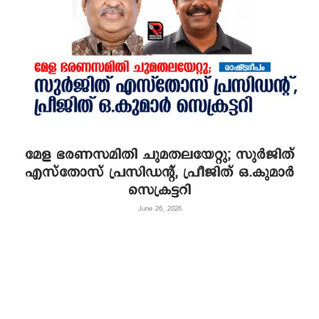
മേള ഭരണസമിതി ചുമതലയേറ്റു; സുര്‍ജിത്
എസ്‌തോസ് പ്രസിഡന്റ്, പ്രീജിത് ഒ.കുമാര്‍
സെക്രട്ടറി
June 26, 2026