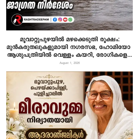
മൂവാറ്റുപുഴയിൽ മഴക്കെടുതി രൂക്ഷം:
മുൻകരുതലുകളുമായി നഗരസഭ, ഹോമിയോ
ആശുപത്രിയിൽ വെള്ളം കയറി, രോഗികളെ...
August 1, 2026