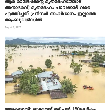
ആര്‍ രാജേഷിന്റെ മൃതദേഹത്തോട്
അനാദരവ്; മൃതദേഹം ചാവക്കാട് വരെ
എത്തിച്ചത് ഫ്രീസര്‍ സംവിധാനം ഇല്ലാത്ത
ആംബുലന്‍സില്‍
August 6, 2026
മഴക്കെടുതി: രാജ്യത്ത് മരിച്ചത് 150ലധികം