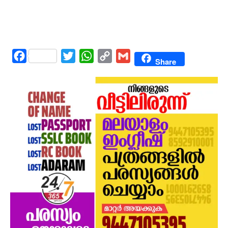
Facebook
Twitter
WhatsApp
Copy
Gmail
Share
Link