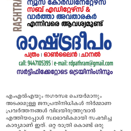
എംഎൽഎയും നഗരസഭ ചെയർമാനും
അടക്കമുള്ള ജനപ്രതിനിധികൾ നിർമ്മാണ
പ്രവർത്തനങ്ങൾ വിലയിരുത്തുവാൻ
എത്തിയപ്പോൾ സ്വാഭാവികമായി സംഭവിച്ച
കാര്യമാണ് ഇത്. ഒറ്റ രാത്രി കൊണ്ട് ഒരു