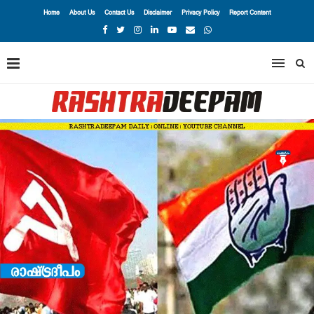
Home
About Us
Contact Us
Disclaimer
Privacy Policy
Report Content