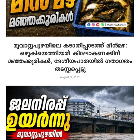
മൂവാറ്റുപുഴയിലെ കടാതിപ്പാടത്ത് മീൻമഴ:
ഒഴുകിയെത്തിയത് കിലോകണക്കിന്
മഞ്ഞക്കൂരികൾ, ദേശീയപാതയിൽ ഗതാഗതം
തടസ്സപ്പെട്ടു
August 3, 2026