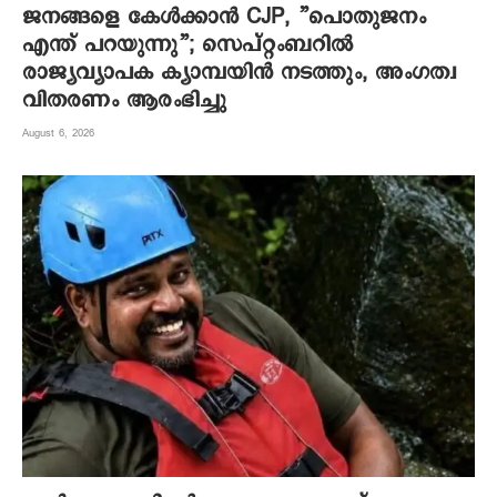
ജനങ്ങളെ കേൾക്കാൻ CJP, ”പൊതുജനം
എന്ത് പറയുന്നു”; സെപ്റ്റംബറിൽ
രാജ്യവ്യാപക ക്യാമ്പയിൻ നടത്തും, അംഗത്വ
വിതരണം ആരംഭിച്ചു
August 6, 2026