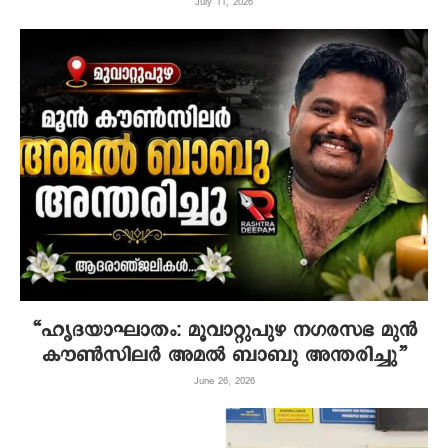
July 11, 2026
“ഹൃദയാഘാതം: മൂവാറ്റുപുഴ നഗരസഭ മുൻ
കൗൺസിലർ അമൽ ബാബു അന്തരിച്ചു”
June 26, 2026