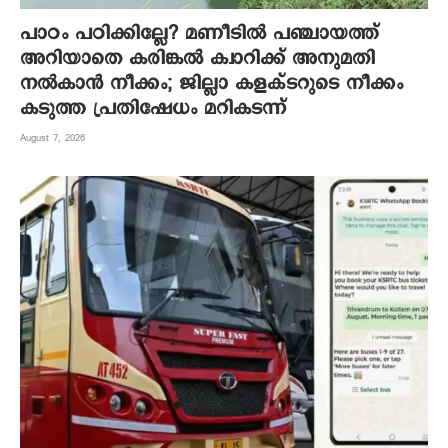
പാഠം പഠിക്കില്ലേ? മണീടില്‍ പഞ്ചായത്ത്
അറിയാതെ കരിങ്കല്‍ ക്വാറിക്ക് അനുമതി
നല്‍കാന്‍ നീക്കം; ജില്ലാ കളക്ടറുടെ നീക്കം
കടുത്ത പ്രതിഷേധം മറികടന്ന്
August 7, 2026