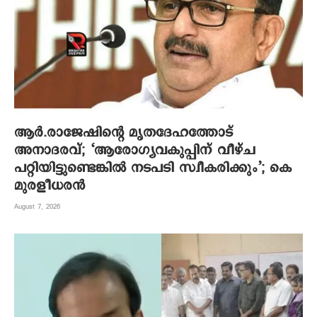
ആര്‍.രാജേഷിന്റെ മൃതദേഹത്തോട്
അനാദരവ്; ‘ആരോഗ്യവകുപ്പിന് വീഴ്ച
പറ്റിയിട്ടുണ്ടെങ്കില്‍ നടപടി സ്വീകരിക്കും’; കെ
മുരളീധരന്‍
August 7, 2026