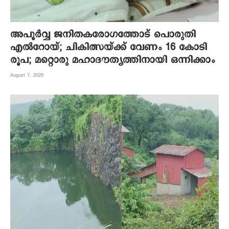
അപൂര്‍വ്വ ജനിതകരോഗത്തോട് പൊരുതി
എല്‍റോയ്; ചികിത്സയ്ക്ക് വേണം 16 കോടി
രൂപ; മറ്റൊരു മഹാദൗത്യത്തിനായി ഒന്നിക്കാം
August 7, 2026