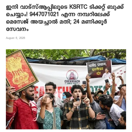
ഇനി വാട്‌സ്ആപ്പിലൂടെ KSRTC ടിക്കറ്റ് ബുക്ക്
ചെയ്യാം! 9447071021 എന്ന നമ്പറിലേക്ക്
മെസേജ് അയച്ചാൽ മതി; 24 മണിക്കൂർ
സേവനം
August 6, 2026