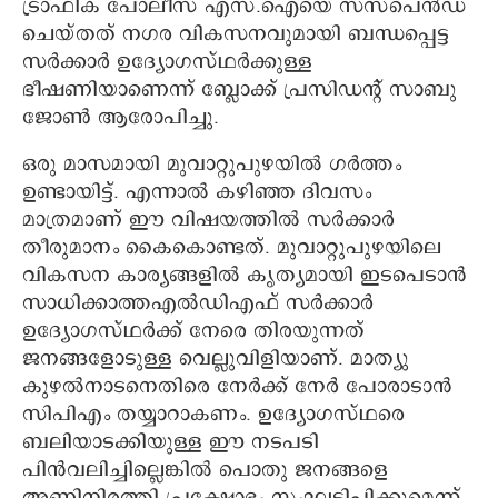
ട്രാഫിക് പോലീസ് എസ്.ഐയെ സസ്പെൻഡ്‌
ചെയ്തത് നഗര വികസനവുമായി ബന്ധപ്പെട്ട
സർക്കാർ ഉദ്യോഗസ്ഥർക്കുള്ള
ഭീഷണിയാണെന്ന് ബ്ലോക്ക് പ്രസിഡന്റ്‌ സാബു
ജോൺ ആരോപിച്ചു.
ഒരു മാസമായി മുവാറ്റുപുഴയിൽ ഗർത്തം
ഉണ്ടായിട്ട്. എന്നാൽ കഴിഞ്ഞ ദിവസം
മാത്രമാണ് ഈ വിഷയത്തിൽ സർക്കാർ
തീരുമാനം കൈകൊണ്ടത്. മുവാറ്റുപുഴയിലെ
വികസന കാര്യങ്ങളിൽ കൃത്യമായി ഇടപെടാൻ
സാധിക്കാത്തഎൽഡിഎഫ് സർക്കാർ
ഉദ്യോഗസ്ഥർക്ക് നേരെ തിരയുന്നത്
ജനങ്ങളോടുള്ള വെല്ലുവിളിയാണ്. മാത്യു
കുഴൽനാടനെതിരെ നേർക്ക് നേർ പോരാടാൻ
സിപിഎം തയ്യാറാകണം. ഉദ്യോഗസ്ഥരെ
ബലിയാടക്കിയുള്ള ഈ നടപടി
പിൻവലിച്ചില്ലെങ്കിൽ പൊതു ജനങ്ങളെ