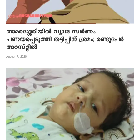
താമരശ്ശേരിയിൽ വ്യാജ സ്വർണം
പണയപ്പെടുത്തി തട്ടിപ്പിന് ശ്രമം; രണ്ടുപേർ
അറസ്റ്റിൽ
August 7, 2026