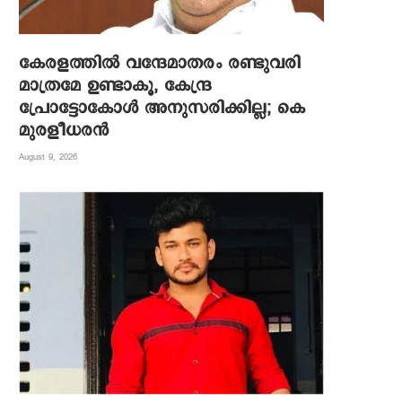
കേരളത്തിൽ വന്ദേമാതരം രണ്ടുവരി
മാത്രമേ ഉണ്ടാകൂ, കേന്ദ്ര
പ്രോട്ടോകോൾ അനുസരിക്കില്ല; കെ
മുരളീധരൻ
August 9, 2026