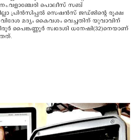
നം.വളാഞ്ചേരി പൊലീസ് സബ്
്ലാ പ്രിൻസിപ്പൽ സെഷൻസ് ജഡ്‌ജിന്റെ രൂക്ഷ
മിത വിദേശ മദ്യം കൈവശം വെച്ചതിന് യുവാവിന്
തിരൂർ പൈങ്കണ്ണൂർ സ്വദേശി ധനേഷി(32)നെയാണ്
തത്.