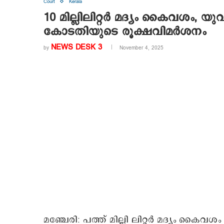
Court
Kerala
10 മില്ലിലിറ്റർ മദ്യം കൈവശം,
കോടതിയുടെ രൂക്ഷവിമർശനം
NEWS DESK 3
by
November 4, 2025
മഞ്ചേരി: പത്ത് മില്ലി ലിറ്റർ മദ്യം കൈവ