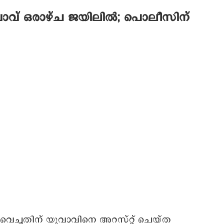
 യുവാവ് ഒരാഴ്ച ജയിലിൽ; പൊലീസിന്
ശം വെച്ചതിന് യുവാവിനെ അറസ്റ്റ് ചെയ്‌ത