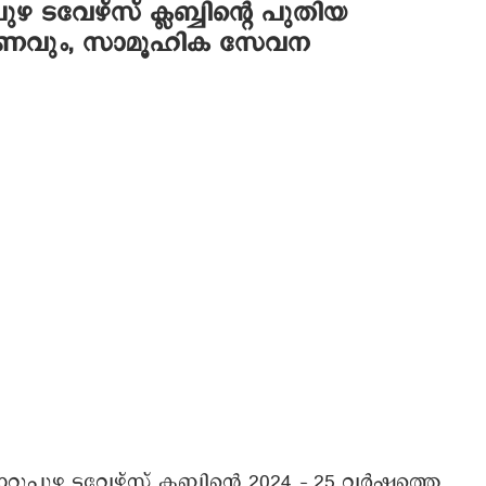
ഴ ടവേഴ്‌സ് ക്ലബ്ബിന്റെ പുതിയ
ണവും, സാമൂഹിക സേവന
റുപുഴ ടവേഴ്‌സ് ക്ലബ്ബിന്റെ 2024 – 25 വര്‍ഷത്തെ