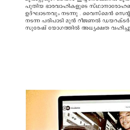
പുതിയ ഭാരവാഹികളുടെ സ്ഥാനാരോഹണ
ഉദ്ഘാടനവും നടന്നു . വൈസ്‌മെന്‍ സെന്റര്
നടന്ന പരിപാടി മുന്‍ റീജണല്‍ ഡയറക്ടര
സുരേഷ് യോഗത്തില്‍ അധ്യക്ഷത വഹിച്ചു