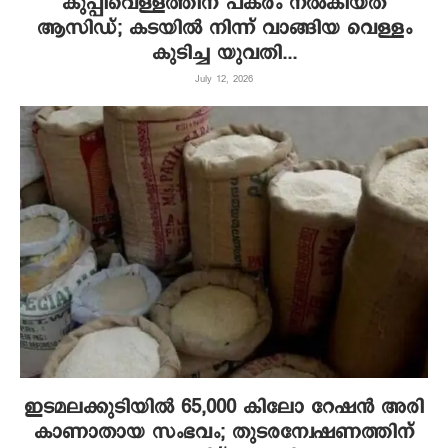
കുപ്പിവെള്ളത്തിന് പകരം നൽകിയത്
ആസിഡ്; കടയിൽ നിന്ന് വാങ്ങിയ വെള്ളം
കുടിച്ച യുവതി...
July 12, 2026
ഇടമലക്കുടിയില്‍ 65,000 കിലോ റേഷന്‍ അരി
കാണാതായ സംഭവം; തുടരന്വേഷണത്തിന്