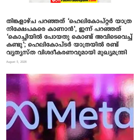
തിങ്കളാഴ്ച പറഞ്ഞത് ‘ഹെലികോപ്റ്റർ യാത്ര
നിക്ഷേപകരെ കാണാൻ’, ഇന്ന് പറഞ്ഞത്
‘കൊച്ചിയിൽ പോയതു കൊണ്ട് അവിടെവെച്ച്
കണ്ടു’; ഹെലികോപ്ടർ യാത്രയിൽ രണ്ട്
വ്യത്യസ്ത വിശദീകരണവുമായി മുഖ്യമന്ത്രി
August 5, 2026