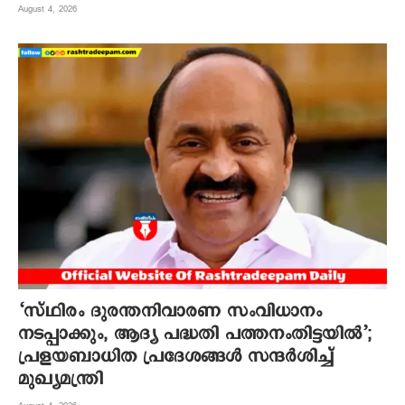
August 4, 2026
‘സ്ഥിരം ദുരന്തനിവാരണ സംവിധാനം
നടപ്പാക്കും, ആദ്യ പദ്ധതി പത്തനംതിട്ടയിൽ’;
പ്രളയബാധിത പ്രദേശങ്ങൾ സന്ദർശിച്ച്
മുഖ്യമന്ത്രി