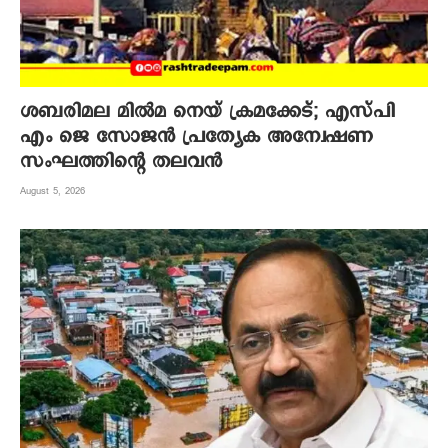
ശബരിമല മില്‍മ നെയ് ക്രമക്കേട്; എസ്പി
എം ജെ സോജന്‍ പ്രത്യേക അന്വേഷണ
സംഘത്തിന്റെ തലവന്‍
August 5, 2026