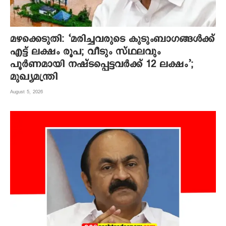
മഴക്കെടുതി: ‘മരിച്ചവരുടെ കുടുംബാഗങ്ങൾക്ക്
എട്ട് ലക്ഷം രൂപ; വീടും സ്ഥലവും
പൂർണമായി നഷ്ടപ്പെട്ടവർക്ക് 12 ലക്ഷം’;
മുഖ്യമന്ത്രി
August 5, 2026