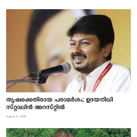
തൃഷക്കെതിരായ പരാമർശം; ഉദയനിധി
സ്റ്റാലിൻ അറസ്റ്റിൽ
August 4, 2026