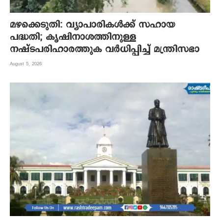
മഴക്കെടുതി: വ്യാപാരികൾക്ക് സഹായ
പദ്ധതി; കൃഷിനാശത്തിനുള്ള
നഷ്ടപരിഹാരത്തുക വർ‌ധിപ്പിച്ച് മന്ത്രിസഭാ
August 5, 2026