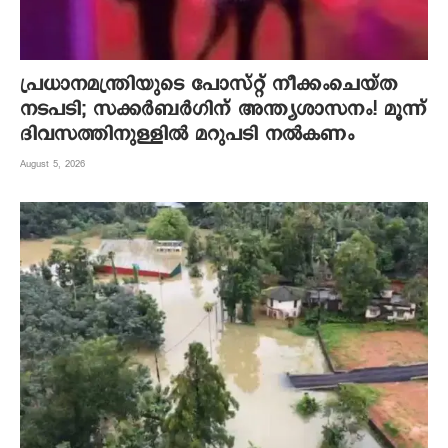
പ്രധാനമന്ത്രിയുടെ പോസ്റ്റ് നീക്കംചെയ്ത
നടപടി; സക്കർബർഗിന് അന്ത്യശാസനം! മൂന്ന്
ദിവസത്തിനുള്ളില്‍ മറുപടി നല്‍കണം
August 5, 2026