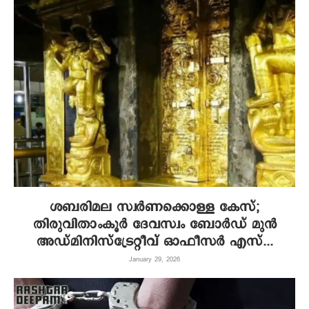
ശബരിമല സ്വര്‍ണക്കൊള്ള കേസ്;
തിരുവിതാംകൂര്‍ ദേവസ്വം ബോര്‍ഡ് മുന്‍
അഡ്മിനിസ്ട്രേറ്റീവ് ഓഫീസര്‍ എസ്...
January 29, 2026