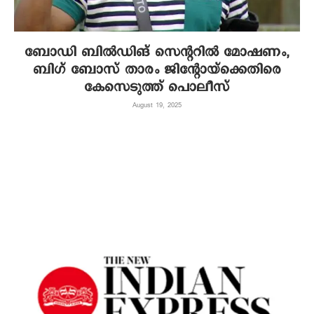
ബോഡി ബിൽഡിങ് സെന്ററിൽ മോഷണം,
ബിഗ് ബോസ് താരം ജിന്‍റോയ്ക്കെതിരെ
കേസെടുത്ത് പൊലീസ്
August 19, 2025