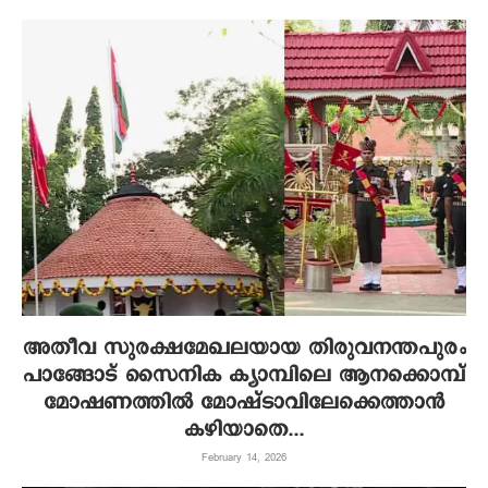
അതീവ സുരക്ഷമേഖലയായ തിരുവനന്തപുരം
പാങ്ങോട് സൈനിക ക്യാമ്പിലെ ആനക്കൊമ്പ്
മോഷണത്തിൽ മോഷ്ടാവിലേക്കെത്താൻ
കഴിയാതെ...
February 14, 2026