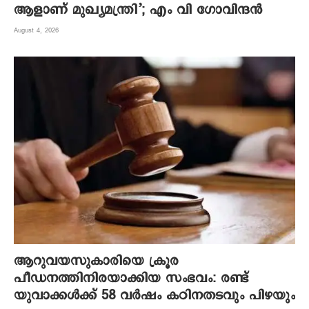
ആളാണ് മുഖ്യമന്ത്രി’; എം വി ഗോവിന്ദൻ
August 4, 2026
ആറുവയസുകാരിയെ ക്രൂര
പീഡനത്തിനിരയാക്കിയ സംഭവം: രണ്ട്
യുവാക്കൾക്ക് 58 വർഷം കഠിനതടവും പിഴയും