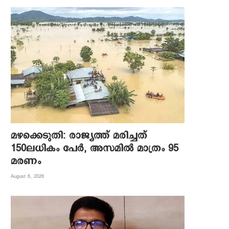
മഴക്കെടുതി: രാജ്യത്ത് മരിച്ചത്
150ലധികം പേർ, അസമിൽ മാത്രം 95
മരണം
August 6, 2026