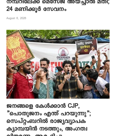
നമ്പറിലേക്ക് മെസേജ് അയച്ചാൽ മതി;
24 മണിക്കൂർ സേവനം
August 6, 2026
ജനങ്ങളെ കേൾക്കാൻ CJP,
”പൊതുജനം എന്ത് പറയുന്നു”;
സെപ്റ്റംബറിൽ രാജ്യവ്യാപക
ക്യാമ്പയിൻ നടത്തും, അംഗത്വ