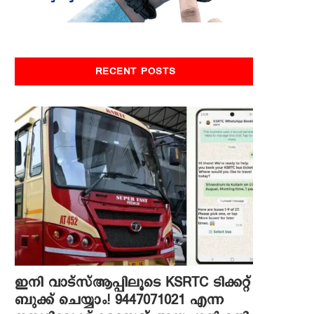
RECENT POSTS
ഇനി വാട്‌സ്ആപ്പിലൂടെ KSRTC ടിക്കറ്റ്
ബുക്ക് ചെയ്യാം! 9447071021 എന്ന