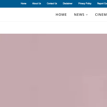
Home
About Us
Contact Us
Disclaimer
Privacy Policy
Report Co
HOME
NEWS
CINEM