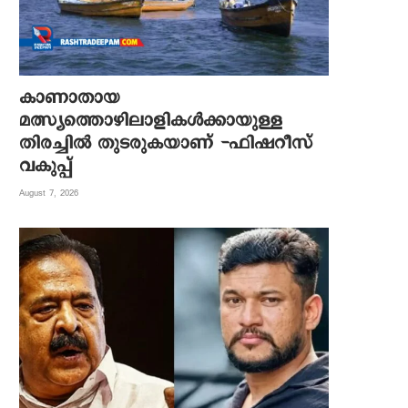
കാണാതായ
മത്സ്യത്തൊഴിലാളികൾക്കായുള്ള
തിരച്ചിൽ തുടരുകയാണ് -ഫിഷറീസ്
വകുപ്പ്
August 7, 2026