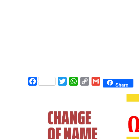
Facebook
Twitter
WhatsApp
Copy
Gmail
Share
Link