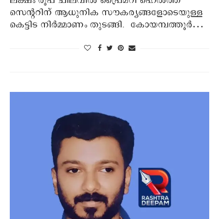
ലക്ഷം രൂപ ചിലവിൽ പ്രൈമറി ഹെല്‍ത്ത്
സെന്‍ററിന് ആധുനിക സൗകര്യങ്ങളോടെയുള്ള
കെട്ടിട നിർമ്മാണം തുടങ്ങി. കോയമ്പത്തൂര്‍…