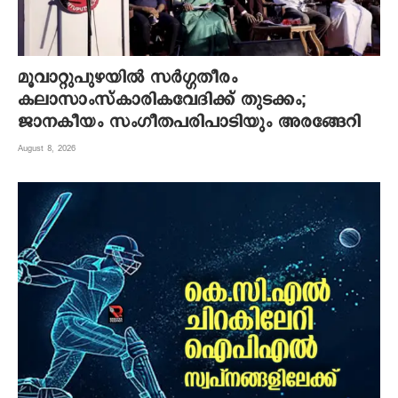
മൂവാറ്റുപുഴയില്‍ സര്‍ഗ്ഗതീരം
കലാസാംസ്‌കാരികവേദിക്ക് തുടക്കം;
ജാനകീയം സംഗീതപരിപാടിയും അരങ്ങേറി
August 8, 2026