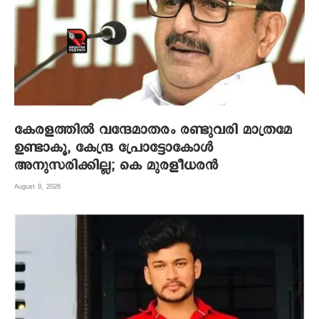
കേരളത്തിൽ വന്ദേമാതരം രണ്ടുവരി മാത്രമേ
ഉണ്ടാകൂ, കേന്ദ്ര പ്രോട്ടോകോൾ
അനുസരിക്കില്ല; കെ മുരളീധരൻ
August 9, 2026