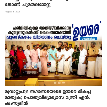
ജോണ്‍ ചുമതലയേറ്റു
August 8, 2026
മൂവാറ്റുപുഴ നഗരസഭയുടെ ഉയരെ മികച്ച
മാതൃക; പൊതുവിദ്യാഭ്യാസ മന്ത്രി എന്‍.
ഷംസുദീന്‍