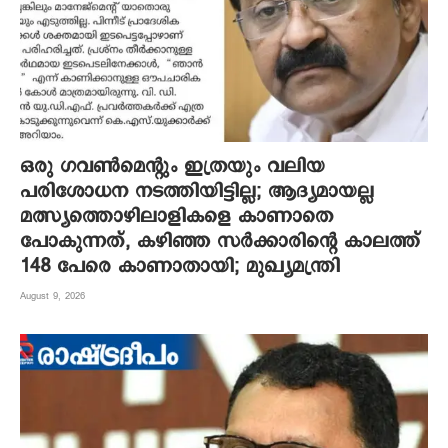
ഒരു ഗവൺമെന്റും ഇത്രയും വലിയ
പരിശോധന നടത്തിയിട്ടില്ല; ആദ്യമായല്ല
മത്സ്യത്തൊഴിലാളികളെ കാണാതെ
പോകുന്നത്, കഴിഞ്ഞ സർക്കാരിന്റെ കാലത്ത്
148 പേരെ കാണാതായി; മുഖ്യമന്ത്രി
August 9, 2026