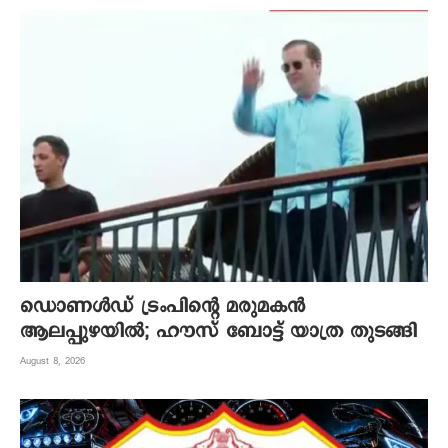
ഡൊണൾഡ് ട്രംപിന്റെ മരുമകന്‍
ആലപ്പുഴയില്‍; ഹൗസ് ബോട്ട് യാത്ര തുടങ്ങി
August 8, 2026