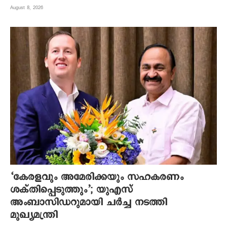
August 8, 2026
‘കേരളവും അമേരിക്കയും സഹകരണം
ശക്തിപ്പെടുത്തും’; യുഎസ്
അംബാസിഡറുമായി ചർച്ച നടത്തി
മുഖ്യമന്ത്രി