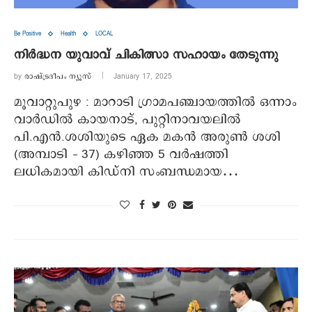
Be Positive
Health
LOCAL
നിർദ്ധന യുവാവ് ചികിത്സാ സഹായം തേടുന്നു
by
രാഷ്ട്രദീപം ന്യൂസ്‌
January 17, 2025
മൂവാറ്റുപുഴ : മാറാടി ഗ്രാമപഞ്ചായത്തിൽ ഒന്നാം
വാർഡിൽ കായനാട്, പുറ്റിനാവയലിൽ
പി.എൻ.ശശിയുടെ ഏക മകൻ അരുൺ ശശി
(അമ്പാടി – 37) കഴിഞ്ഞ 5 വർഷത്തി
ലധികമായി കിഡ്‌നി സംബന്ധമായ…