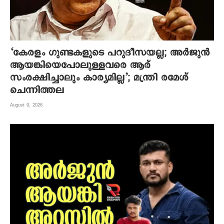
‘കേരളം ഗുണ്ടകളുടെ പറുദീസയല്ല; അർജുൻ
ആയങ്കിയെപോലുള്ളവരെ ആര്
സംരക്ഷിച്ചാലും കാര്യമില്ല’; മന്ത്രി രമേശ്
ചെന്നിത്തല
August 9, 2026