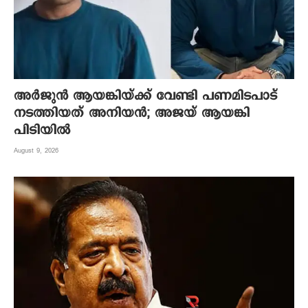
അർജുൻ ആയങ്കിയ്ക്ക് വേണ്ടി പണമിടപാട്
നടത്തിയത് അനിയൻ; അജയ് ആയങ്കി
പിടിയിൽ
August 9, 2026