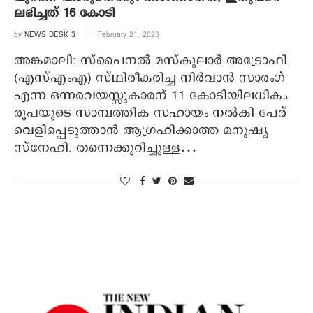
ലഭിച്ചത് 16 കോടി
by
NEWS DESK 3
February 21, 2023
അങ്കമാലി: സ്പൈനല്‍ മസ്‌കുലാര്‍ അട്രോഫി
(എസ്എംഎ) സ്ഥിരീകരിച്ച നിര്‍വാന്‍ സാരംഗ്
എന്ന ഒന്നരവയസ്സുകാരന് 11 കോടിയിലധികം
രൂപയുടെ സാമ്പത്തിക സഹായം നല്‍കി പേര്
വെളിപ്പെടുത്താന്‍ ആഗ്രഹിക്കാത്ത മനുഷ്യ
സ്‌നേഹി. തന്നെക്കുറിച്ചുള്ള…