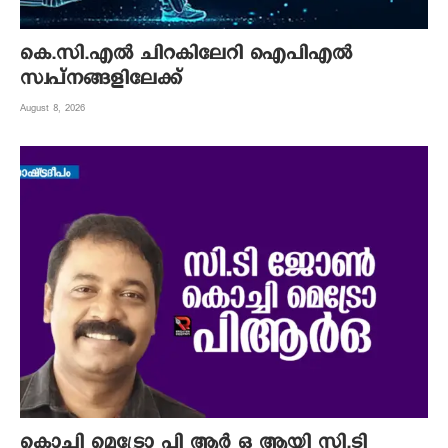
കെ.സി.എല്‍ ചിറകിലേറി ഐപിഎല്‍
സ്വപ്നങ്ങളിലേക്ക്
August 8, 2026
കൊച്ചി മെട്രോ പി ആര്‍ ഒ ആയി സി.ടി