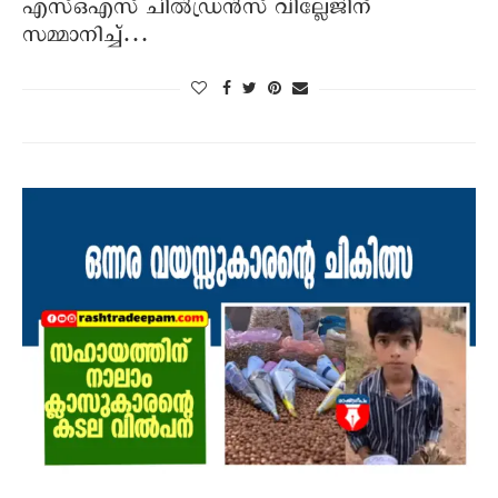
എസ്ഒഎസ് ചില്‍ഡ്രന്‍സ് വില്ലേജിന്
സമ്മാനിച്ച്…