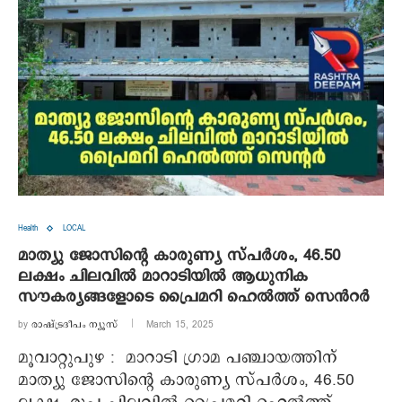
Health
LOCAL
മാത്യു ജോസിന്റെ കാരുണ്യ സ്പർശം, 46.50
ലക്ഷം ചിലവിൽ മാറാടിയിൽ ആധുനിക
സൗകര്യങ്ങളോടെ പ്രൈമറി ഹെൽത്ത് സെൻറർ
by
രാഷ്ട്രദീപം ന്യൂസ്‌
March 15, 2025
മൂവാറ്റുപുഴ : മാറാടി ഗ്രാമ പഞ്ചായത്തിന്
മാത്യു ജോസിന്റെ കാരുണ്യ സ്പർശം, 46.50