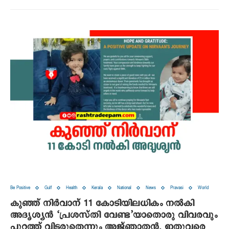
Be Positive
Gulf
Health
Kerala
National
News
Pravasi
World
കുഞ്ഞ് നിര്‍വാന് 11 കോടിയിലധികം നല്‍കി
അദൃശ്യന്‍ ‘പ്രശസ്തി വേണ്ട’യാതൊരു വിവരവും
പുറത്ത് വിടരുതെന്നും അജ്ഞാതന്‍, ഇതുവരെ