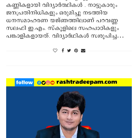
കണ്ണികളായി വിദ്യാർത്ഥികൾ . നാട്ടുകാരും
ജനപ്രതിനിധികളും ഒരുമിച്ചു നടത്തിയ
ധനസമാഹരണ യജ്ഞത്തിലാണ് പറവണ്ണ
സലഫി ഇ.എം. സ്‌കൂളിലെ സഹപാഠികളും
പങ്കാളികളായത്. വിദ്യാര്‍ഥികള്‍ സ്വരൂപിച്ച…