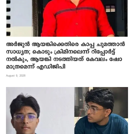
അർജുൻ ആയങ്കിക്കെതിരെ കാപ്പ ചുമത്താൻ
സാധ്യത; കൊടും ക്രിമിനലെന്ന് റിപ്പോർട്ട്
നൽകും, ആയങ്കി നടത്തിയത് കേവലം ഷോ
മാത്രമെന്ന് എഡിജിപി
August 9, 2026