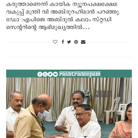
കരുത്താണെന്ന് കായിക ന്യൂനപക്ഷക്ഷേമ
വകുപ്പ് മന്ത്രി വി അബ്ദുറഹിമാൻ പറഞ്ഞു.
ഡോ :എപിജെ അബ്ദുൽ കലാം സ്റ്റഡി
സെന്ററിന്റെ ആഭിമുഖ്യത്തിൽ…