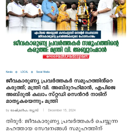
Kerala
LOCAL
Social Media
ജീവകാരുണ്യ പ്രവർത്തകർ സമുഹത്തിൻ്റെ
കരുത്ത്; മന്ത്രി വി. അബ്ദുറഹിമാൻ, എപിജെ
അബ്ദുൽ കലാം സ്റ്റഡി സെൻറർ നാടിന്
മാതൃകയെന്നും മന്ത്രി
by
രാഷ്ട്രദീപം ന്യൂസ്‌
December 15, 2024
തിരൂർ: ജീവകാരുണ്യ പ്രവർത്തകർ ചെയ്യുന്ന
മഹത്തായ സേവനങ്ങൾ സമുഹത്തിന്