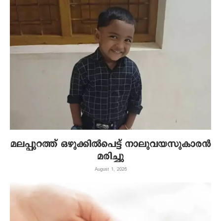
മലപ്പുറത്ത് ഒഴുക്കിൽപെട്ട് നാലുവയസുകാരൻ
മരിച്ചു
August 1, 2026