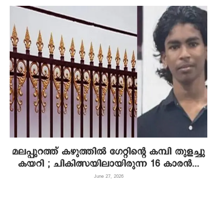
മലപ്പുറത്ത് കഴുത്തിൽ ഗേറ്റിന്റെ കമ്പി തുളച്ചു
കയറി ; ചികിത്സയിലായിരുന്ന 16 കാരൻ...
June 27, 2026