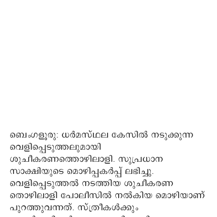
ബെം​ഗളൂരു: ധർമസ്ഥല കേസിൽ നടുക്കുന്ന
വെളിപ്പെടുത്തലുമായി
ശുചീകരണത്തൊഴിലാളി. സുപ്രധാന
സാക്ഷിയുടെ മൊഴിപ്പകർപ്പ് ലഭിച്ചു.
വെളിപ്പെടുത്തൽ നടത്തിയ ശുചീകരണ
തൊഴിലാളി പോലീസിൽ നൽകിയ മൊഴിയാണ്
പുറത്തുവന്നത്. സ്ത്രീകൾക്കും