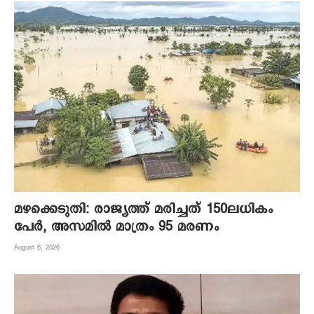
മഴക്കെടുതി: രാജ്യത്ത് മരിച്ചത് 150ലധികം
പേർ, അസമിൽ മാത്രം 95 മരണം
August 6, 2026