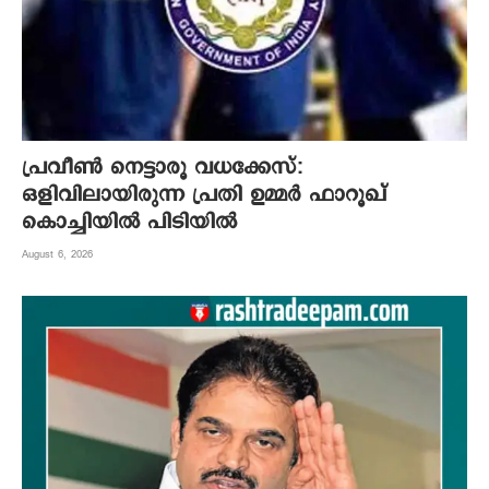
പ്രവീൺ നെട്ടാരൂ വധക്കേസ്:
ഒളിവിലായിരുന്ന പ്രതി ഉമ്മർ ഫാറൂഖ്
കൊച്ചിയിൽ പിടിയിൽ
August 6, 2026