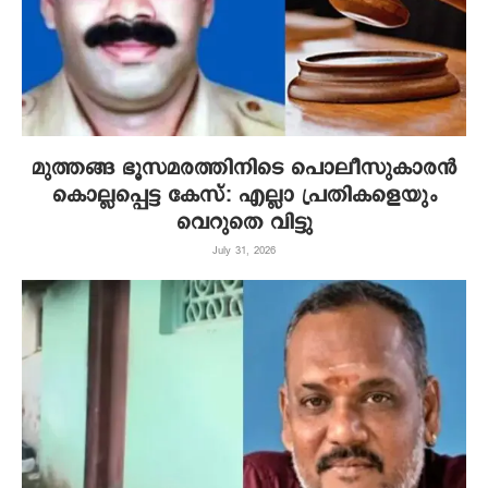
മുത്തങ്ങ ഭൂസമരത്തിനിടെ പൊലീസുകാരൻ
കൊല്ലപ്പെട്ട കേസ്: എല്ലാ പ്രതികളെയും
വെറുതെ വിട്ടു
July 31, 2026