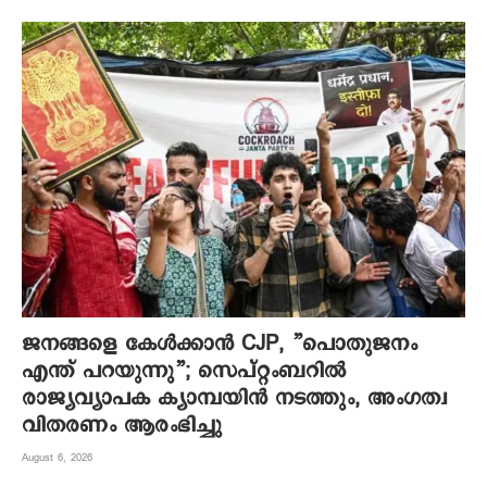
ജനങ്ങളെ കേൾക്കാൻ CJP, ”പൊതുജനം
എന്ത് പറയുന്നു”; സെപ്റ്റംബറിൽ
രാജ്യവ്യാപക ക്യാമ്പയിൻ നടത്തും, അംഗത്വ
വിതരണം ആരംഭിച്ചു
August 6, 2026