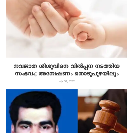
നവജാത ശിശുവിനെ വില്‍പ്പന നടത്തിയ
സംഭവം; അന്വേഷണം തൊടുപുഴയിലും
July 31, 2026