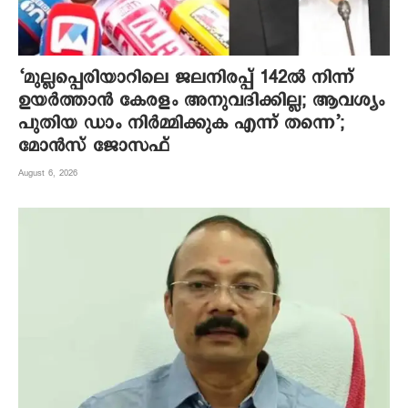
‘മുല്ലപ്പെരിയാറിലെ ജലനിരപ്പ് 142ല്‍ നിന്ന്
ഉയര്‍ത്താന്‍ കേരളം അനുവദിക്കില്ല; ആവശ്യം
പുതിയ ഡാം നിര്‍മ്മിക്കുക എന്ന് തന്നെ’;
മോന്‍സ് ജോസഫ്
August 6, 2026