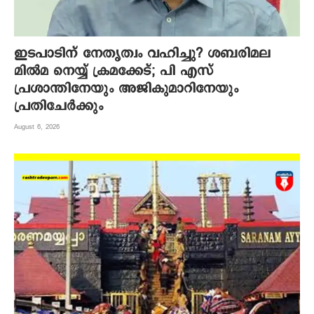
ഇടപാടിന് നേതൃത്വം വഹിച്ചു? ശബരിമല
മില്‍മ നെയ്യ് ക്രമക്കേട്; പി എസ്
പ്രശാന്തിനേയും അജികുമാറിനേയും
പ്രതിചേര്‍ക്കും
August 6, 2026