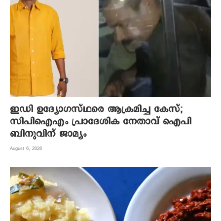
ഇഡി ഉദ്യോഗസ്ഥരെ ആക്രമിച്ച കേസ്;
സിപിഐഎം പ്രാദേശിക നേതാവ് ഐപി
ബിനുവിന് ജാമ്യം
August 6, 2026