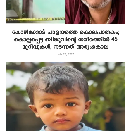
കോഴിക്കോട് പാളയത്തെ കൊലപാതകം;
കൊല്ലപ്പെട്ട ബിജുവിന്റെ ശരീരത്തിൽ 45
മുറിവുകൾ, നടന്നത് അരുംകൊല
July 20, 2026