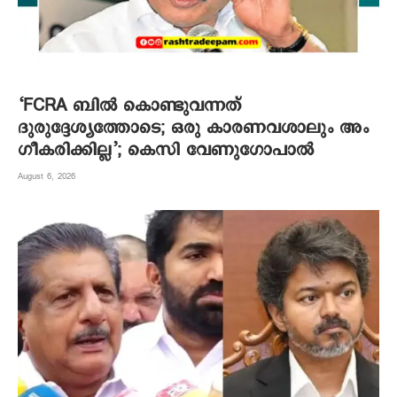
‘FCRA ബിൽ കൊണ്ടുവന്നത്
ദുരുദ്ദേശ്യത്തോടെ; ഒരു കാരണവശാലും അം​
ഗീകരിക്കില്ല’; കെസി വേണു​ഗോപാൽ
August 6, 2026