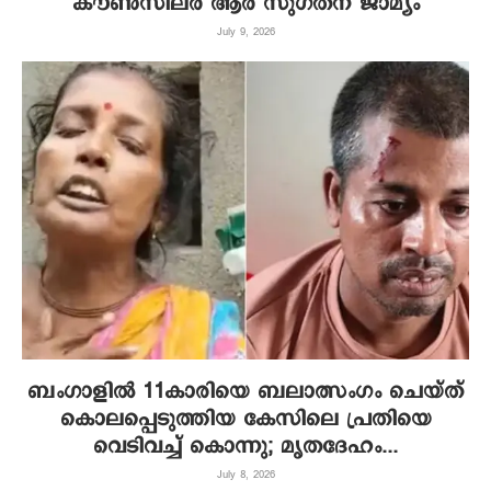
കൗൺസിലർ ആർ സുഗതന് ജാമ്യം
July 9, 2026
ബംഗാളിൽ 11കാരിയെ ബലാത്സംഗം ചെയ്ത്
കൊലപ്പെടുത്തിയ കേസിലെ പ്രതിയെ
വെടിവച്ച് കൊന്നു; മൃതദേഹം...
July 8, 2026