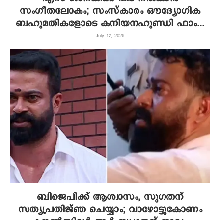
സംഗീതലോകം; സംസ്‌കാരം ഔദ്യോഗിക
ബഹുമതികളോടെ കനിയനഹുണ്ഡി ഫാം...
July 12, 2026
ബിജെപിക്ക് ആശ്വാസം, സുഗതന്
സത്യപ്രതിജ്ഞ ചെയ്യാം; വാഴോട്ടുകോണം