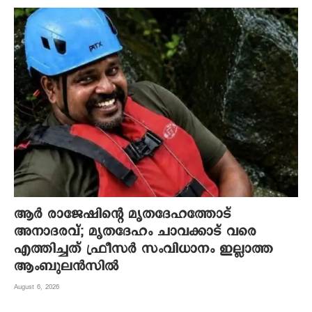
ആര്‍ രാജേഷിന്റെ മൃതദേഹത്തോട്
അനാദരവ്; മൃതദേഹം ചാവക്കാട് വരെ
എത്തിച്ചത് ഫ്രീസര്‍ സംവിധാനം ഇല്ലാത്ത
ആംബുലന്‍സില്‍
August 6, 2026