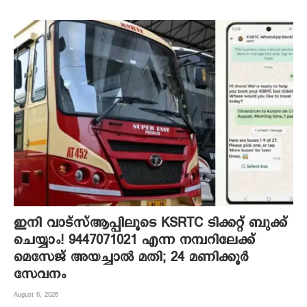
ഇനി വാട്‌സ്ആപ്പിലൂടെ KSRTC ടിക്കറ്റ് ബുക്ക്
ചെയ്യാം! 9447071021 എന്ന നമ്പറിലേക്ക്
മെസേജ് അയച്ചാൽ മതി; 24 മണിക്കൂർ
സേവനം
August 6, 2026