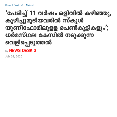
Crime & Court
National
‘പേടിച്ച് 11 വർഷം ഒളിവിൽ കഴിഞ്ഞു,
കുഴിച്ചുമൂടിയവരിൽ സ്കൂൾ
യൂണിഫോമിലുളള പെൺകുട്ടികളും’;
ധർമസ്ഥല കേസിൽ നടുക്കുന്ന
വെളിപ്പെടുത്തൽ
NEWS DESK 3
by
July 24, 2025