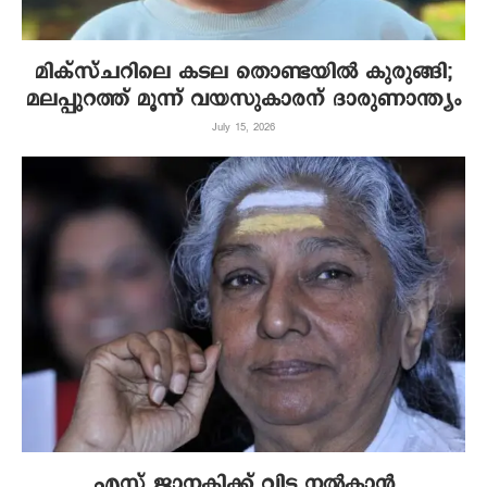
മിക്‌സ്ചറിലെ കടല തൊണ്ടയില്‍ കുരുങ്ങി;
മലപ്പുറത്ത് മൂന്ന് വയസുകാരന് ദാരുണാന്ത്യം
July 15, 2026
എസ് ജാനകിക്ക് വിട നല്‍കാന്‍