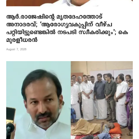
ആര്‍.രാജേഷിന്റെ മൃതദേഹത്തോട്
അനാദരവ്; ‘ആരോഗ്യവകുപ്പിന് വീഴ്ച
പറ്റിയിട്ടുണ്ടെങ്കില്‍ നടപടി സ്വീകരിക്കും’; കെ
മുരളീധരന്‍
August 7, 2026