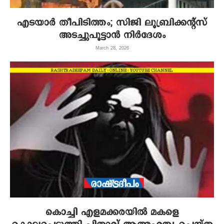
എടയാര്‍ തീപിടിത്തം; സിജി ലൂബ്രിക്കന്‍റ്സ്
അടച്ചുപൂട്ടാൻ നിർദേശം
March 28, 2026
കൊച്ചി എളമക്കരയില്‍ മകളെ