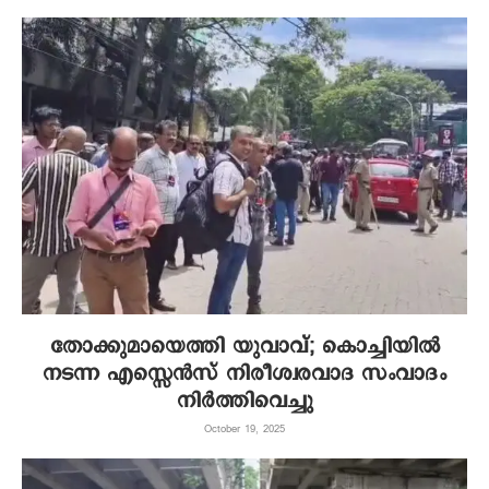
തോക്കുമായെത്തി യുവാവ്; കൊച്ചിയിൽ
നടന്ന എസ്സെൻസ് നിരീശ്വരവാദ സംവാദം
നിർത്തിവെച്ചു
October 19, 2025