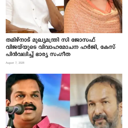
തമിഴ്നാട് മുഖ്യമന്ത്രി സി ജോസഫ്
വിജയ്‌യുടെ വിവാഹമോചന ഹർജി, കേസ്
പിൻവലിച്ച് ഭാര്യ സംഗീത
August 7, 2026