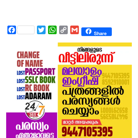
Facebook
Twitter
WhatsApp
Copy
Gmail
Share
Link