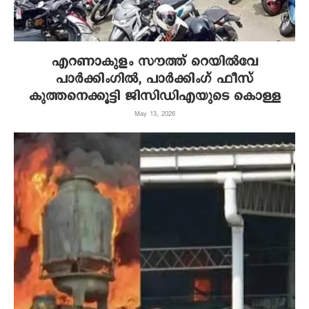
എറണാകുളം സൗത്ത് റെയില്‍വേ
പാര്‍ക്കിംഗില്‍, പാര്‍ക്കിംഗ് ഫീസ്
കുത്തനെക്കൂട്ടി ജിസിഡിഎയുടെ കൊള്ള
May 13, 2026