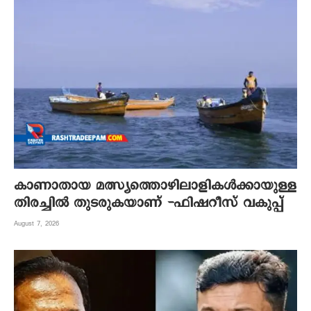
കാണാതായ മത്സ്യത്തൊഴിലാളികൾക്കായുള്ള
തിരച്ചിൽ തുടരുകയാണ് -ഫിഷറീസ് വകുപ്പ്
August 7, 2026