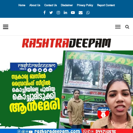
Home
About Us
Contact Us
Disclaimer
Privacy Policy
Report Content