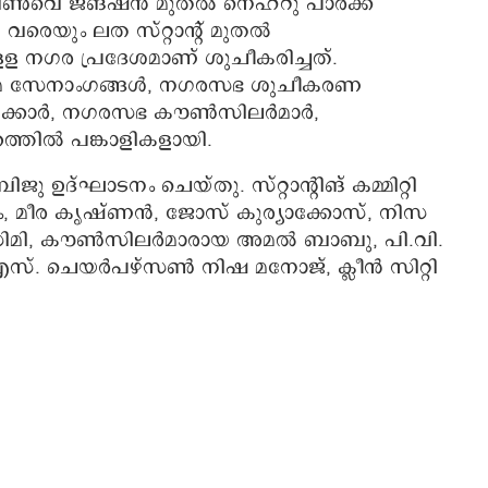
 വൺവെ ജങ്ഷൻ മുതൽ നെഹ്റു പാർക്ക്
രെയും ലത സ്റ്റാന്റ് മുതൽ
 നഗര പ്രദേശമാണ് ശുചീകരിച്ചത്.
ർമ സേനാംഗങ്ങൾ, നഗരസഭ ശുചീകരണ
നക്കാർ, നഗരസഭ കൗൺസിലർമാർ,
്തിൽ പങ്കാളികളായി.
്ഘാടനം ചെയ്തു. സ്റ്റാന്റിങ് കമ്മിറ്റി
, മീര കൃഷ്ണൻ, ജോസ് കുര്യാക്കോസ്, നിസ
. സിമി, കൗൺസിലർമാരായ അമൽ ബാബു, പി.വി.
്. ചെയർപഴ്സൺ നിഷ മനോജ്, ക്ലീൻ സിറ്റി