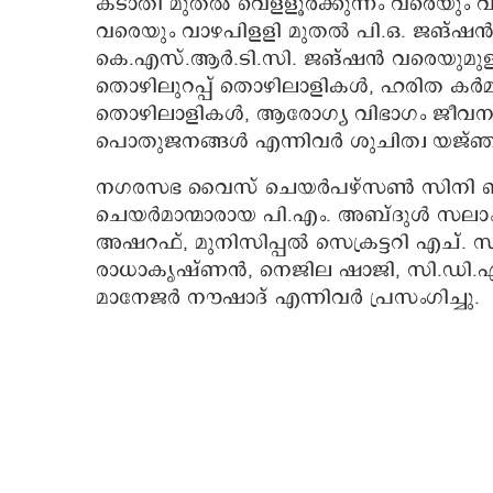
കടാതി മുതൽ വെളളൂർക്കുന്നം വരെയും
വരെയും വാഴപിളളി മുതൽ പി.ഒ. ജങ്ഷൻ വ
കെ.എസ്.ആർ.ടി.സി. ജങ്ഷൻ വരെയുമുളള
തൊഴിലുറപ്പ് തൊഴിലാളികൾ, ഹരിത ക
തൊഴിലാളികൾ, ആരോഗ്യ വിഭാഗം ജീവ
പൊതുജനങ്ങൾ എന്നിവർ ശുചിത്വ യജ്ഞത
നഗരസഭ വൈസ് ചെയർപഴ്സൺ സിനി ബിജു ഉദ
ചെയർമാന്മാരായ പി.എം. അബ്ദുൾ സലാം
അഷറഫ്, മുനിസിപ്പൽ സെക്രട്ടറി എച്
രാധാകൃഷ്ണൻ, നെജില ഷാജി, സി.ഡി.എസ
മാനേജർ നൗഷാദ് എന്നിവർ പ്രസംഗിച്ചു.