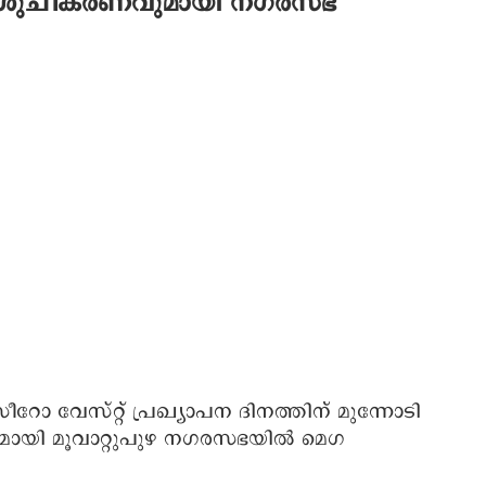
െഗ ശുചീകരണവുമായി നഗരസഭ
ീറോ വേസ്റ്റ് പ്രഖ്യാപന ദിനത്തിന് മുന്നോടി
ഗമായി മൂവാറ്റുപുഴ നഗരസഭയിൽ മെഗ