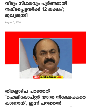
വീടും സ്ഥലവും പൂർണമായി
നഷ്ടപ്പെട്ടവർക്ക് 12 ലക്ഷം’;
മുഖ്യമന്ത്രി
August 5, 2026
തിങ്കളാഴ്ച പറഞ്ഞത്
‘ഹെലികോപ്റ്റർ യാത്ര നിക്ഷേപകരെ
കാണാൻ’, ഇന്ന് പറഞ്ഞത്