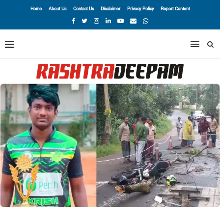
Home
About Us
Contact Us
Disclaimer
Privacy Policy
Report Content