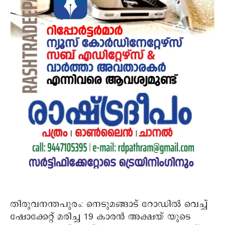
തിരുവനന്തപുരം: നെടുമങ്ങാട് റോഡിൽ വെച്ച്
ഷോക്കേറ്റ് മരിച്ച 19 കാരൻ അക്ഷയ് യുടെ