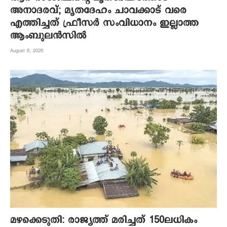
അനാദരവ്; മൃതദേഹം ചാവക്കാട് വരെ
എത്തിച്ചത് ഫ്രീസര്‍ സംവിധാനം ഇല്ലാത്ത
ആംബുലന്‍സില്‍
August 6, 2026
മഴക്കെടുതി: രാജ്യത്ത് മരിച്ചത് 150ലധികം