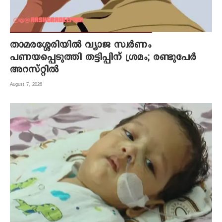
താമരശ്ശേരിയിൽ വ്യാജ സ്വർണം
പണയപ്പെടുത്തി തട്ടിപ്പിന് ശ്രമം; രണ്ടുപേർ
അറസ്റ്റിൽ
August 7, 2026