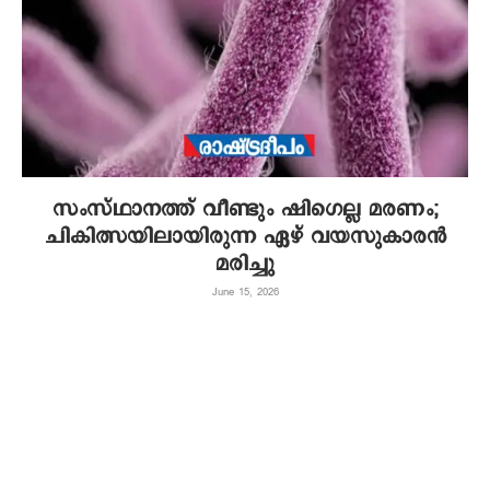
സംസ്ഥാനത്ത് വീണ്ടും ഷിഗെല്ല മരണം;
ചികിത്സയിലായിരുന്ന ഏഴ് വയസുകാരൻ
മരിച്ചു
June 15, 2026