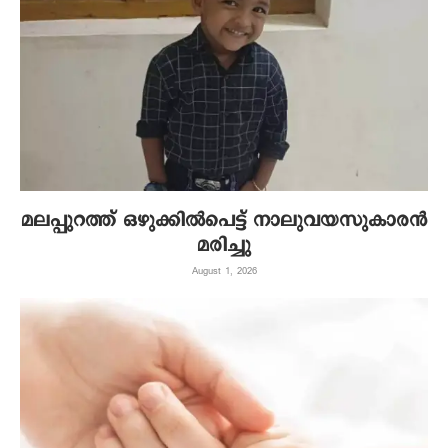
മലപ്പുറത്ത് ഒഴുക്കിൽപെട്ട് നാലുവയസുകാരൻ
മരിച്ചു
August 1, 2026