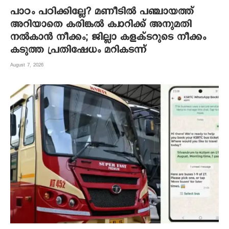
പാഠം പഠിക്കില്ലേ? മണീടില്‍ പഞ്ചായത്ത്
അറിയാതെ കരിങ്കല്‍ ക്വാറിക്ക് അനുമതി
നല്‍കാന്‍ നീക്കം; ജില്ലാ കളക്ടറുടെ നീക്കം
കടുത്ത പ്രതിഷേധം മറികടന്ന്
August 7, 2026