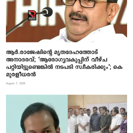
ആര്‍.രാജേഷിന്റെ മൃതദേഹത്തോട്
അനാദരവ്; ‘ആരോഗ്യവകുപ്പിന് വീഴ്ച
പറ്റിയിട്ടുണ്ടെങ്കില്‍ നടപടി സ്വീകരിക്കും’; കെ
മുരളീധരന്‍
August 7, 2026