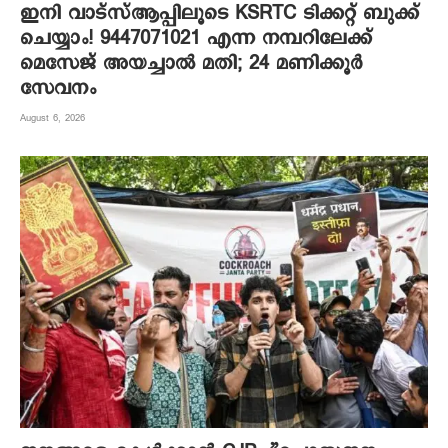
ഇനി വാട്‌സ്ആപ്പിലൂടെ KSRTC ടിക്കറ്റ് ബുക്ക്
ചെയ്യാം! 9447071021 എന്ന നമ്പറിലേക്ക്
മെസേജ് അയച്ചാൽ മതി; 24 മണിക്കൂർ
സേവനം
August 6, 2026