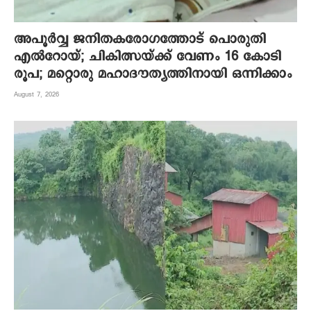
അപൂര്‍വ്വ ജനിതകരോഗത്തോട് പൊരുതി
എല്‍റോയ്; ചികിത്സയ്ക്ക് വേണം 16 കോടി
രൂപ; മറ്റൊരു മഹാദൗത്യത്തിനായി ഒന്നിക്കാം
August 7, 2026