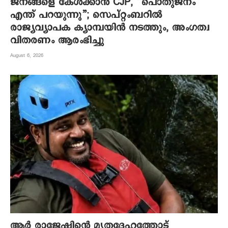
ജനങ്ങളെ കേൾക്കാൻ CJP, ”പൊതുജനം
എന്ത് പറയുന്നു”; സെപ്റ്റംബറിൽ
രാജ്യവ്യാപക ക്യാമ്പയിൻ നടത്തും, അംഗത്വ
വിതരണം ആരംഭിച്ചു
August 6, 2026
ആര്‍ രാജേഷിന്റെ മൃതദേഹത്തോട്