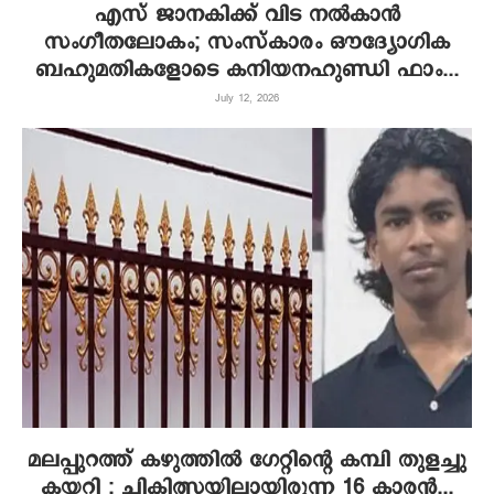
എസ് ജാനകിക്ക് വിട നല്‍കാന്‍
സംഗീതലോകം; സംസ്‌കാരം ഔദ്യോഗിക
ബഹുമതികളോടെ കനിയനഹുണ്ഡി ഫാം...
July 12, 2026
മലപ്പുറത്ത് കഴുത്തിൽ ഗേറ്റിന്റെ കമ്പി തുളച്ചു
കയറി ; ചികിത്സയിലായിരുന്ന 16 കാരൻ...