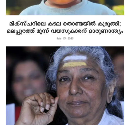
മിക്‌സ്ചറിലെ കടല തൊണ്ടയില്‍ കുരുങ്ങി;
മലപ്പുറത്ത് മൂന്ന് വയസുകാരന് ദാരുണാന്ത്യം
July 15, 2026