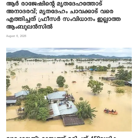
ആര്‍ രാജേഷിന്റെ മൃതദേഹത്തോട്
അനാദരവ്; മൃതദേഹം ചാവക്കാട് വരെ
എത്തിച്ചത് ഫ്രീസര്‍ സംവിധാനം ഇല്ലാത്ത
ആംബുലന്‍സില്‍
August 6, 2026