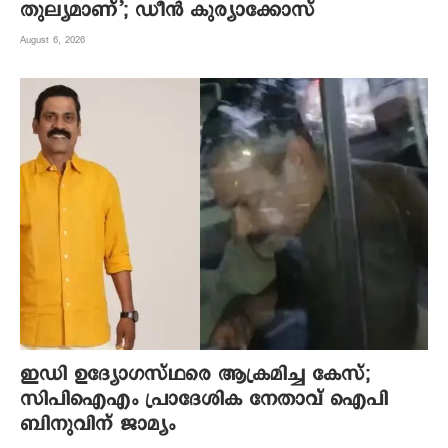
തുല്യമാണ്’; ഡീന്‍ കുര്യാക്കോസ്
August 6, 2026
ഇഡി ഉദ്യോഗസ്ഥരെ ആക്രമിച്ച കേസ്;
സിപിഐഎം പ്രാദേശിക നേതാവ് ഐപി
ബിനുവിന് ജാമ്യം