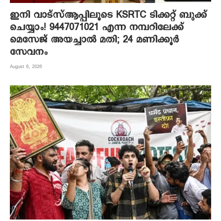
ഇനി വാട്‌സ്ആപ്പിലൂടെ KSRTC ടിക്കറ്റ് ബുക്ക്
ചെയ്യാം! 9447071021 എന്ന നമ്പറിലേക്ക്
മെസേജ് അയച്ചാൽ മതി; 24 മണിക്കൂർ
സേവനം
August 6, 2026