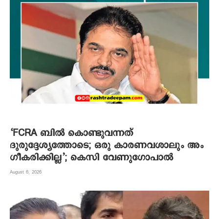
‘FCRA ബിൽ കൊണ്ടുവന്നത്
ദുരുദ്ദേശ്യത്തോടെ; ഒരു കാരണവശാലും അം​
ഗീകരിക്കില്ല’; കെസി വേണു​ഗോപാൽ
August 6, 2026