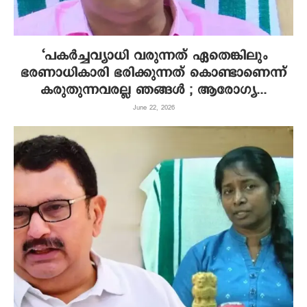
‘പകർച്ചവ്യാധി വരുന്നത് ഏതെങ്കിലും
ഭരണാധികാരി ഭരിക്കുന്നത് കൊണ്ടാണെന്ന്
കരുതുന്നവരല്ല ഞങ്ങൾ ; ആരോഗ്യ...
June 22, 2026