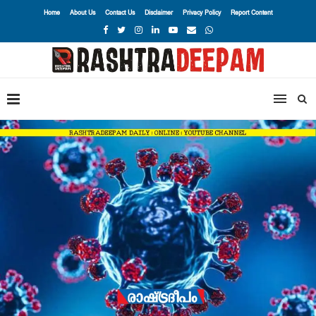
Home
About Us
Contact Us
Disclaimer
Privacy Policy
Report Content