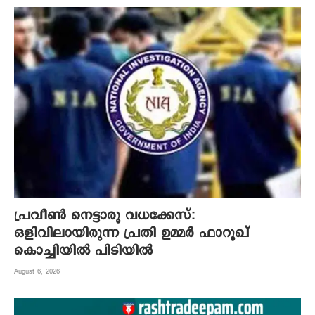
പ്രവീൺ നെട്ടാരൂ വധക്കേസ്:
ഒളിവിലായിരുന്ന പ്രതി ഉമ്മർ ഫാറൂഖ്
കൊച്ചിയിൽ പിടിയിൽ
August 6, 2026