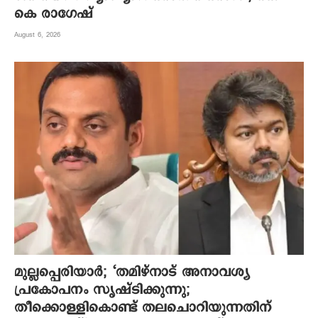
കെ രാഗേഷ്
August 6, 2026
മുല്ലപ്പെരിയാര്‍; ‘തമിഴ്നാട് അനാവശ്യ
പ്രകോപനം സൃഷ്ടിക്കുന്നു;
തീക്കൊള്ളികൊണ്ട് തലചൊറിയുന്നതിന്