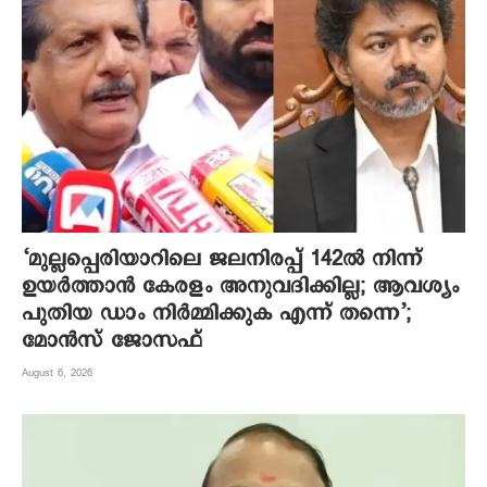
‘മുല്ലപ്പെരിയാറിലെ ജലനിരപ്പ് 142ല്‍ നിന്ന്
ഉയര്‍ത്താന്‍ കേരളം അനുവദിക്കില്ല; ആവശ്യം
പുതിയ ഡാം നിര്‍മ്മിക്കുക എന്ന് തന്നെ’;
മോന്‍സ് ജോസഫ്
August 6, 2026