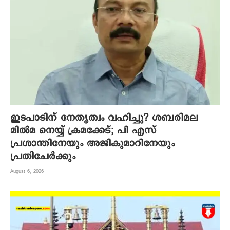
ഇടപാടിന് നേതൃത്വം വഹിച്ചു? ശബരിമല
മില്‍മ നെയ്യ് ക്രമക്കേട്; പി എസ്
പ്രശാന്തിനേയും അജികുമാറിനേയും
പ്രതിചേര്‍ക്കും
August 6, 2026