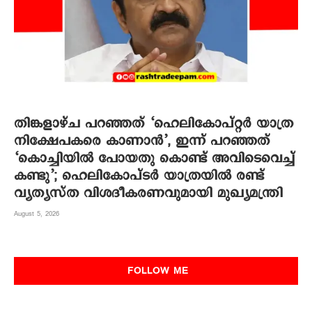
തിങ്കളാഴ്ച പറഞ്ഞത് ‘ഹെലികോപ്റ്റർ യാത്ര
നിക്ഷേപകരെ കാണാൻ’, ഇന്ന് പറഞ്ഞത്
‘കൊച്ചിയിൽ പോയതു കൊണ്ട് അവിടെവെച്ച്
കണ്ടു’; ഹെലികോപ്ടർ യാത്രയിൽ രണ്ട്
വ്യത്യസ്ത വിശദീകരണവുമായി മുഖ്യമന്ത്രി
August 5, 2026
FOLLOW ME