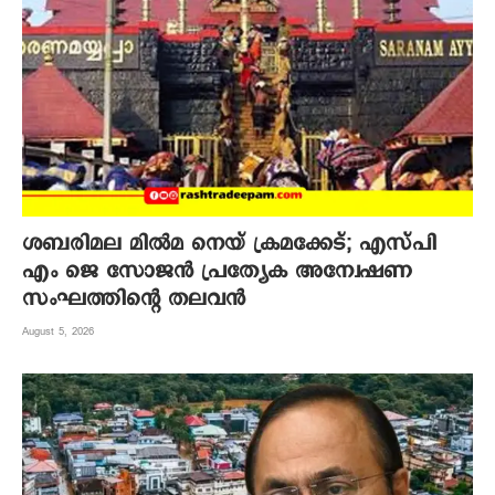
ശബരിമല മില്‍മ നെയ് ക്രമക്കേട്; എസ്പി
എം ജെ സോജന്‍ പ്രത്യേക അന്വേഷണ
സംഘത്തിന്റെ തലവന്‍
August 5, 2026