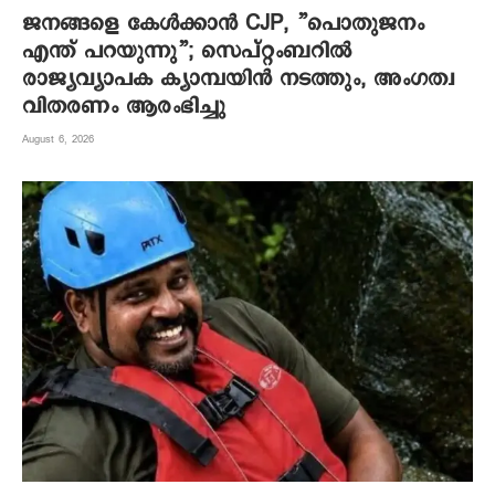
ജനങ്ങളെ കേൾക്കാൻ CJP, ”പൊതുജനം
എന്ത് പറയുന്നു”; സെപ്റ്റംബറിൽ
രാജ്യവ്യാപക ക്യാമ്പയിൻ നടത്തും, അംഗത്വ
വിതരണം ആരംഭിച്ചു
August 6, 2026