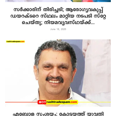
സർക്കാരിന് തിരിച്ചടി; ആരോഗ്യവകുപ്പ്
ഡയറക്ടറെ സ്ഥലം മാറ്റിയ നടപടി സ്റ്റേ
ചെയ്‌തു; നിയമവ്യവസ്ഥയ്ക്ക്...
June 18, 2026
എബോള സംശയം: കോട്ടയത്ത് യുവതി