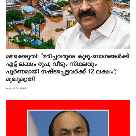
മഴക്കെടുതി: ‘മരിച്ചവരുടെ കുടുംബാഗങ്ങൾക്ക്
എട്ട് ലക്ഷം രൂപ; വീടും സ്ഥലവും
പൂർണമായി നഷ്ടപ്പെട്ടവർക്ക് 12 ലക്ഷം’;
മുഖ്യമന്ത്രി
August 5, 2026