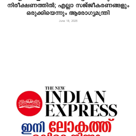
നിരീക്ഷണത്തിൽ; എല്ലാ സജ്ജീകരണങ്ങളും
ഒരുക്കിയെന്നും ആരോഗ്യമന്ത്രി
June 18, 2026