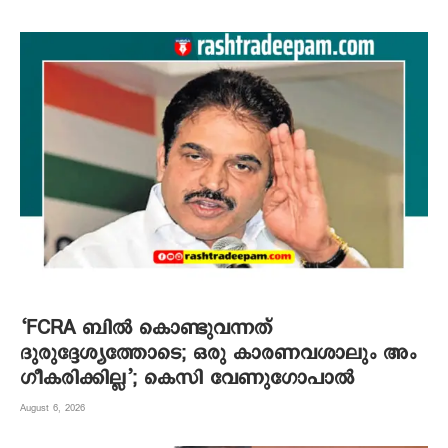
‘FCRA ബിൽ കൊണ്ടുവന്നത്
ദുരുദ്ദേശ്യത്തോടെ; ഒരു കാരണവശാലും അം​
ഗീകരിക്കില്ല’; കെസി വേണു​ഗോപാൽ
August 6, 2026