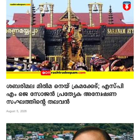
ശബരിമല മില്‍മ നെയ് ക്രമക്കേട്; എസ്പി
എം ജെ സോജന്‍ പ്രത്യേക അന്വേഷണ
സംഘത്തിന്റെ തലവന്‍
August 5, 2026