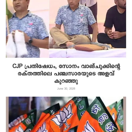
CJP പ്രതിഷേധം, സോനം വാങ്ചുക്കിന്റെ
രക്തത്തിലെ പഞ്ചസാരയുടെ അളവ്
കുറഞ്ഞു
June 30, 2026