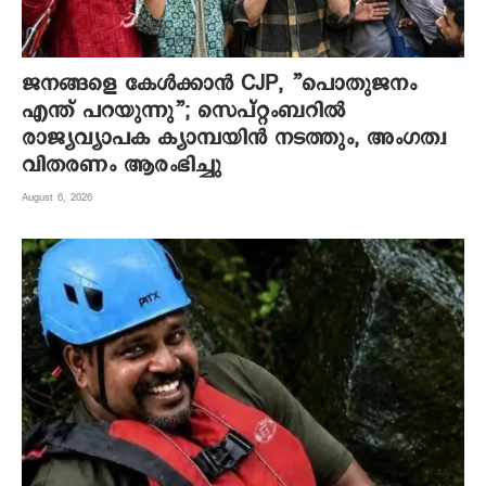
ജനങ്ങളെ കേൾക്കാൻ CJP, ”പൊതുജനം
എന്ത് പറയുന്നു”; സെപ്റ്റംബറിൽ
രാജ്യവ്യാപക ക്യാമ്പയിൻ നടത്തും, അംഗത്വ
വിതരണം ആരംഭിച്ചു
August 6, 2026