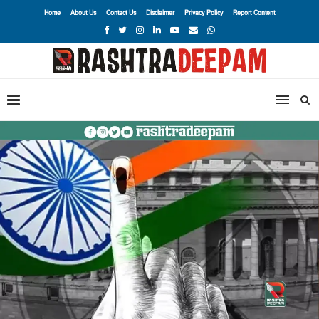
Home
About Us
Contact Us
Disclaimer
Privacy Policy
Report Content