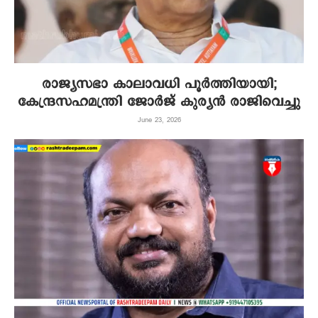
രാജ്യസഭാ കാലാവധി പൂർത്തിയായി;
കേന്ദ്രസഹമന്ത്രി ജോർജ് കുര്യൻ രാജിവെച്ചു
June 23, 2026