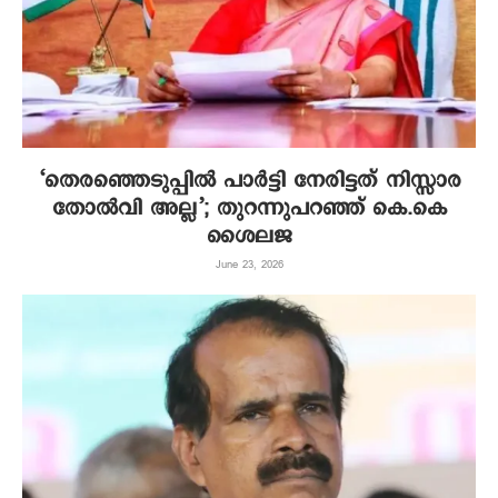
‘തെരഞ്ഞെടുപ്പിൽ പാർട്ടി നേരിട്ടത് നിസ്സാര
തോൽവി അല്ല’; തുറന്നുപറഞ്ഞ് കെ.കെ
ശൈലജ
June 23, 2026