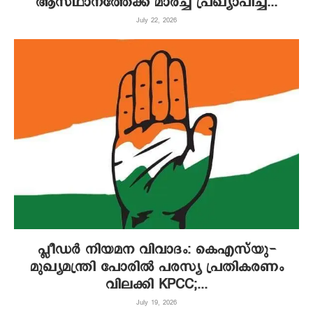
ആസ്ഥാനത്തേക്ക് മാർച്ച് പ്രഖ്യാപിച്ച്...
July 22, 2026
പ്ലീഡർ നിയമന വിവാദം: കെഎസ്‌യു-
മുഖ്യമന്ത്രി പോരിൽ പരസ്യ പ്രതികരണം
വിലക്കി KPCC;...
July 19, 2026