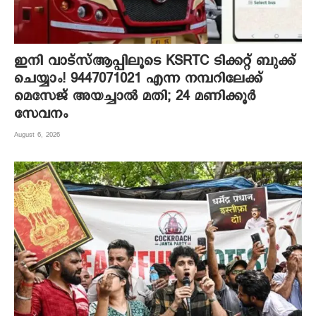
ഇനി വാട്‌സ്ആപ്പിലൂടെ KSRTC ടിക്കറ്റ് ബുക്ക്
ചെയ്യാം! 9447071021 എന്ന നമ്പറിലേക്ക്
മെസേജ് അയച്ചാൽ മതി; 24 മണിക്കൂർ
സേവനം
August 6, 2026