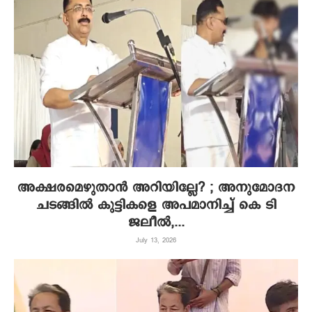
അക്ഷരമെഴുതാൻ അറിയില്ലേ? ; അനുമോദന
ചടങ്ങിൽ കുട്ടികളെ അപമാനിച്ച് കെ ടി
ജലീൽ,...
July 13, 2026