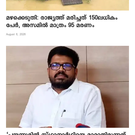
മഴക്കെടുതി: രാജ്യത്ത് മരിച്ചത് 150ലധികം
പേർ, അസമിൽ മാത്രം 95 മരണം
August 6, 2026