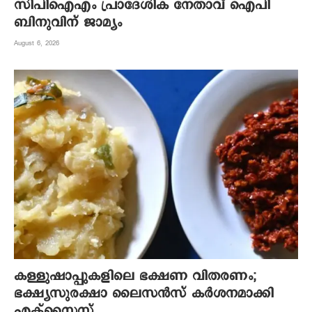
സിപിഐഎം പ്രാദേശിക നേതാവ് ഐപി
ബിനുവിന് ജാമ്യം
August 6, 2026
കള്ളുഷാപ്പുകളിലെ ഭക്ഷണ വിതരണം;
ഭക്ഷ്യസുരക്ഷാ ലൈസന്‍സ് കര്‍ശനമാക്കി
എക്‌സൈസ്