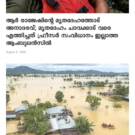
ആര്‍ രാജേഷിന്റെ മൃതദേഹത്തോട്
അനാദരവ്; മൃതദേഹം ചാവക്കാട് വരെ
എത്തിച്ചത് ഫ്രീസര്‍ സംവിധാനം ഇല്ലാത്ത
ആംബുലന്‍സില്‍
August 6, 2026