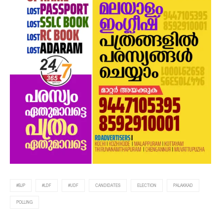
#BJP
#LDF
#UDF
CANDIDATES
ELECTION
PALAKKAD
POLLING