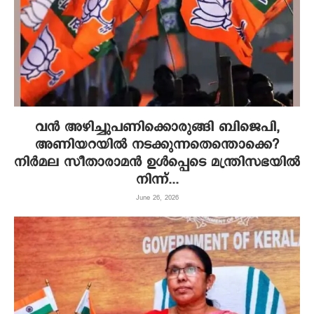
വൻ അഴിച്ചുപണിക്കൊരുങ്ങി ബിജെപി,
അണിയറയിൽ നടക്കുന്നതെന്തൊക്കെ?
നിർമല സീതാരാമൻ ഉൾപ്പെടെ മന്ത്രിസഭയിൽ
നിന്ന്...
June 26, 2026