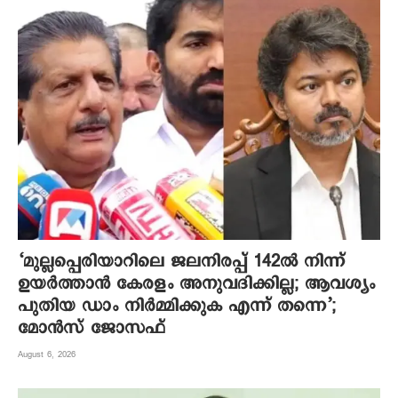
‘മുല്ലപ്പെരിയാറിലെ ജലനിരപ്പ് 142ല്‍ നിന്ന്
ഉയര്‍ത്താന്‍ കേരളം അനുവദിക്കില്ല; ആവശ്യം
പുതിയ ഡാം നിര്‍മ്മിക്കുക എന്ന് തന്നെ’;
മോന്‍സ് ജോസഫ്
August 6, 2026