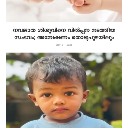
നവജാത ശിശുവിനെ വില്‍പ്പന നടത്തിയ
സംഭവം; അന്വേഷണം തൊടുപുഴയിലും
July 31, 2026