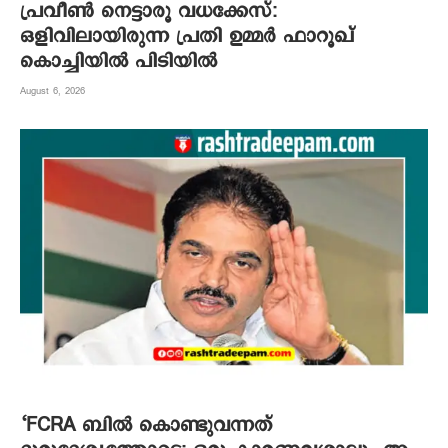
പ്രവീൺ നെട്ടാരൂ വധക്കേസ്:
ഒളിവിലായിരുന്ന പ്രതി ഉമ്മർ ഫാറൂഖ്
കൊച്ചിയിൽ പിടിയിൽ
August 6, 2026
‘FCRA ബിൽ കൊണ്ടുവന്നത്