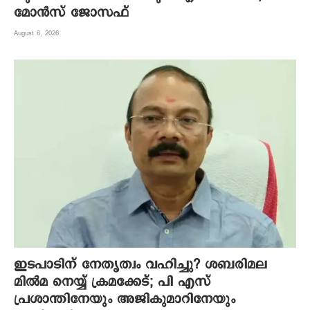
മോന്‍സ് ജോസഫ്
August 6, 2026
ഇടപാടിന് നേതൃത്വം വഹിച്ചു? ശബരിമല
മില്‍മ നെയ്യ് ക്രമക്കേട്; പി എസ്
പ്രശാന്തിനേയും അജികുമാറിനേയും