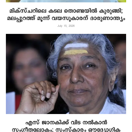
മിക്‌സ്ചറിലെ കടല തൊണ്ടയില്‍ കുരുങ്ങി;
മലപ്പുറത്ത് മൂന്ന് വയസുകാരന് ദാരുണാന്ത്യം
July 15, 2026
എസ് ജാനകിക്ക് വിട നല്‍കാന്‍
സംഗീതലോകം; സംസ്‌കാരം ഔദ്യോഗിക