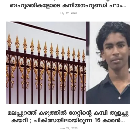
ബഹുമതികളോടെ കനിയനഹുണ്ഡി ഫാം...
July 12, 2026
മലപ്പുറത്ത് കഴുത്തിൽ ഗേറ്റിന്റെ കമ്പി തുളച്ചു
കയറി ; ചികിത്സയിലായിരുന്ന 16 കാരൻ...
June 27, 2026