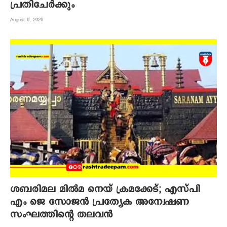
പ്രതിചേര്‍ക്കും
August 6, 2026
ശബരിമല മില്‍മ നെയ് ക്രമക്കേട്; എസ്പി
എം ജെ സോജന്‍ പ്രത്യേക അന്വേഷണ
സംഘത്തിന്റെ തലവന്‍