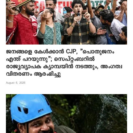
ജനങ്ങളെ കേൾക്കാൻ CJP, ”പൊതുജനം
എന്ത് പറയുന്നു”; സെപ്റ്റംബറിൽ
രാജ്യവ്യാപക ക്യാമ്പയിൻ നടത്തും, അംഗത്വ
വിതരണം ആരംഭിച്ചു
August 6, 2026