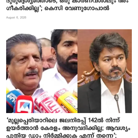
ദുരുദ്ദേശ്യത്തോടെ; ഒരു കാരണവശാലും അം​
ഗീകരിക്കില്ല’; കെസി വേണു​ഗോപാൽ
August 6, 2026
‘മുല്ലപ്പെരിയാറിലെ ജലനിരപ്പ് 142ല്‍ നിന്ന്
ഉയര്‍ത്താന്‍ കേരളം അനുവദിക്കില്ല; ആവശ്യം
പുതിയ ഡാം നിര്‍മ്മിക്കുക എന്ന് തന്നെ’;