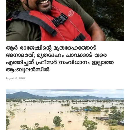
ആര്‍ രാജേഷിന്റെ മൃതദേഹത്തോട്
അനാദരവ്; മൃതദേഹം ചാവക്കാട് വരെ
എത്തിച്ചത് ഫ്രീസര്‍ സംവിധാനം ഇല്ലാത്ത
ആംബുലന്‍സില്‍
August 6, 2026