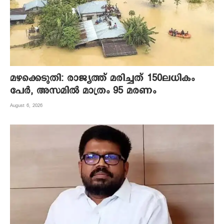
മഴക്കെടുതി: രാജ്യത്ത് മരിച്ചത് 150ലധികം
പേർ, അസമിൽ മാത്രം 95 മരണം
August 6, 2026