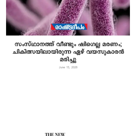
സംസ്ഥാനത്ത് വീണ്ടും ഷിഗെല്ല മരണം;
ചികിത്സയിലായിരുന്ന ഏഴ് വയസുകാരൻ
മരിച്ചു
June 15, 2026