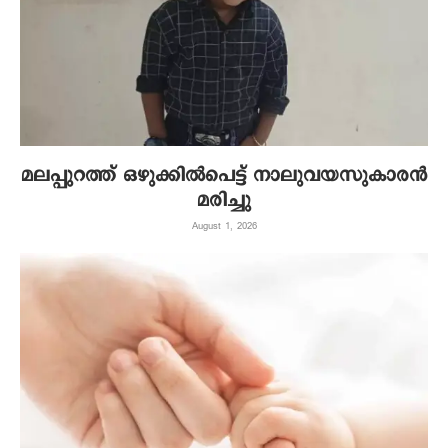
മലപ്പുറത്ത് ഒഴുക്കിൽപെട്ട് നാലുവയസുകാരൻ
മരിച്ചു
August 1, 2026