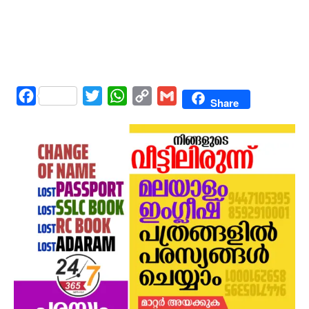
Facebook
Twitter
WhatsApp
Copy
Gmail
Share
Link