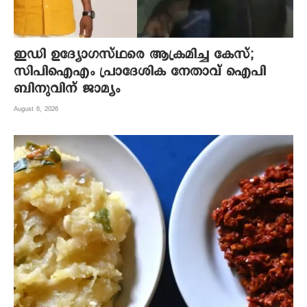
ഇഡി ഉദ്യോഗസ്ഥരെ ആക്രമിച്ച കേസ്;
സിപിഐഎം പ്രാദേശിക നേതാവ് ഐപി
ബിനുവിന് ജാമ്യം
August 6, 2026