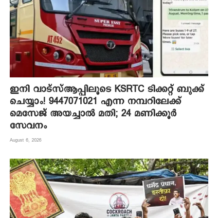
ഇനി വാട്‌സ്ആപ്പിലൂടെ KSRTC ടിക്കറ്റ് ബുക്ക്
ചെയ്യാം! 9447071021 എന്ന നമ്പറിലേക്ക്
മെസേജ് അയച്ചാൽ മതി; 24 മണിക്കൂർ
സേവനം
August 6, 2026