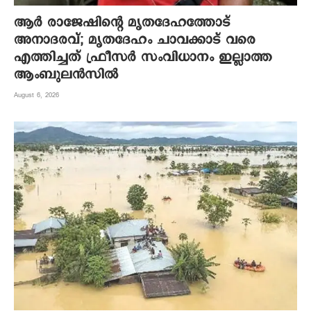
ആര്‍ രാജേഷിന്റെ മൃതദേഹത്തോട്
അനാദരവ്; മൃതദേഹം ചാവക്കാട് വരെ
എത്തിച്ചത് ഫ്രീസര്‍ സംവിധാനം ഇല്ലാത്ത
ആംബുലന്‍സില്‍
August 6, 2026