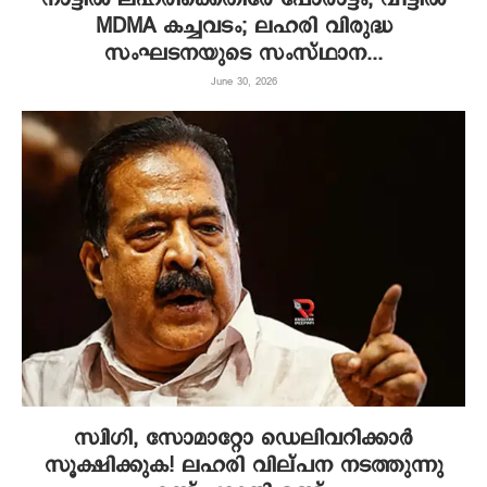
MDMA കച്ചവടം; ലഹരി വിരുദ്ധ
സംഘടനയുടെ സംസ്ഥാന...
June 30, 2026
സ്വിഗി, സോമാറ്റോ ഡെലിവറിക്കാർ
സൂക്ഷിക്കുക! ലഹരി വില്പന നടത്തുന്നു