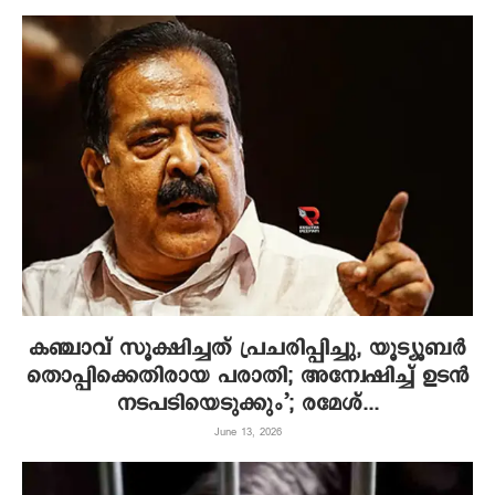
കഞ്ചാവ് സൂക്ഷിച്ചത് പ്രചരിപ്പിച്ചു, യൂട്യൂബർ
തൊപ്പിക്കെതിരായ പരാതി; അന്വേഷിച്ച് ഉടൻ
നടപടിയെടുക്കും’; രമേശ്‌...
June 13, 2026