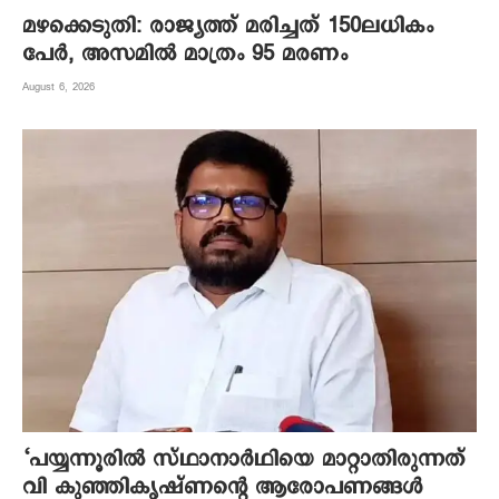
മഴക്കെടുതി: രാജ്യത്ത് മരിച്ചത് 150ലധികം
പേർ, അസമിൽ മാത്രം 95 മരണം
August 6, 2026
‘പയ്യന്നൂരിൽ സ്ഥാനാർഥിയെ മാറ്റാതിരുന്നത്
വി കുഞ്ഞികൃഷ്ണന്റെ ആരോപണങ്ങൾ