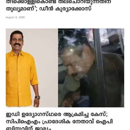
തീക്കൊള്ളികൊണ്ട് തലചൊറിയുന്നതിന്
തുല്യമാണ്’; ഡീന്‍ കുര്യാക്കോസ്
August 6, 2026
ഇഡി ഉദ്യോഗസ്ഥരെ ആക്രമിച്ച കേസ്;
സിപിഐഎം പ്രാദേശിക നേതാവ് ഐപി
ബിനുവിന് ജാമ്യം