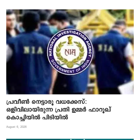
പ്രവീൺ നെട്ടാരൂ വധക്കേസ്:
ഒളിവിലായിരുന്ന പ്രതി ഉമ്മർ ഫാറൂഖ്
കൊച്ചിയിൽ പിടിയിൽ
August 6, 2026