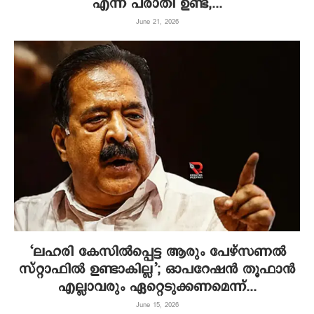
എന്ന് പരാതി ഉണ്ട്‌,...
June 21, 2026
‘ലഹരി കേസിൽപ്പെട്ട ആരും പേഴ്സണൽ
സ്റ്റാഫിൽ ഉണ്ടാകില്ല’; ഓപറേഷൻ തൂഫാൻ
എല്ലാവരും ഏറ്റെടുക്കണമെന്ന്...
June 15, 2026