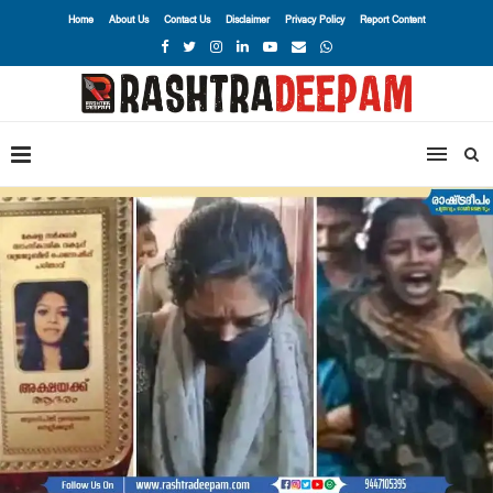
Home
About Us
Contact Us
Disclaimer
Privacy Policy
Report Content