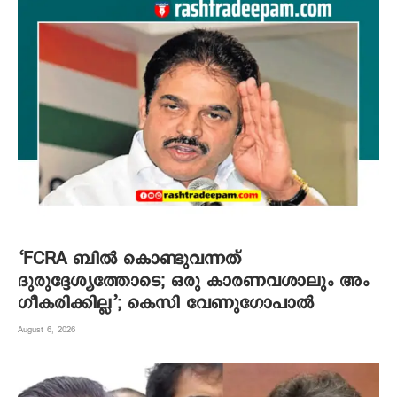
‘FCRA ബിൽ കൊണ്ടുവന്നത്
ദുരുദ്ദേശ്യത്തോടെ; ഒരു കാരണവശാലും അം​
ഗീകരിക്കില്ല’; കെസി വേണു​ഗോപാൽ
August 6, 2026