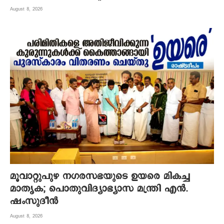
August 8, 2026
മൂവാറ്റുപുഴ നഗരസഭയുടെ ഉയരെ മികച്ച
മാതൃക; പൊതുവിദ്യാഭ്യാസ മന്ത്രി എന്‍.
ഷംസുദീന്‍
August 8, 2026