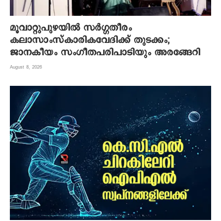
മൂവാറ്റുപുഴയില്‍ സര്‍ഗ്ഗതീരം
കലാസാംസ്‌കാരികവേദിക്ക് തുടക്കം;
ജാനകീയം സംഗീതപരിപാടിയും അരങ്ങേറി
August 8, 2026