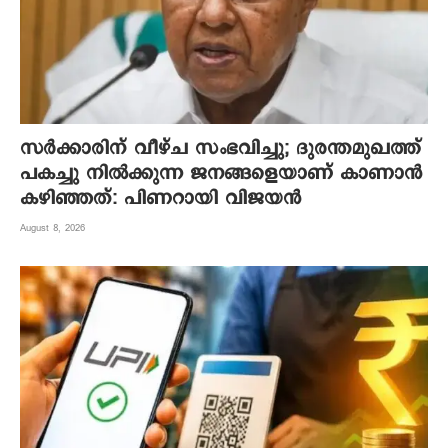
സർക്കാരിന് വീഴ്ച സംഭവിച്ചു; ദുരന്തമുഖത്ത്
പകച്ചു നിൽക്കുന്ന ജനങ്ങളെയാണ് കാണാൻ
കഴിഞ്ഞത്: പിണറായി വിജയൻ
August 8, 2026