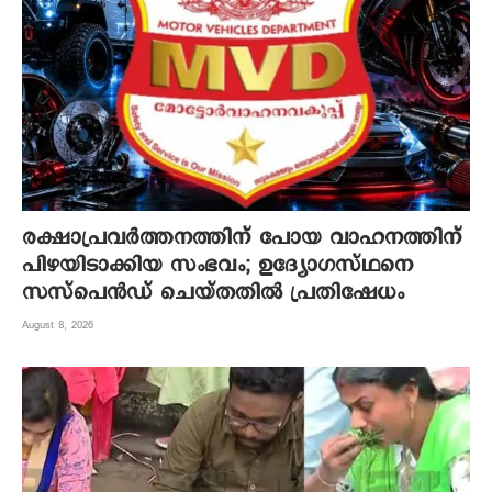
രക്ഷാപ്രവർത്തനത്തിന് പോയ വാഹനത്തിന്
പിഴയിടാക്കിയ സംഭവം; ഉദ്യോഗസ്ഥനെ
സസ്പെൻഡ് ചെയ്തതിൽ പ്രതിഷേധം
August 8, 2026