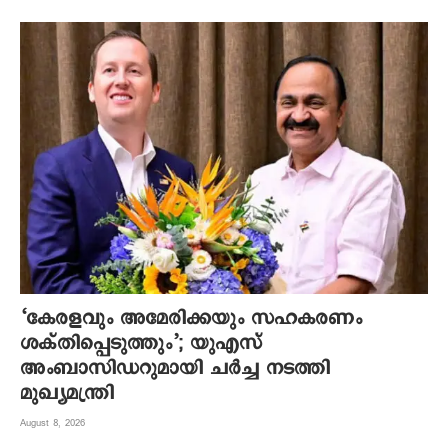
‘കേരളവും അമേരിക്കയും സഹകരണം
ശക്തിപ്പെടുത്തും’; യുഎസ്
അംബാസിഡറുമായി ചർച്ച നടത്തി
മുഖ്യമന്ത്രി
August 8, 2026