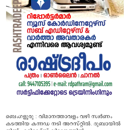
ബെംഗളൂരു : വിമാനത്താവളം വഴി സ്വര്‍ണം
കടത്തിയ കന്നഡ നടി അറസ്റ്റില്‍. ദുബായില്‍