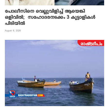
പോലീസിനെ വെല്ലുവിളിച്ച് ആയെങ്കി
ഒളിവിൽ; സഹോദരനടക്കം 3 കൂട്ടാളികൾ
പിടിയിൽ
August 8, 2026