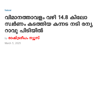
National
വിമാനത്താവളം വഴി 14.8 കിലോ
സ്വര്‍ണം കടത്തിയ കന്നട നടി രന്യ
റാവു പിടിയില്‍
രാഷ്ട്രദീപം ന്യൂസ്‌
by
March 5, 2025