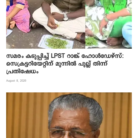
സമരം കടുപ്പിച്ച് LPST റാങ്ക് ഹോൾഡേഴ്സ്:
സെക്രട്ടറിയേറ്റിന് മുന്നിൽ പുല്ല് തിന്ന്
പ്രതിഷേധം
August 8, 2026