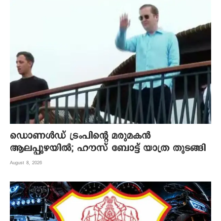
ഡൊണൾഡ് ട്രംപിന്റെ മരുമകന്‍
ആലപ്പുഴയില്‍; ഹൗസ് ബോട്ട് യാത്ര തുടങ്ങി
August 8, 2026