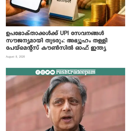
ഉപഭോക്താക്കൾക്ക് UPI സേവനങ്ങൾ
സൗജന്യമായി തുടരും: അഭ്യൂഹം തള്ളി
പേയ്‌മെന്റ്സ് കൗൺസിൽ ഓഫ് ഇന്ത്യ
August 8, 2026