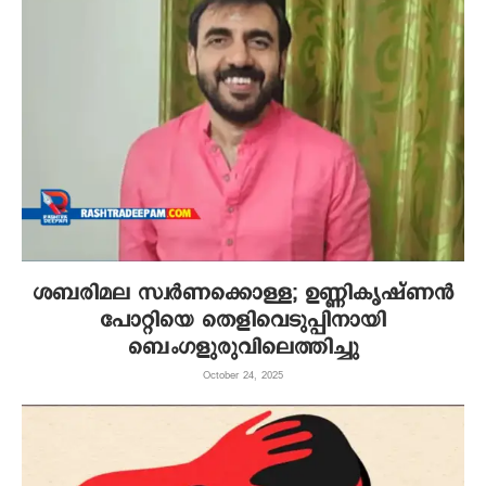
ശബരിമല സ്വര്‍ണക്കൊള്ള; ഉണ്ണികൃഷ്ണന്‍
പോറ്റിയെ തെളിവെടുപ്പിനായി
ബെംഗളുരുവിലെത്തിച്ചു
October 24, 2025