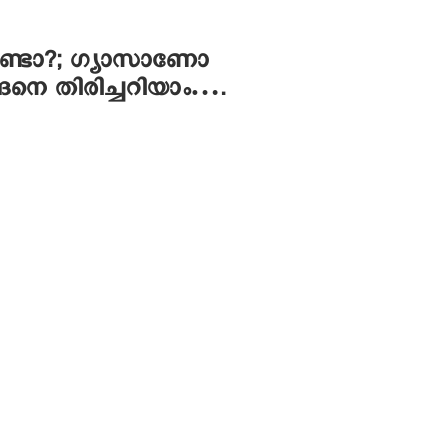
റുണ്ടോ?; ഗ്യാസാണോ
െ തിരിച്ചറിയാം….