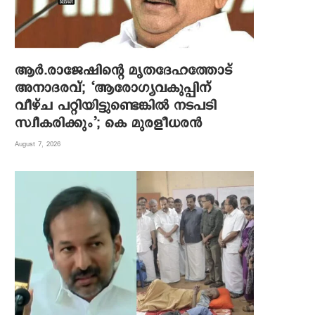
ആര്‍.രാജേഷിന്റെ മൃതദേഹത്തോട്
അനാദരവ്; ‘ആരോഗ്യവകുപ്പിന്
വീഴ്ച പറ്റിയിട്ടുണ്ടെങ്കില്‍ നടപടി
സ്വീകരിക്കും’; കെ മുരളീധരന്‍
August 7, 2026