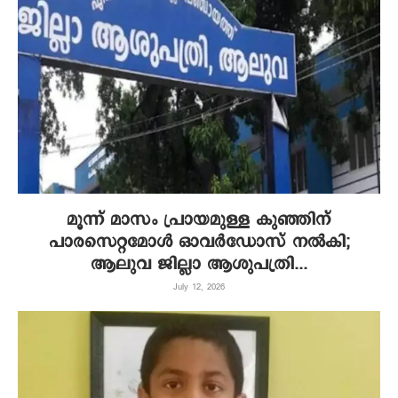
മൂന്ന് മാസം പ്രായമുള്ള കുഞ്ഞിന്
പാരസെറ്റമോൾ ഓവർഡോസ് നൽകി;
ആലുവ ജില്ലാ ആശുപത്രി...
July 12, 2026