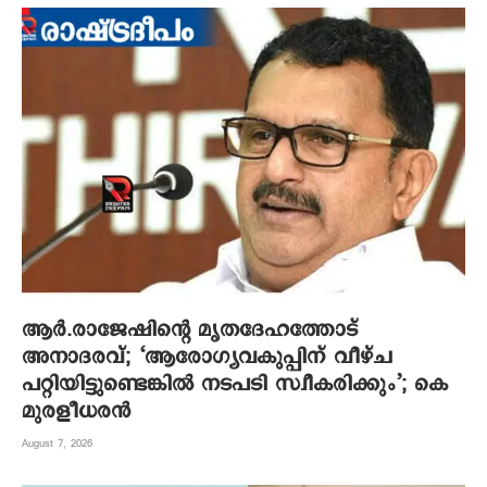
ആര്‍.രാജേഷിന്റെ മൃതദേഹത്തോട്
അനാദരവ്; ‘ആരോഗ്യവകുപ്പിന് വീഴ്ച
പറ്റിയിട്ടുണ്ടെങ്കില്‍ നടപടി സ്വീകരിക്കും’; കെ
മുരളീധരന്‍
August 7, 2026