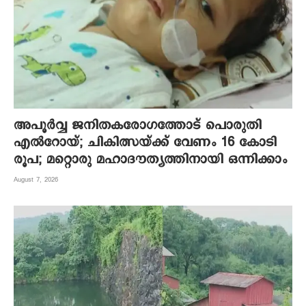
അപൂര്‍വ്വ ജനിതകരോഗത്തോട് പൊരുതി
എല്‍റോയ്; ചികിത്സയ്ക്ക് വേണം 16 കോടി
രൂപ; മറ്റൊരു മഹാദൗത്യത്തിനായി ഒന്നിക്കാം
August 7, 2026