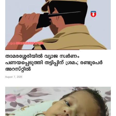
താമരശ്ശേരിയിൽ വ്യാജ സ്വർണം
പണയപ്പെടുത്തി തട്ടിപ്പിന് ശ്രമം; രണ്ടുപേർ
അറസ്റ്റിൽ
August 7, 2026