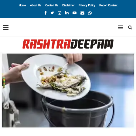
Home
About Us
Contact Us
Disclaimer
Privacy Policy
Report Content