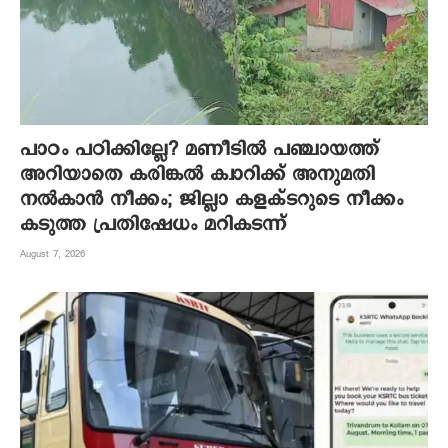
പാഠം പഠിക്കില്ലേ? മണീടില്‍ പഞ്ചായത്ത്
അറിയാതെ കരിങ്കല്‍ ക്വാറിക്ക് അനുമതി
നല്‍കാന്‍ നീക്കം; ജില്ലാ കളക്ടറുടെ നീക്കം
കടുത്ത പ്രതിഷേധം മറികടന്ന്
August 7, 2026