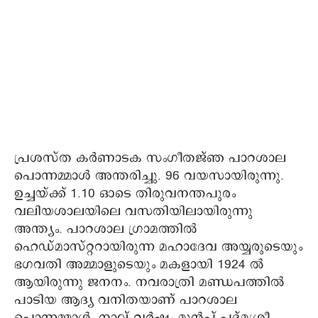
പ്രശസ്ത കര്‍ണാടക സംഗീതജ്ഞ പാറശാല
പൊന്നമ്മാള്‍ അന്തരിച്ചു. 96 വയസായിരുന്നു.
ഉച്ചയ്ക്ക് 1.10 ഓടെ തിരുവനന്തപുരം
വലിയശാലയിലെ വസതിയിലായിരുന്നു
അന്ത്യം. പാറശാല ഗ്രാമത്തില്‍
ഹെഡ്‌മാസ്റ്ററായിരുന്ന മഹാദേവ അയ്യരുടെയും
ഭഗവതി അമ്മാളുടെയും മകളായി 1924 ല്‍
ആയിരുന്നു ജനനം. നവരാത്രി മണ്ഡപത്തില്‍
പാടിയ ആദ്യ വനിതയാണ് പാറശാല
പൊന്നമ്മാള്‍. നാല് വര്‍ഷം മുൻപ് പദ്‌മശ്രീ