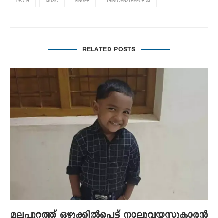
DEATH
MUSIC
SINGER
THIRUVANATHAPURAM
RELATED POSTS
മലപ്പുറത്ത് ഒഴുക്കിൽപെട്ട് നാലുവയസുകാരൻ