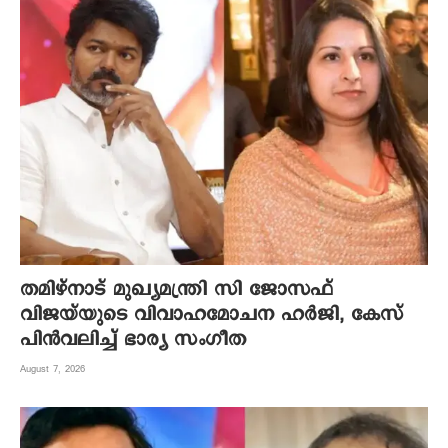
തമിഴ്നാട് മുഖ്യമന്ത്രി സി ജോസഫ്
വിജയ്‌യുടെ വിവാഹമോചന ഹർജി, കേസ്
പിൻവലിച്ച് ഭാര്യ സംഗീത
August 7, 2026