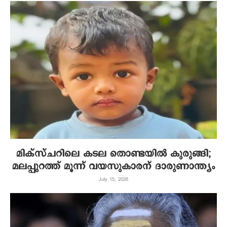
മിക്‌സ്ചറിലെ കടല തൊണ്ടയില്‍ കുരുങ്ങി;
മലപ്പുറത്ത് മൂന്ന് വയസുകാരന് ദാരുണാന്ത്യം
July 15, 2026