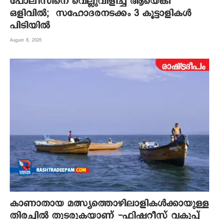
പോലീസിനെ വെല്ലുവിളിച്ച് ആയെങ്കി
ഒളിവിൽ; സഹോദരനടക്കം 3 കൂട്ടാളികൾ
പിടിയിൽ
August 8, 2026
കാണാതായ മത്സ്യത്തൊഴിലാളികൾക്കായുള്ള
തിരച്ചിൽ തുടരുകയാണ് -ഫിഷറീസ് വകുപ്പ്