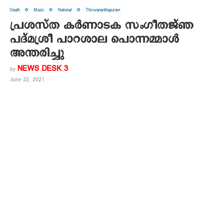
Death
Music
National
Thiruvananthapuram
പ്രശ‌സ്‌ത കര്‍ണാടക സംഗീതജ്ഞ
പദ്‌മശ്രീ പാറശാല പൊന്നമ്മാള്‍
അന്തരിച്ചു
NEWS DESK 3
by
June 22, 2021