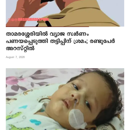
താമരശ്ശേരിയിൽ വ്യാജ സ്വർണം
പണയപ്പെടുത്തി തട്ടിപ്പിന് ശ്രമം; രണ്ടുപേർ
അറസ്റ്റിൽ
August 7, 2026