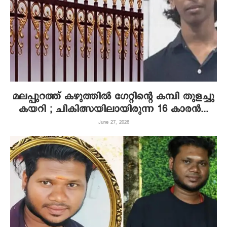
മലപ്പുറത്ത് കഴുത്തിൽ ഗേറ്റിന്റെ കമ്പി തുളച്ചു
കയറി ; ചികിത്സയിലായിരുന്ന 16 കാരൻ...
June 27, 2026