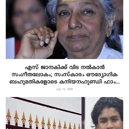
എസ് ജാനകിക്ക് വിട നല്‍കാന്‍
സംഗീതലോകം; സംസ്‌കാരം ഔദ്യോഗിക
ബഹുമതികളോടെ കനിയനഹുണ്ഡി ഫാം...
July 12, 2026