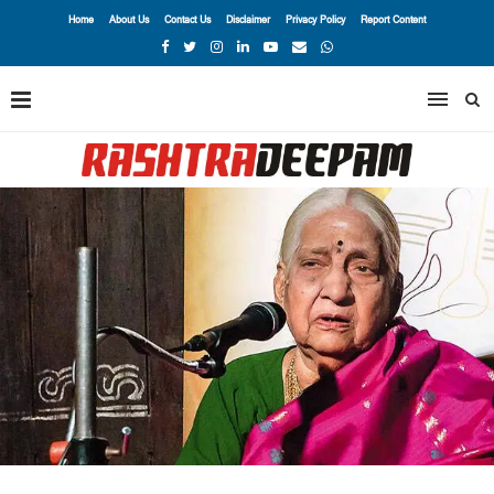
Home
About Us
Contact Us
Disclaimer
Privacy Policy
Report Content