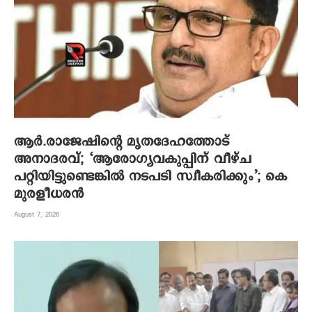
ആര്‍.രാജേഷിന്റെ മൃതദേഹത്തോട്
അനാദരവ്; ‘ആരോഗ്യവകുപ്പിന് വീഴ്ച
പറ്റിയിട്ടുണ്ടെങ്കില്‍ നടപടി സ്വീകരിക്കും’; കെ
മുരളീധരന്‍
August 7, 2026