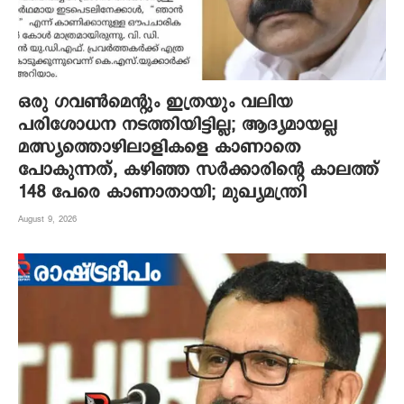
ഒരു ഗവൺമെന്റും ഇത്രയും വലിയ
പരിശോധന നടത്തിയിട്ടില്ല; ആദ്യമായല്ല
മത്സ്യത്തൊഴിലാളികളെ കാണാതെ
പോകുന്നത്, കഴിഞ്ഞ സർക്കാരിന്റെ കാലത്ത്
148 പേരെ കാണാതായി; മുഖ്യമന്ത്രി
August 9, 2026