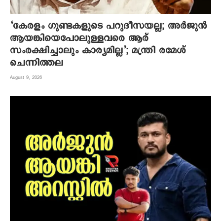
‘കേരളം ഗുണ്ടകളുടെ പറുദീസയല്ല; അർജുൻ
ആയങ്കിയെപോലുള്ളവരെ ആര്
സംരക്ഷിച്ചാലും കാര്യമില്ല’; മന്ത്രി രമേശ്
ചെന്നിത്തല
August 9, 2026