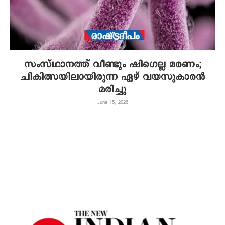
സംസ്ഥാനത്ത് വീണ്ടും ഷിഗെല്ല മരണം;
ചികിത്സയിലായിരുന്ന ഏഴ് വയസുകാരൻ
മരിച്ചു
June 15, 2026