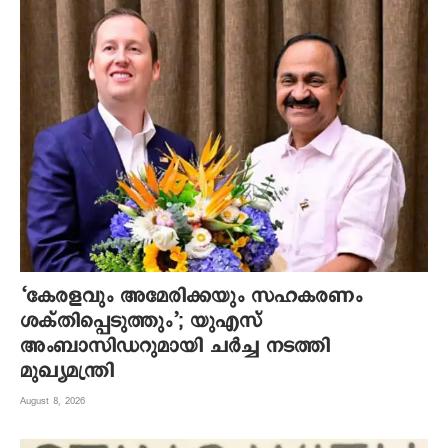
‘കേരളവും അമേരിക്കയും സഹകരണം
ശക്തിപ്പെടുത്തും’; യുഎസ്
അംബാസിഡറുമായി ചർച്ച നടത്തി
മുഖ്യമന്ത്രി
August 8, 2026