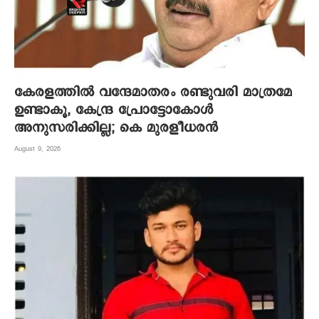
കേരളത്തിൽ വന്ദേമാതരം രണ്ടുവരി മാത്രമേ
ഉണ്ടാകൂ, കേന്ദ്ര പ്രോട്ടോകോൾ
അനുസരിക്കില്ല; കെ മുരളീധരൻ
August 9, 2026