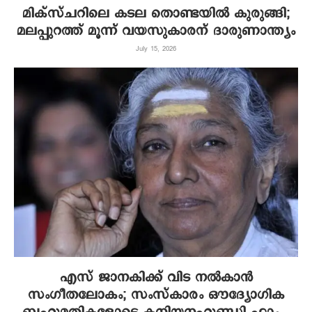
മിക്‌സ്ചറിലെ കടല തൊണ്ടയില്‍ കുരുങ്ങി;
മലപ്പുറത്ത് മൂന്ന് വയസുകാരന് ദാരുണാന്ത്യം
July 15, 2026
എസ് ജാനകിക്ക് വിട നല്‍കാന്‍
സംഗീതലോകം; സംസ്‌കാരം ഔദ്യോഗിക