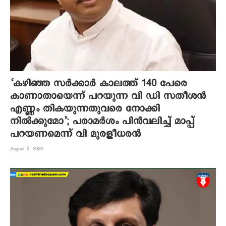
‘കഴിഞ്ഞ സര്‍ക്കാര്‍ കാലത്ത് 140 പേരെ
കാണാതായെന്ന് പറയുന്ന വി ഡി സതീശൻ
എണ്ണം തികയുന്നതുവരെ നോക്കി
നില്‍ക്കുമോ’; പരാമർശം പിൻവലിച്ച് മാപ്പ്
പറയണമെന്ന് വി മുരളീധരൻ
August 9, 2026