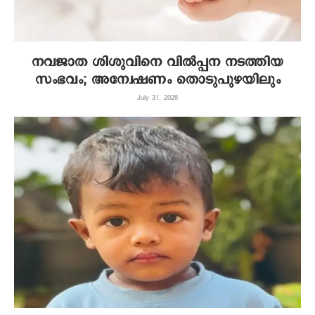
നവജാത ശിശുവിനെ വില്‍പ്പന നടത്തിയ
സംഭവം; അന്വേഷണം തൊടുപുഴയിലും
July 31, 2026