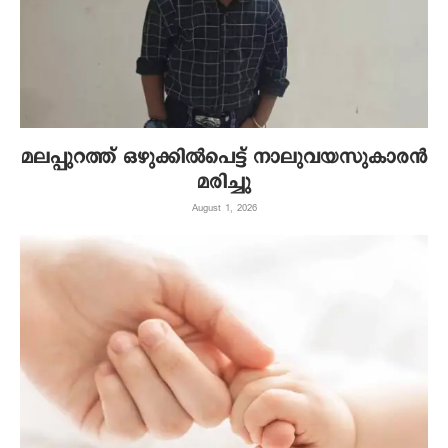
മലപ്പുറത്ത് ഒഴുക്കിൽപെട്ട് നാലുവയസുകാരൻ
മരിച്ചു
August 1, 2026