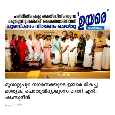
മൂവാറ്റുപുഴ നഗരസഭയുടെ ഉയരെ മികച്ച
മാതൃക; പൊതുവിദ്യാഭ്യാസ മന്ത്രി എന്‍.
ഷംസുദീന്‍
August 8, 2026