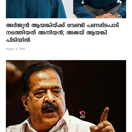
അർജുൻ ആയങ്കിയ്ക്ക് വേണ്ടി പണമിടപാട്
നടത്തിയത് അനിയൻ; അജയ് ആയങ്കി
പിടിയിൽ
August 9, 2026