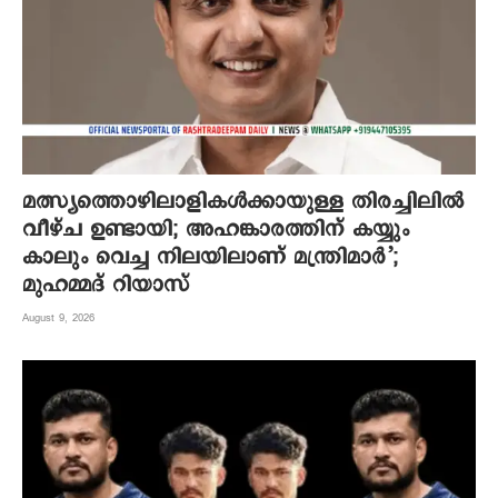
മത്സ്യത്തൊഴിലാളികൾക്കായുള്ള തിരച്ചിലിൽ
വീഴ്ച ഉണ്ടായി; അഹങ്കാരത്തിന് കയ്യും
കാലും വെച്ച നിലയിലാണ് മന്ത്രിമാർ’;
മുഹമ്മദ് റിയാസ്
August 9, 2026