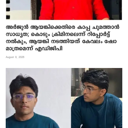
അർജുൻ ആയങ്കിക്കെതിരെ കാപ്പ ചുമത്താൻ
സാധ്യത; കൊടും ക്രിമിനലെന്ന് റിപ്പോർട്ട്
നൽകും, ആയങ്കി നടത്തിയത് കേവലം ഷോ
മാത്രമെന്ന് എഡിജിപി
August 9, 2026