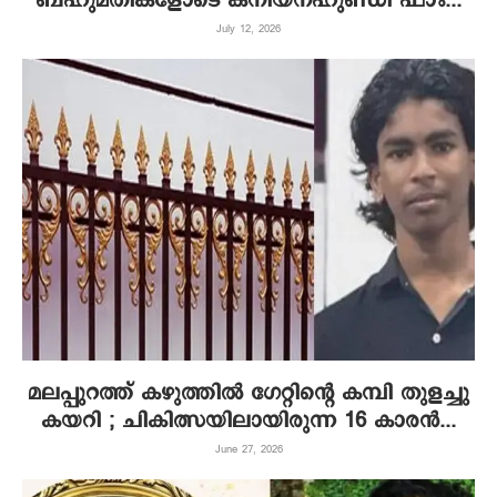
ബഹുമതികളോടെ കനിയനഹുണ്ഡി ഫാം...
July 12, 2026
മലപ്പുറത്ത് കഴുത്തിൽ ഗേറ്റിന്റെ കമ്പി തുളച്ചു
കയറി ; ചികിത്സയിലായിരുന്ന 16 കാരൻ...
June 27, 2026