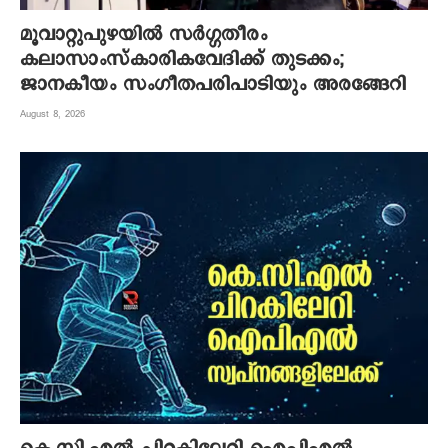
മൂവാറ്റുപുഴയില്‍ സര്‍ഗ്ഗതീരം
കലാസാംസ്‌കാരികവേദിക്ക് തുടക്കം;
ജാനകീയം സംഗീതപരിപാടിയും അരങ്ങേറി
August 8, 2026