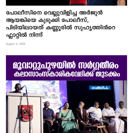
പോലീസിനെ വെല്ലുവിളിച്ച അർജുൻ
ആയങ്കിയെ കുടുക്കി പോലീസ്,
പിടിയിലായത് കണ്ണൂരിൽ സുഹൃത്തിൻറെ
ഫ്ലാറ്റിൽ നിന്ന്
August 9, 2026