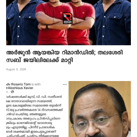
അർജുൻ ആയങ്കിയ റിമാൻഡിൽ; തലശേരി
സബ് ജയിലിലേക്ക് മാറ്റി
August 9, 2026