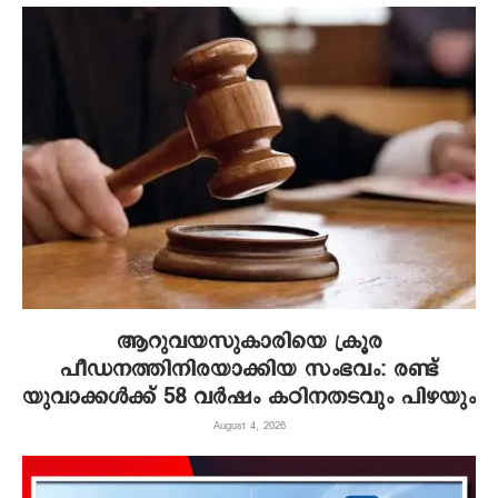
ആറുവയസുകാരിയെ ക്രൂര
പീഡനത്തിനിരയാക്കിയ സംഭവം: രണ്ട്
യുവാക്കൾക്ക് 58 വർഷം കഠിനതടവും പിഴയും
August 4, 2026