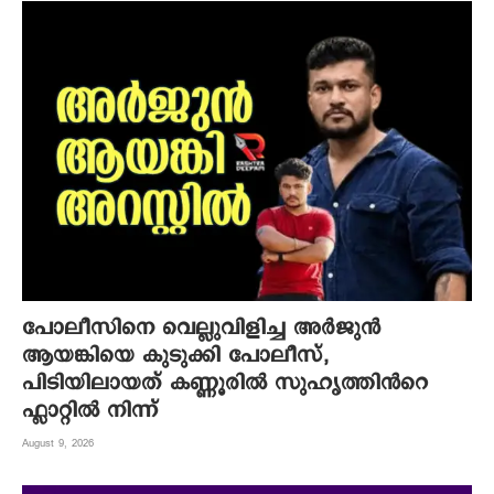
പോലീസിനെ വെല്ലുവിളിച്ച അർജുൻ
ആയങ്കിയെ കുടുക്കി പോലീസ്,
പിടിയിലായത് കണ്ണൂരിൽ സുഹൃത്തിൻറെ
ഫ്ലാറ്റിൽ നിന്ന്
August 9, 2026