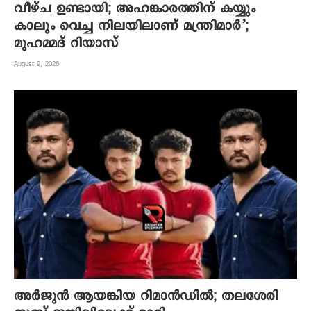
വീഴ്ച ഉണ്ടായി; അഹങ്കാരത്തിന് കയ്യും
കാലും വെച്ച നിലയിലാണ് മന്ത്രിമാർ’;
മുഹമ്മദ് റിയാസ്
August 9, 2026
അർജുൻ ആയങ്കിയ റിമാൻഡിൽ; തലശേരി