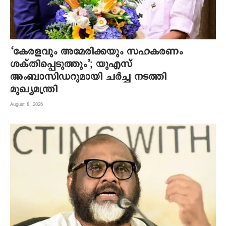
‘കേരളവും അമേരിക്കയും സഹകരണം
ശക്തിപ്പെടുത്തും’; യുഎസ്
അംബാസിഡറുമായി ചർച്ച നടത്തി
മുഖ്യമന്ത്രി
August 8, 2026