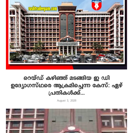
റെയ്ഡ് കഴിഞ്ഞ് മടങ്ങിയ ഇ ഡി
ഉദ്യോഗസ്ഥരെ ആക്രമിച്ചെന്ന കേസ്: ഏഴ്
പ്രതികള്‍ക്ക്...
August 3, 2026