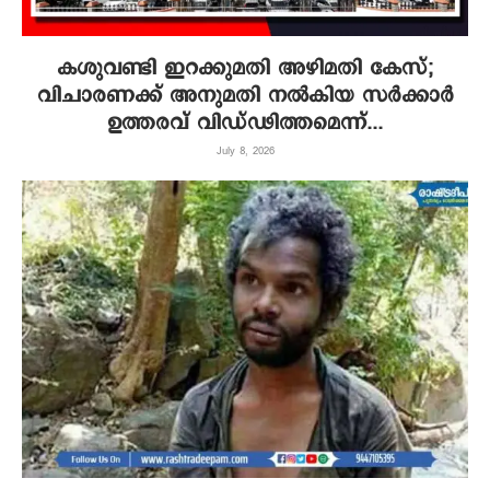
കശുവണ്ടി ഇറക്കുമതി അഴിമതി കേസ്;
വിചാരണക്ക് അനുമതി നൽകിയ സ‍ർക്കാ‍‍ർ
ഉത്തരവ് വിഡ്ഢിത്തമെന്ന്...
July 8, 2026