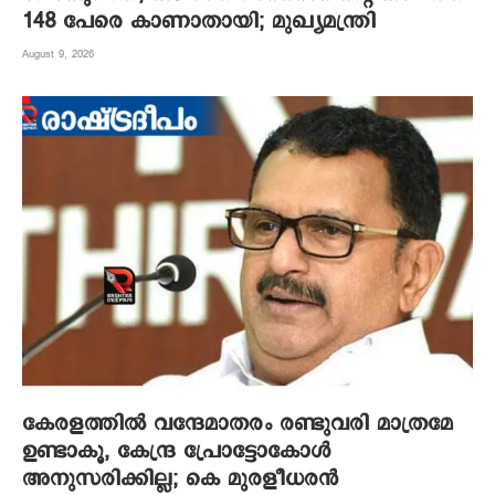
148 പേരെ കാണാതായി; മുഖ്യമന്ത്രി
August 9, 2026
കേരളത്തിൽ വന്ദേമാതരം രണ്ടുവരി മാത്രമേ
ഉണ്ടാകൂ, കേന്ദ്ര പ്രോട്ടോകോൾ
അനുസരിക്കില്ല; കെ മുരളീധരൻ