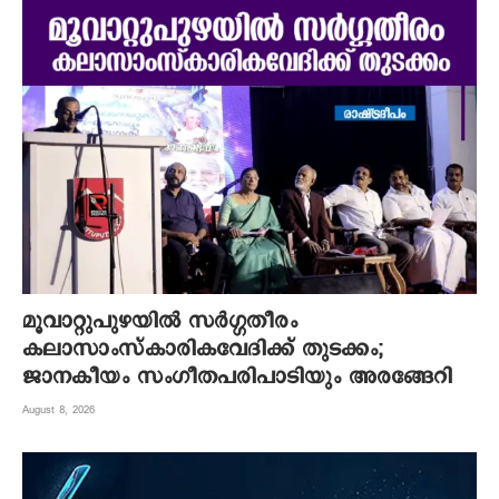
മൂവാറ്റുപുഴയില്‍ സര്‍ഗ്ഗതീരം
കലാസാംസ്‌കാരികവേദിക്ക് തുടക്കം;
ജാനകീയം സംഗീതപരിപാടിയും അരങ്ങേറി
August 8, 2026