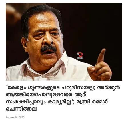
‘കേരളം ഗുണ്ടകളുടെ പറുദീസയല്ല; അർജുൻ
ആയങ്കിയെപോലുള്ളവരെ ആര്
സംരക്ഷിച്ചാലും കാര്യമില്ല’; മന്ത്രി രമേശ്
ചെന്നിത്തല
August 9, 2026