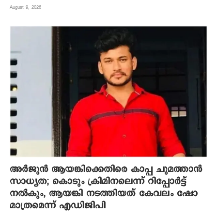
August 9, 2026
അർജുൻ ആയങ്കിക്കെതിരെ കാപ്പ ചുമത്താൻ
സാധ്യത; കൊടും ക്രിമിനലെന്ന് റിപ്പോർട്ട്
നൽകും, ആയങ്കി നടത്തിയത് കേവലം ഷോ
മാത്രമെന്ന് എഡിജിപി