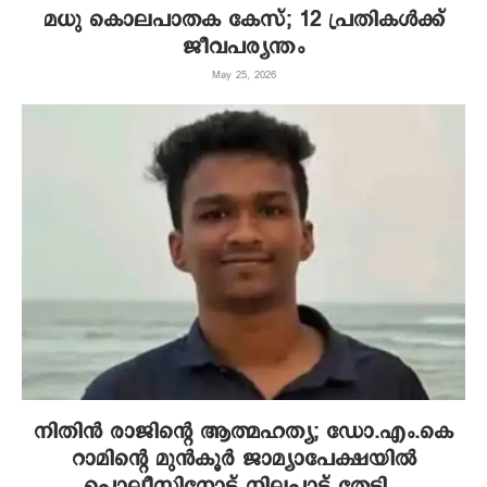
മധു കൊലപാതക കേസ്; 12 പ്രതികൾക്ക്
ജീവപര്യന്തം
May 25, 2026
നിതിൻ രാജിന്റെ ആത്മഹത്യ; ഡോ.എം.കെ
റാമിന്റെ മുൻകൂർ ജാമ്യാപേക്ഷയിൽ
പൊലീസിനോട് നിലപാട് തേടി...