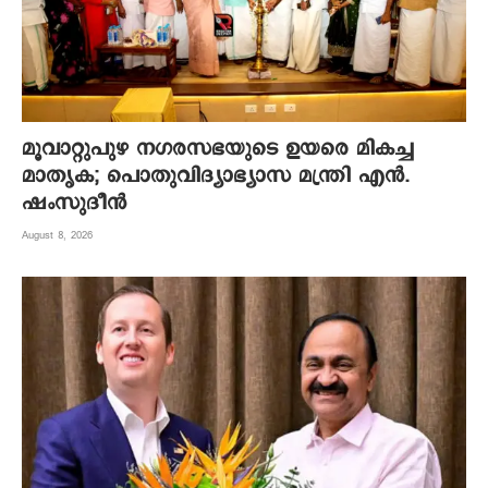
മൂവാറ്റുപുഴ നഗരസഭയുടെ ഉയരെ മികച്ച
മാതൃക; പൊതുവിദ്യാഭ്യാസ മന്ത്രി എന്‍.
ഷംസുദീന്‍
August 8, 2026