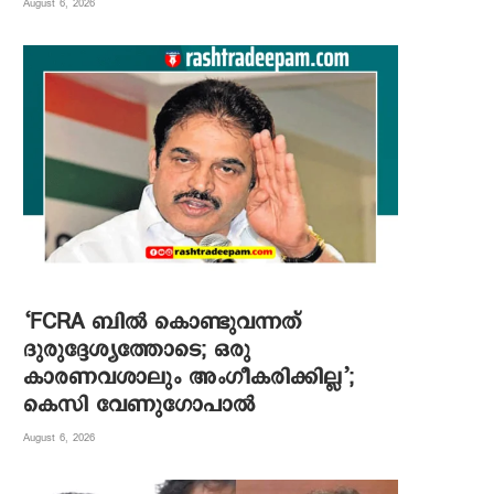
August 6, 2026
‘FCRA ബിൽ കൊണ്ടുവന്നത്
ദുരുദ്ദേശ്യത്തോടെ; ഒരു
കാരണവശാലും അം​ഗീകരിക്കില്ല’;
കെസി വേണു​ഗോപാൽ
August 6, 2026