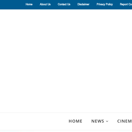
Home
About Us
Contact Us
Disclaimer
Privacy Policy
Report Co
HOME
NEWS
CINEM