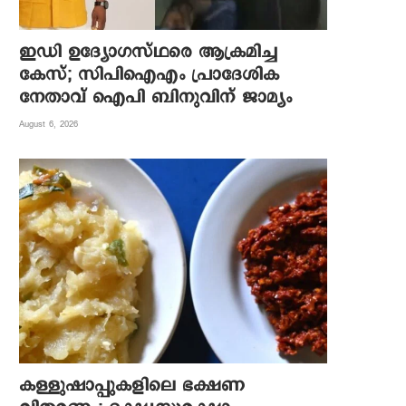
ഇഡി ഉദ്യോഗസ്ഥരെ ആക്രമിച്ച
കേസ്; സിപിഐഎം പ്രാദേശിക
നേതാവ് ഐപി ബിനുവിന് ജാമ്യം
August 6, 2026
കള്ളുഷാപ്പുകളിലെ ഭക്ഷണ