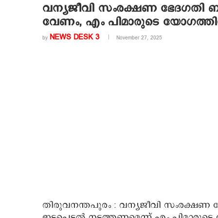
വന്യജീവി സംരക്ഷണ ഭേദഗതി ബില
വേണം, എം പിമാരുടെ യോഗത്തില്‍ 
NEWS DESK 3
by
November 27, 2025
തിരുവനന്തപുരം : വന്യജീവി സംരക്ഷണ ഭേ
ഇടപെടല്‍ നടത്തണമെന്ന് എം പിമാരുടെ യ