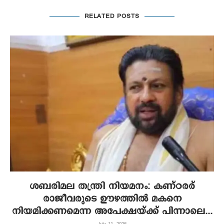
RELATED POSTS
ശബരിമല തന്ത്രി നിയമനം: കണ്ഠരര്
രാജീവരുടെ ഊഴത്തില്‍ മകനെ
നിയമിക്കണമെന്ന അപേക്ഷയ്ക്ക് പിന്നാലെ...