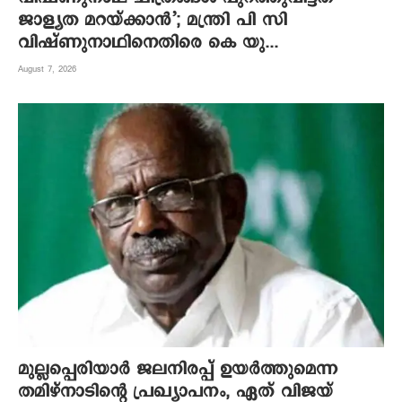
ജാള്യത മറയ്ക്കാൻ’; മന്ത്രി പി സി
വിഷ്ണുനാഥിനെതിരെ കെ യു...
August 7, 2026
മുല്ലപ്പെരിയാർ ജലനിരപ്പ് ഉയർത്തുമെന്ന
തമിഴ്നാടിന്റെ പ്രഖ്യാപനം, ഏത് വിജയ്