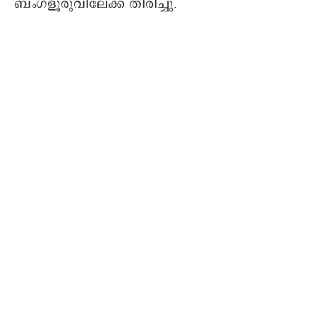
ബംഗളൂരുവിലേക്ക് തിരിച്ചു.