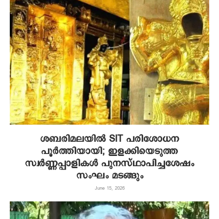
ശബരിമലയിൽ SIT പരിശോധന
പൂർത്തിയായി; ഇളക്കിയെടുത്ത
സ്വർണ്ണപ്പാളികൾ പുനസ്ഥാപിച്ചശേഷം
സംഘം മടങ്ങും
June 15, 2026