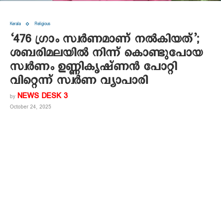
Kerala
Religious
‘476 ഗ്രാം സ്വർണമാണ് നൽകിയത്’;
ശബരിമലയിൽ നിന്ന് കൊണ്ടുപോയ
സ്വർണം ഉണ്ണികൃഷ്ണൻ പോറ്റി
വിറ്റെന്ന് സ്വർണ വ്യാപാരി
NEWS DESK 3
by
October 24, 2025