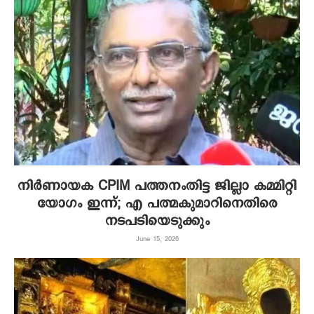
നിർണായക CPIM പത്തനംതിട്ട ജില്ലാ കമ്മിറ്റി
യോഗം ഇന്ന്; എ പത്മകുമാറിനെതിരെ
നടപടിയെടുക്കും
June 15, 2026