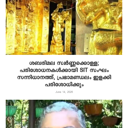
ശബരിമല സ്വർണ്ണക്കൊള്ള;
പരിശോധനകൾക്കായി SIT സംഘം
സന്നിധാനത്ത്, പ്രഭാമണ്ഡലം ഇളക്കി
പരിശോധിക്കും
June 14, 2026