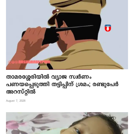
താമരശ്ശേരിയിൽ വ്യാജ സ്വർണം
പണയപ്പെടുത്തി തട്ടിപ്പിന് ശ്രമം; രണ്ടുപേർ
അറസ്റ്റിൽ
August 7, 2026