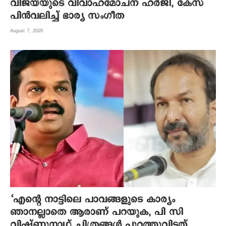
വിജയ്‌യുടെ വിവാഹമോചന ഹർജി, കേസ്
പിൻവലിച്ച് ഭാര്യ സംഗീത
August 7, 2026
‘എന്റെ നാട്ടിലെ പാവങ്ങളുടെ കാര്യം
ഞാനല്ലാതെ ആരാണ് പറയുക, പി സി
വിഷ്‌ണുനാഥ് ചിത്രങ്ങൾ പുറത്തുവിട്ടത്