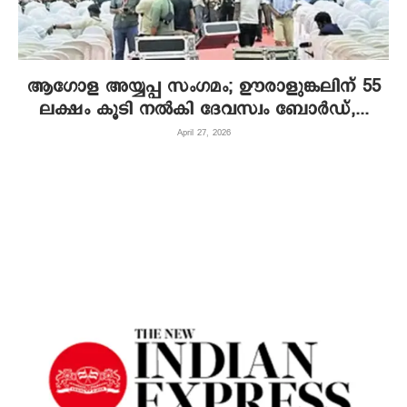
ആഗോള അയ്യപ്പ സംഗമം; ഊരാളുങ്കലിന് 55
ലക്ഷം കൂടി നൽകി ദേവസ്വം ബോർഡ്,...
April 27, 2026