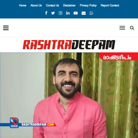
Home
About Us
Contact Us
Disclaimer
Privacy Policy
Report Content