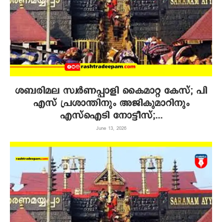
ശബരിമല സ്വര്‍ണപ്പാളി കൈമാറ്റ കേസ്; പി
എസ് പ്രശാന്തിനും അജികുമാറിനും
എസ്‌ഐടി നോട്ടീസ്;...
June 13, 2026