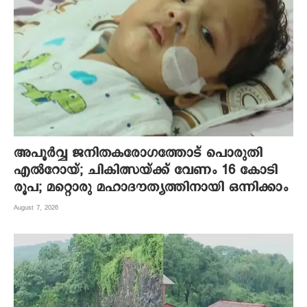
അപൂര്‍വ്വ ജനിതകരോഗത്തോട് പൊരുതി
എല്‍റോയ്; ചികിത്സയ്ക്ക് വേണം 16 കോടി
രൂപ; മറ്റൊരു മഹാദൗത്യത്തിനായി ഒന്നിക്കാം
August 7, 2026