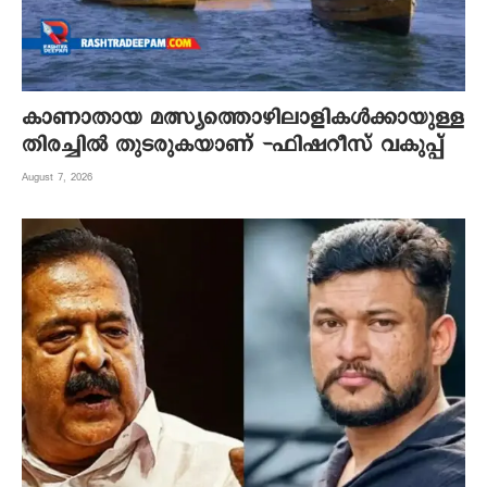
കാണാതായ മത്സ്യത്തൊഴിലാളികൾക്കായുള്ള
തിരച്ചിൽ തുടരുകയാണ് -ഫിഷറീസ് വകുപ്പ്
August 7, 2026