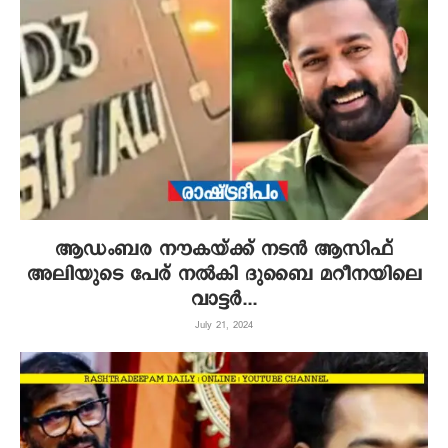
ആഡംബര നൗകയ്ക്ക് നടന്‍ ആസിഫ്
അലിയുടെ പേര് നല്‍കി ദുബൈ മറീനയിലെ
വാട്ടര്‍...
July 21, 2024