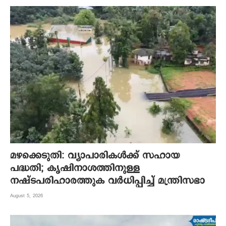
മഴക്കെടുതി: വ്യാപാരികൾക്ക് സഹായ
പദ്ധതി; കൃഷിനാശത്തിനുള്ള
നഷ്ടപരിഹാരത്തുക വർ‌ധിപ്പിച്ച് മന്ത്രിസഭാ
August 5, 2026