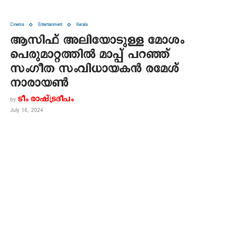
Cinema
Entertainment
Kerala
ആസിഫ് അലിയോടുള്ള മോശം
പെരുമാറ്റത്തിൽ മാപ്പ് പറഞ്ഞ്
സംഗീത സംവിധായകൻ രമേശ്
നാരായൺ
ടീം രാഷ്ട്രദീപം
by
July 16, 2024