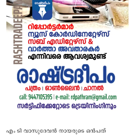
എം ടി വാസുദേവൻ നായരുടെ ഒൻപത്