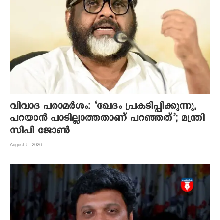
വിവാദ പരാമർശം: ‘ഖേദം പ്രകടിപ്പിക്കുന്നു,
പറയാൻ പാടില്ലാത്തതാണ് പറഞ്ഞത്’; മന്ത്രി
സിപി ജോൺ
August 5, 2026