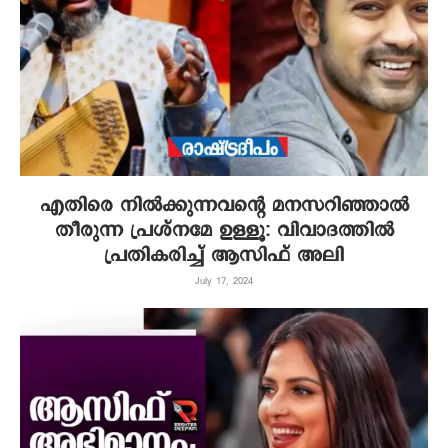
എതിരെ നില്‍ക്കുന്നവന്‍റെ മനസറിഞ്ഞാല്‍
തീരുന്ന പ്രശ്നമേ ഉള്ളൂ: വിവാദത്തില്‍
പ്രതികരിച്ച് ആസിഫ് അലി
July 17, 2024