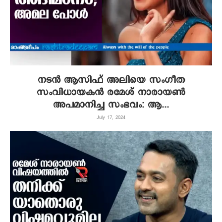
നടന്‍ ആസിഫ് അലിയെ സംഗീത
സംവിധായകന്‍ രമേശ് നാരായണ്‍
അപമാനിച്ച സംഭവം: ആ...
July 17, 2024