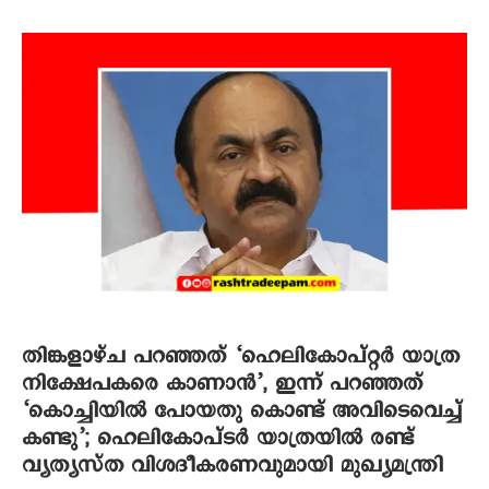
തിങ്കളാഴ്ച പറഞ്ഞത് ‘ഹെലികോപ്റ്റർ യാത്ര
നിക്ഷേപകരെ കാണാൻ’, ഇന്ന് പറഞ്ഞത്
‘കൊച്ചിയിൽ പോയതു കൊണ്ട് അവിടെവെച്ച്
കണ്ടു’; ഹെലികോപ്ടർ യാത്രയിൽ രണ്ട്
വ്യത്യസ്ത വിശദീകരണവുമായി മുഖ്യമന്ത്രി