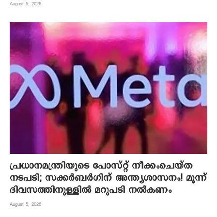
August 5, 2026
പ്രധാനമന്ത്രിയുടെ പോസ്റ്റ് നീക്കംചെയ്ത
നടപടി; സക്കർബർഗിന് അന്ത്യശാസനം! മൂന്ന്
ദിവസത്തിനുള്ളില്‍ മറുപടി നല്‍കണം
August 5, 2026