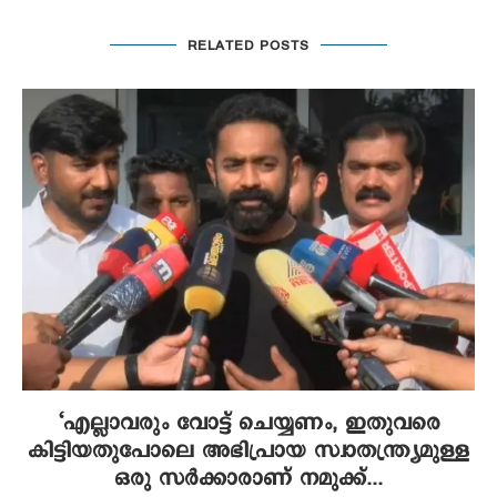
RELATED POSTS
‘എല്ലാവരും വോട്ട് ചെയ്യണം, ഇതുവരെ
കിട്ടിയതുപോലെ അഭിപ്രായ സ്വാതന്ത്ര്യമുള്ള
ഒരു സർക്കാരാണ് നമുക്ക്...