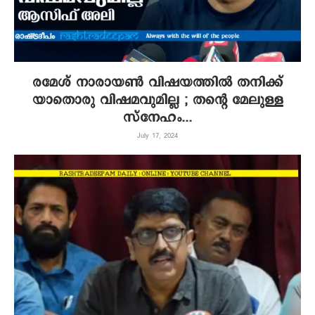
രമേശ് നാരായണ്‍ വിഷയത്തില്‍ തനിക്ക്
യാതൊരു വിഷമവുമില്ല ; തന്റെ മേലുള്ള
സ്‌നേഹം...
July 17, 2024