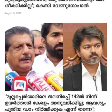
ഗീകരിക്കില്ല’; കെസി വേണു​ഗോപാൽ
August 6, 2026
‘മുല്ലപ്പെരിയാറിലെ ജലനിരപ്പ് 142ല്‍ നിന്ന്
ഉയര്‍ത്താന്‍ കേരളം അനുവദിക്കില്ല; ആവശ്യം
പുതിയ ഡാം നിര്‍മ്മിക്കുക എന്ന് തന്നെ’;