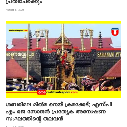
പ്രതിചേര്‍ക്കും
August 6, 2026
ശബരിമല മില്‍മ നെയ് ക്രമക്കേട്; എസ്പി
എം ജെ സോജന്‍ പ്രത്യേക അന്വേഷണ
സംഘത്തിന്റെ തലവന്‍