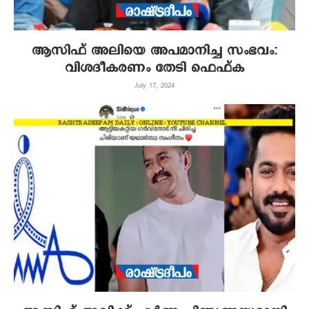
ആസിഫ് അലിയെ അപമാനിച്ച സംഭവം:
വിശദീകരണം തേടി ഫെഫ്ക
July 17, 2024