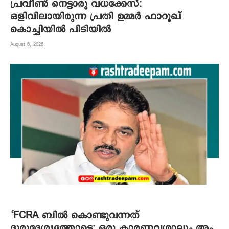
പ്രവീൺ നെട്ടാരൂ വധക്കേസ്:
ഒളിവിലായിരുന്ന പ്രതി ഉമ്മർ ഫാറൂഖ്
കൊച്ചിയിൽ പിടിയിൽ
August 6, 2026
‘FCRA ബിൽ കൊണ്ടുവന്നത്
ദുരുദ്ദേശ്യത്തോടെ; ഒരു കാരണവശാലും അം​