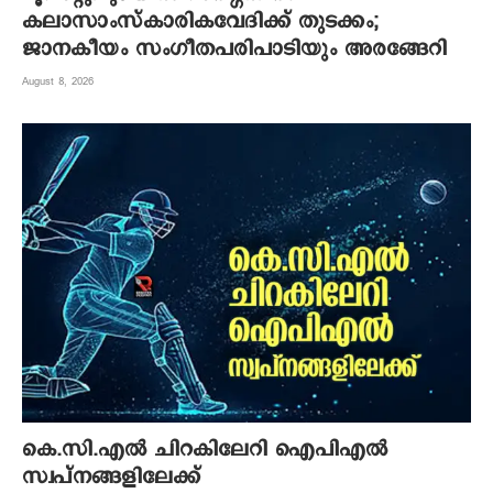
കലാസാംസ്‌കാരികവേദിക്ക് തുടക്കം;
ജാനകീയം സംഗീതപരിപാടിയും അരങ്ങേറി
August 8, 2026
കെ.സി.എല്‍ ചിറകിലേറി ഐപിഎല്‍
സ്വപ്നങ്ങളിലേക്ക്