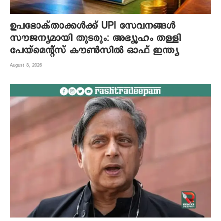
ഉപഭോക്താക്കൾക്ക് UPI സേവനങ്ങൾ
സൗജന്യമായി തുടരും: അഭ്യൂഹം തള്ളി
പേയ്‌മെന്റ്സ് കൗൺസിൽ ഓഫ് ഇന്ത്യ
August 8, 2026