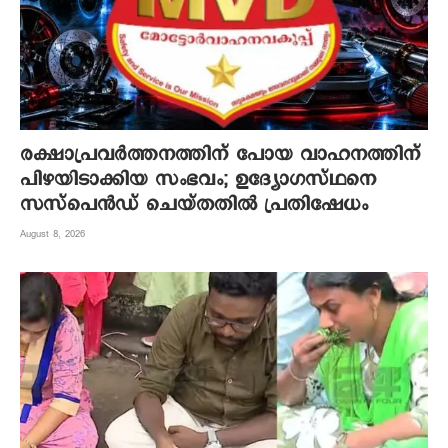
രക്ഷാപ്രവർത്തനത്തിന് പോയ വാഹനത്തിന്
പിഴയിടാക്കിയ സംഭവം; ഉദ്യോഗസ്ഥനെ
സസ്പെൻഡ് ചെയ്തതിൽ പ്രതിഷേധം
August 8, 2026