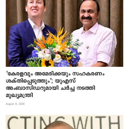
‘കേരളവും അമേരിക്കയും സഹകരണം
ശക്തിപ്പെടുത്തും’; യുഎസ്
അംബാസിഡറുമായി ചർച്ച നടത്തി
മുഖ്യമന്ത്രി
August 8, 2026