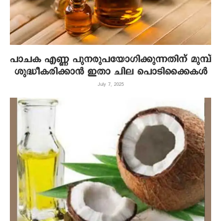
പാചക എണ്ണ പുനരുപയോഗിക്കുന്നതിന് മുമ്പ്
ശുദ്ധീകരിക്കാൻ ഇതാ ചില പൊടിക്കൈകൾ
July 7, 2025