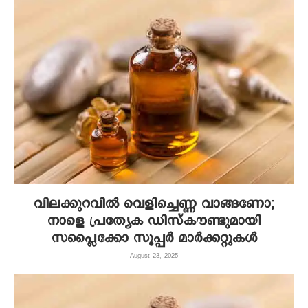
വിലക്കുറവിൽ വെളിച്ചെണ്ണ വാങ്ങണോ;
നാളെ പ്രത്യേക ഡിസ്കൗണ്ടുമായി
സപ്ലൈക്കോ സൂപ്പർ മാർക്കറ്റുകൾ
August 23, 2025