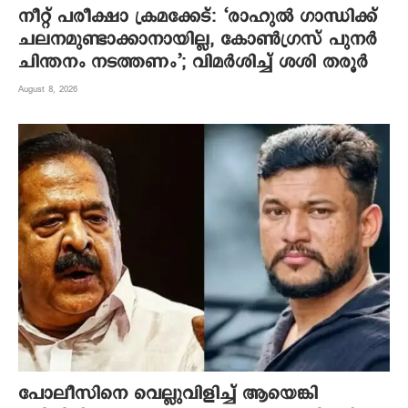
നീറ്റ് പരീക്ഷാ ക്രമക്കേട്: ‘രാഹുൽ ഗാന്ധിക്ക്
ചലനമുണ്ടാക്കാനായില്ല, കോൺഗ്രസ് പുനർ
ചിന്തനം നടത്തണം’; വിമർശിച്ച് ശശി തരൂർ
August 8, 2026
പോലീസിനെ വെല്ലുവിളിച്ച് ആയെങ്കി