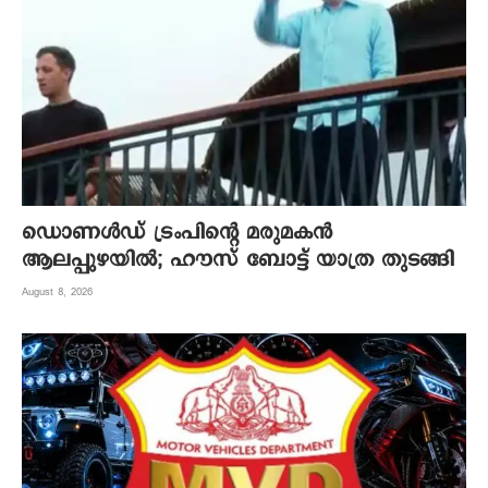
ഡൊണൾഡ് ട്രംപിന്റെ മരുമകന്‍
ആലപ്പുഴയില്‍; ഹൗസ് ബോട്ട് യാത്ര തുടങ്ങി
August 8, 2026