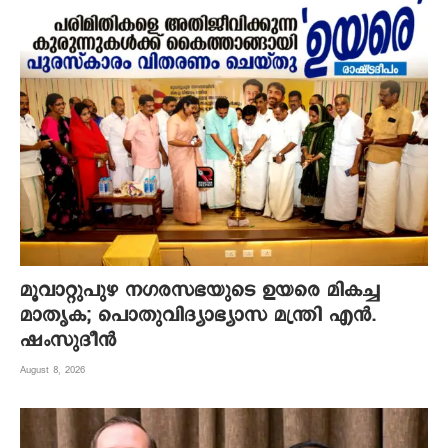
മൂവാറ്റുപുഴ നഗരസഭയുടെ ഉയരെ മികച്ച
മാതൃക; പൊതുവിദ്യാഭ്യാസ മന്ത്രി എന്‍.
ഷംസുദീന്‍
August 8, 2026