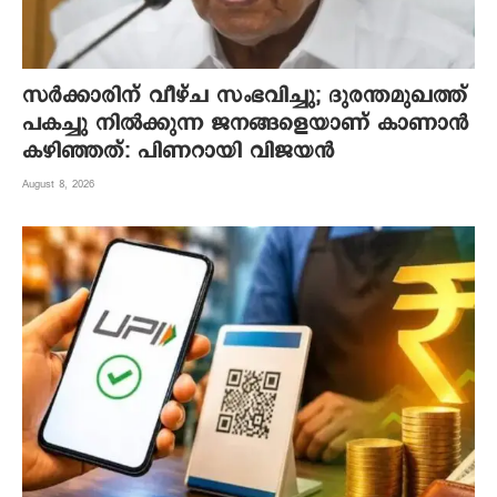
സർക്കാരിന് വീഴ്ച സംഭവിച്ചു; ദുരന്തമുഖത്ത്
പകച്ചു നിൽക്കുന്ന ജനങ്ങളെയാണ് കാണാൻ
കഴിഞ്ഞത്: പിണറായി വിജയൻ
August 8, 2026