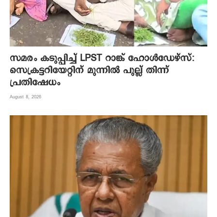
സമരം കടുപ്പിച്ച് LPST റാങ്ക് ഹോൾഡേഴ്സ്:
സെക്രട്ടറിയേറ്റിന് മുന്നിൽ പുല്ല് തിന്ന്
പ്രതിഷേധം
August 8, 2026