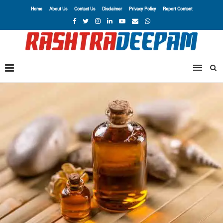
Home
About Us
Contact Us
Disclaimer
Privacy Policy
Report Content