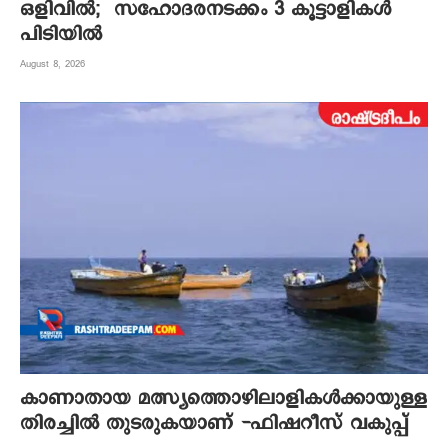
ഒളിവിൽ; സഹോദരനടക്കം 3 കൂട്ടാളികൾ
പിടിയിൽ
August 8, 2026
കാണാതായ മത്സ്യത്തൊഴിലാളികൾക്കായുള്ള
തിരച്ചിൽ തുടരുകയാണ് -ഫിഷറീസ് വകുപ്പ്