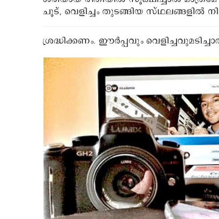
ചൂട്, വെളിച്ചം തുടങ്ങിയ സ്ഥലങ്ങളിൽ നിന
ശ്രദ്ധിക്കണം. ഈർപ്പവും വെളിച്ചവുമടിച്ചാ