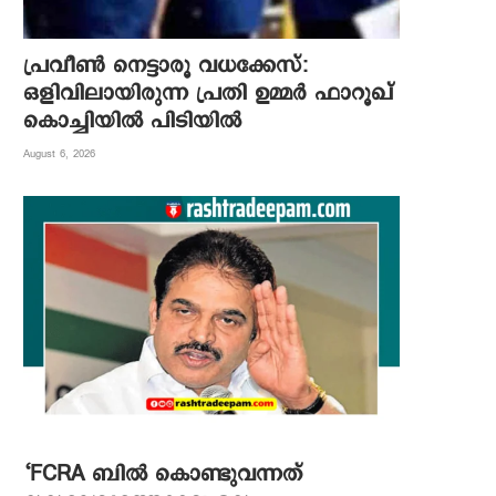
പ്രവീൺ നെട്ടാരൂ വധക്കേസ്:
ഒളിവിലായിരുന്ന പ്രതി ഉമ്മർ ഫാറൂഖ്
കൊച്ചിയിൽ പിടിയിൽ
August 6, 2026
‘FCRA ബിൽ കൊണ്ടുവന്നത്