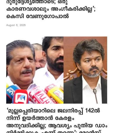
ദുരുദ്ദേശ്യത്തോടെ; ഒരു
കാരണവശാലും അം​ഗീകരിക്കില്ല’;
കെസി വേണു​ഗോപാൽ
August 6, 2026
‘മുല്ലപ്പെരിയാറിലെ ജലനിരപ്പ് 142ല്‍
നിന്ന് ഉയര്‍ത്താന്‍ കേരളം
അനുവദിക്കില്ല; ആവശ്യം പുതിയ ഡാം