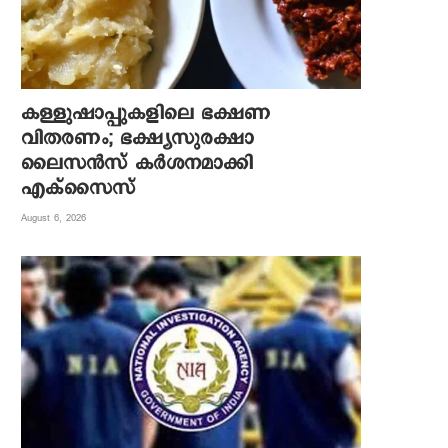
കള്ളുഷാപ്പുകളിലെ ഭക്ഷണ
വിതരണം; ഭക്ഷ്യസുരക്ഷാ
ലൈസന്‍സ് കര്‍ശനമാക്കി
എക്‌സൈസ്
August 6, 2026