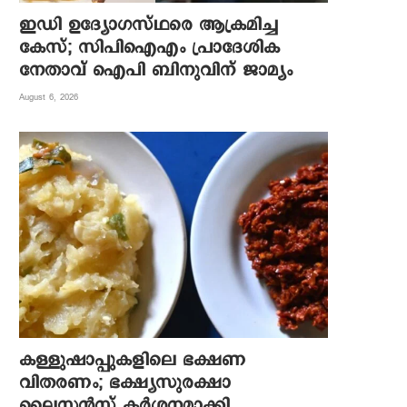
ഇഡി ഉദ്യോഗസ്ഥരെ ആക്രമിച്ച
കേസ്; സിപിഐഎം പ്രാദേശിക
നേതാവ് ഐപി ബിനുവിന് ജാമ്യം
August 6, 2026
കള്ളുഷാപ്പുകളിലെ ഭക്ഷണ
വിതരണം; ഭക്ഷ്യസുരക്ഷാ
ലൈസന്‍സ് കര്‍ശനമാക്കി