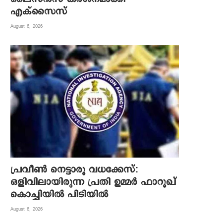
എക്‌സൈസ്
August 6, 2026
പ്രവീൺ നെട്ടാരൂ വധക്കേസ്:
ഒളിവിലായിരുന്ന പ്രതി ഉമ്മർ ഫാറൂഖ്
കൊച്ചിയിൽ പിടിയിൽ
August 6, 2026