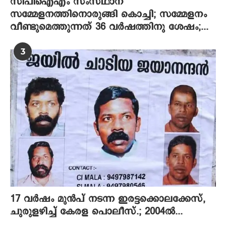
സിപിഐഎം സംസ്ഥാന
സമ്മേളനത്തിനൊരുങ്ങി കൊച്ചി; സമ്മേളനം
വീണ്ടുമെത്തുന്നത് 36 വര്‍ഷത്തിനു ശേഷം;...
3
17 വര്‍ഷം മുന്‍പ് നടന്ന ഇരട്ടക്കൊലക്കേസ്,
ചുരുളഴിച്ച് കേരള പൊലീസ്.; 2004ല്‍...