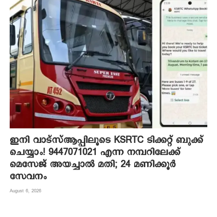
ഇനി വാട്‌സ്ആപ്പിലൂടെ KSRTC ടിക്കറ്റ് ബുക്ക്
ചെയ്യാം! 9447071021 എന്ന നമ്പറിലേക്ക്
മെസേജ് അയച്ചാൽ മതി; 24 മണിക്കൂർ
സേവനം
August 6, 2026