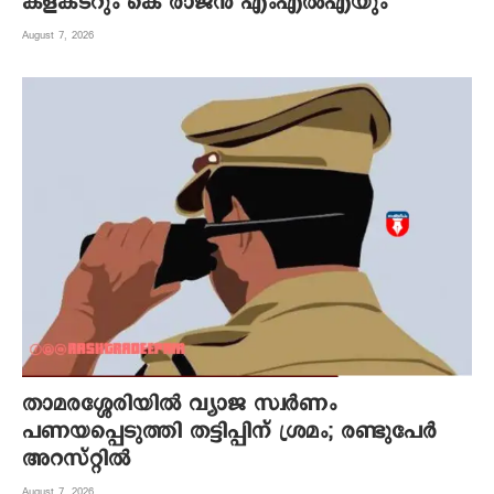
കളക്ടറും കെ രാജന്‍ എംഎല്‍എയും
August 7, 2026
താമരശ്ശേരിയിൽ വ്യാജ സ്വർണം
പണയപ്പെടുത്തി തട്ടിപ്പിന് ശ്രമം; രണ്ടുപേർ
അറസ്റ്റിൽ
August 7, 2026