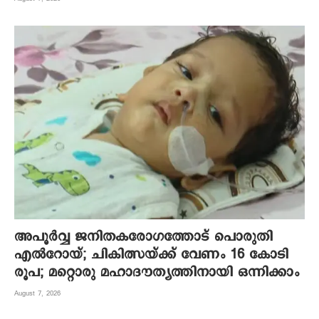
അപൂര്‍വ്വ ജനിതകരോഗത്തോട് പൊരുതി
എല്‍റോയ്; ചികിത്സയ്ക്ക് വേണം 16 കോടി
രൂപ; മറ്റൊരു മഹാദൗത്യത്തിനായി ഒന്നിക്കാം
August 7, 2026