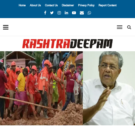
Home
About Us
Contact Us
Disclaimer
Privacy Policy
Report Content