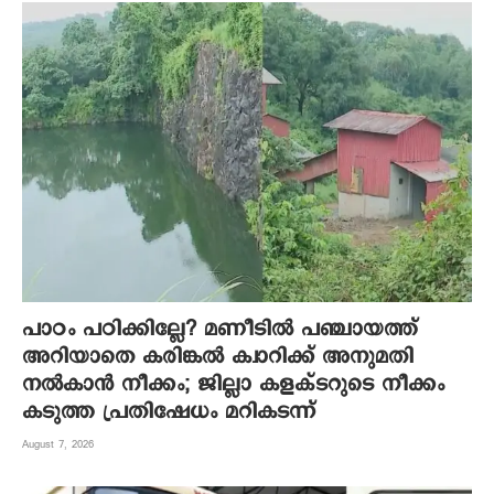
പാഠം പഠിക്കില്ലേ? മണീടില്‍ പഞ്ചായത്ത്
അറിയാതെ കരിങ്കല്‍ ക്വാറിക്ക് അനുമതി
നല്‍കാന്‍ നീക്കം; ജില്ലാ കളക്ടറുടെ നീക്കം
കടുത്ത പ്രതിഷേധം മറികടന്ന്
August 7, 2026