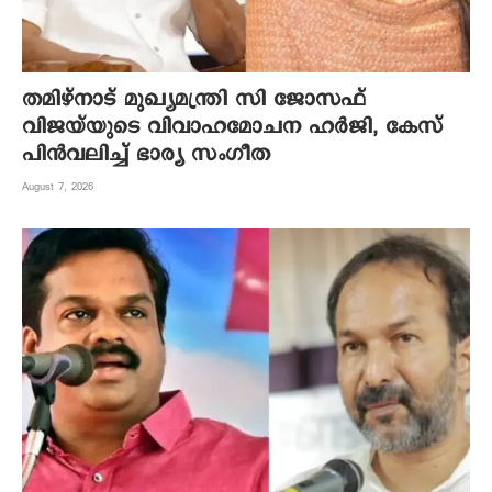
തമിഴ്നാട് മുഖ്യമന്ത്രി സി ജോസഫ്
വിജയ്‌യുടെ വിവാഹമോചന ഹർജി, കേസ്
പിൻവലിച്ച് ഭാര്യ സംഗീത
August 7, 2026