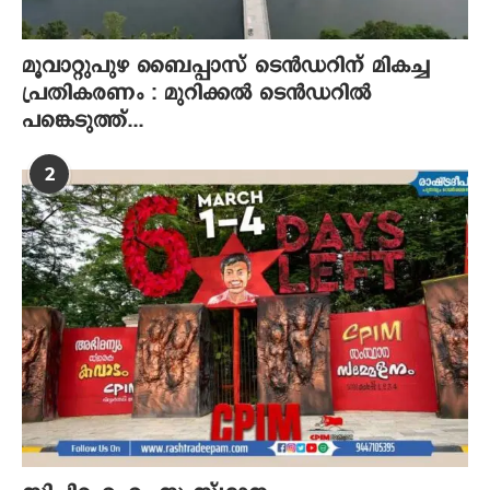
മൂവാറ്റുപുഴ ബൈപ്പാസ് ടെൻഡറിന് മികച്ച
പ്രതികരണം : മുറിക്കൽ ടെൻഡറിൽ
പങ്കെടുത്ത്...
2