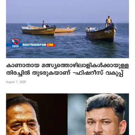
കാണാതായ മത്സ്യത്തൊഴിലാളികൾക്കായുള്ള
തിരച്ചിൽ തുടരുകയാണ് -ഫിഷറീസ് വകുപ്പ്
August 7, 2026