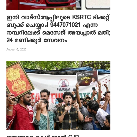
ഇനി വാട്‌സ്ആപ്പിലൂടെ KSRTC ടിക്കറ്റ്
ബുക്ക് ചെയ്യാം! 9447071021 എന്ന
നമ്പറിലേക്ക് മെസേജ് അയച്ചാൽ മതി;
24 മണിക്കൂർ സേവനം
August 6, 2026