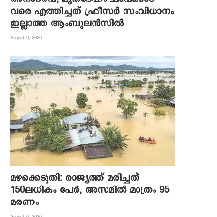
വരെ എത്തിച്ചത് ഫ്രീസര്‍ സംവിധാനം
ഇല്ലാത്ത ആംബുലന്‍സില്‍
August 6, 2026
മഴക്കെടുതി: രാജ്യത്ത് മരിച്ചത്
150ലധികം പേർ, അസമിൽ മാത്രം 95
മരണം
August 6, 2026