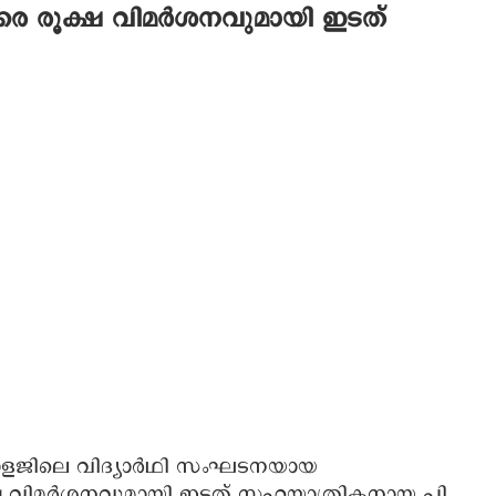
രെ രൂക്ഷ വിമർശനവുമായി ഇടത്
ോളജിലെ വിദ്യാർഥി സംഘടനയായ
്ഷ വിമർശനവുമായി ഇടത് സഹയാത്രികനായ പി.