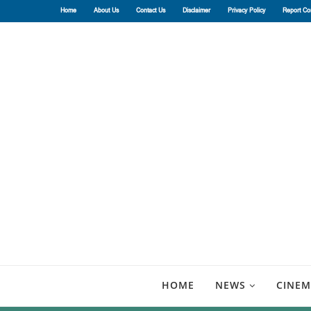
Home
About Us
Contact Us
Disclaimer
Privacy Policy
Report Co
HOME
NEWS
CINEM