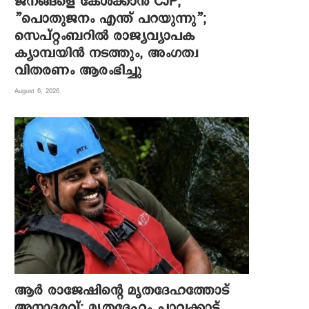
ജനങ്ങളെ കേൾക്കാൻ CJP,
”പൊതുജനം എന്ത് പറയുന്നു”;
സെപ്റ്റംബറിൽ രാജ്യവ്യാപക
ക്യാമ്പയിൻ നടത്തും, അംഗത്വ
വിതരണം ആരംഭിച്ചു
August 6, 2026
ആര്‍ രാജേഷിന്റെ മൃതദേഹത്തോട്
അനാദരവ്; മൃതദേഹം ചാവക്കാട്