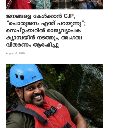
ജനങ്ങളെ കേൾക്കാൻ CJP,
”പൊതുജനം എന്ത് പറയുന്നു”;
സെപ്റ്റംബറിൽ രാജ്യവ്യാപക
ക്യാമ്പയിൻ നടത്തും, അംഗത്വ
വിതരണം ആരംഭിച്ചു
August 6, 2026