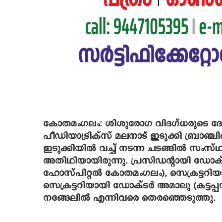
കോതമംഗലം: ശിശുരോഗ വിദഗ്ധരുടെ ദേ
പീഡിയാട്രിക്‌സ് മലനാട് ഇടുക്കി ബ്രാഞ
ഇടുക്കിയില്‍ വച്ച് നടന്ന ചടങ്ങില്‍ സം
അതിഥിയായിരുന്നു. പ്രസിഡന്റായി ഡോക്ട
ഹോസ്പിറ്റല്‍ കോതമംഗലം), സെക്രട്ടറി
സെക്രട്ടറിയായി ഡോക്ടര്‍ അമാലു (കട്ടപ്പന
നങ്ങേലില്‍ എന്നിവരെ തെരഞ്ഞെടുത്തു.