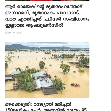
ആര്‍ രാജേഷിന്റെ മൃതദേഹത്തോട്
അനാദരവ്; മൃതദേഹം ചാവക്കാട്
വരെ എത്തിച്ചത് ഫ്രീസര്‍ സംവിധാനം
ഇല്ലാത്ത ആംബുലന്‍സില്‍
August 6, 2026
മഴക്കെടുതി: രാജ്യത്ത് മരിച്ചത്
150ലധികം പേർ, അസമിൽ മാത്രം 95