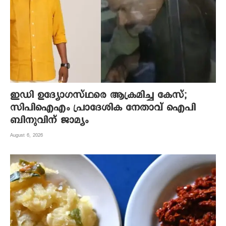
ഇഡി ഉദ്യോഗസ്ഥരെ ആക്രമിച്ച കേസ്;
സിപിഐഎം പ്രാദേശിക നേതാവ് ഐപി
ബിനുവിന് ജാമ്യം
August 6, 2026