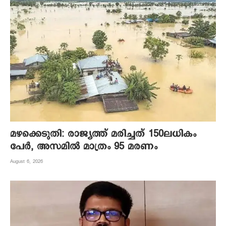
മഴക്കെടുതി: രാജ്യത്ത് മരിച്ചത് 150ലധികം
പേർ, അസമിൽ മാത്രം 95 മരണം
August 6, 2026