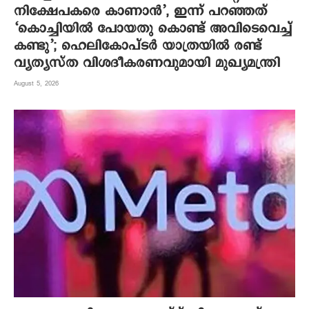
നിക്ഷേപകരെ കാണാൻ’, ഇന്ന് പറഞ്ഞത്
‘കൊച്ചിയിൽ പോയതു കൊണ്ട് അവിടെവെച്ച്
കണ്ടു’; ഹെലികോപ്ടർ യാത്രയിൽ രണ്ട്
വ്യത്യസ്ത വിശദീകരണവുമായി മുഖ്യമന്ത്രി
August 5, 2026