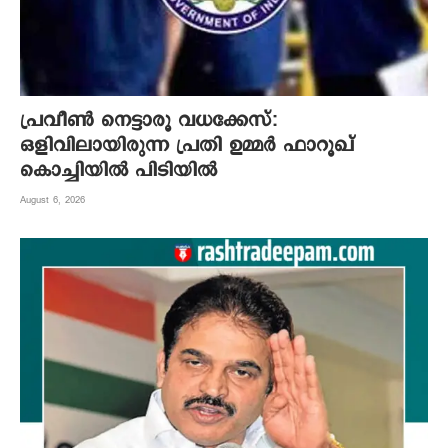
പ്രവീൺ നെട്ടാരൂ വധക്കേസ്:
ഒളിവിലായിരുന്ന പ്രതി ഉമ്മർ ഫാറൂഖ്
കൊച്ചിയിൽ പിടിയിൽ
August 6, 2026