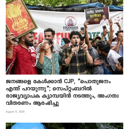
ജനങ്ങളെ കേൾക്കാൻ CJP, ”പൊതുജനം
എന്ത് പറയുന്നു”; സെപ്റ്റംബറിൽ
രാജ്യവ്യാപക ക്യാമ്പയിൻ നടത്തും, അംഗത്വ
വിതരണം ആരംഭിച്ചു
August 6, 2026