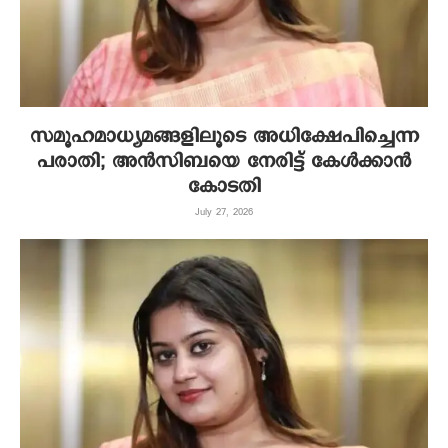
സമൂഹമാധ്യമങ്ങളിലൂടെ അധിക്ഷേപിച്ചെന്ന
പരാതി; അൻസിബയെ നേരിട്ട് കേൾക്കാൻ
കോടതി
July 27, 2026