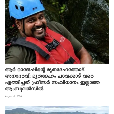
ആര്‍ രാജേഷിന്റെ മൃതദേഹത്തോട്
അനാദരവ്; മൃതദേഹം ചാവക്കാട് വരെ
എത്തിച്ചത് ഫ്രീസര്‍ സംവിധാനം ഇല്ലാത്ത
ആംബുലന്‍സില്‍
August 6, 2026