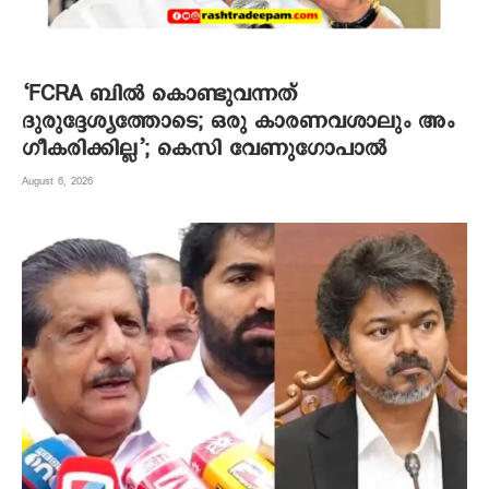
‘FCRA ബിൽ കൊണ്ടുവന്നത്
ദുരുദ്ദേശ്യത്തോടെ; ഒരു കാരണവശാലും അം​
ഗീകരിക്കില്ല’; കെസി വേണു​ഗോപാൽ
August 6, 2026