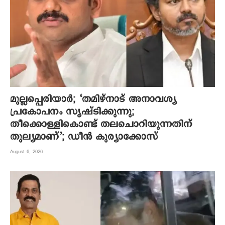
മുല്ലപ്പെരിയാര്‍; ‘തമിഴ്നാട് അനാവശ്യ
പ്രകോപനം സൃഷ്ടിക്കുന്നു;
തീക്കൊള്ളികൊണ്ട് തലചൊറിയുന്നതിന്
തുല്യമാണ്’; ഡീന്‍ കുര്യാക്കോസ്
August 6, 2026