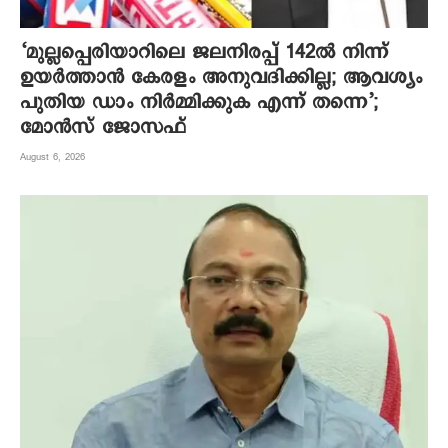
‘മുല്ലപ്പെരിയാറിലെ ജലനിരപ്പ് 142ല്‍ നിന്ന്
ഉയര്‍ത്താന്‍ കേരളം അനുവദിക്കില്ല; ആവശ്യം
പുതിയ ഡാം നിര്‍മ്മിക്കുക എന്ന് തന്നെ’;
മോന്‍സ് ജോസഫ്
August 6, 2026