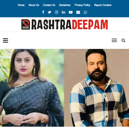
Home
About Us
Contact Us
Disclaimer
Privacy Policy
Report Content