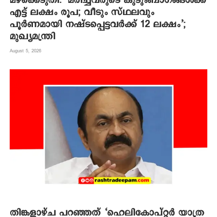
മഴക്കെടുതി: ‘മരിച്ചവരുടെ കുടുംബാഗങ്ങൾക്ക്
എട്ട് ലക്ഷം രൂപ; വീടും സ്ഥലവും
പൂർണമായി നഷ്ടപ്പെട്ടവർക്ക് 12 ലക്ഷം’;
മുഖ്യമന്ത്രി
August 5, 2026
തിങ്കളാഴ്ച പറഞ്ഞത് ‘ഹെലികോപ്റ്റർ യാത്ര