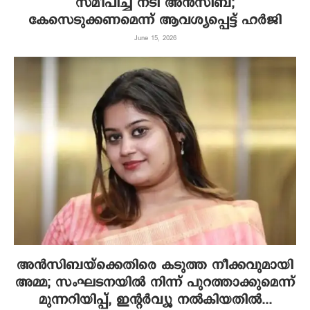
സമീപിച്ച് നടി അൻസിബ;
കേസെടുക്കണമെന്ന് ആവശ്യപ്പെട്ട് ഹർജി
June 15, 2026
അൻസിബയ്ക്കെതിരെ കടുത്ത നീക്കവുമായി
അമ്മ; സംഘടനയിൽ നിന്ന് പുറത്താക്കുമെന്ന്
മുന്നറിയിപ്പ്, ഇന്റർവ്യൂ നൽകിയതിൽ...