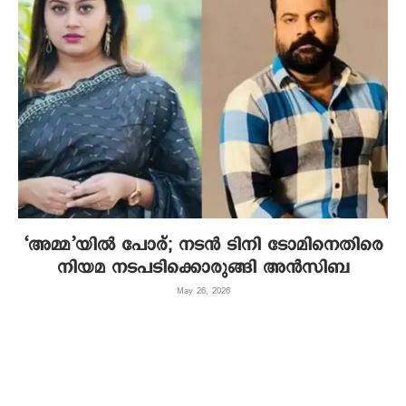
‘അമ്മ’യിൽ പോര്; നടൻ ടിനി ടോമിനെതിരെ
നിയമ നടപടിക്കൊരുങ്ങി അൻസിബ
May 26, 2026