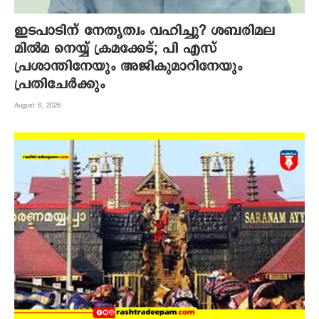
ഇടപാടിന് നേതൃത്വം വഹിച്ചു? ശബരിമല
മില്‍മ നെയ്യ് ക്രമക്കേട്; പി എസ്
പ്രശാന്തിനേയും അജികുമാറിനേയും
പ്രതിചേര്‍ക്കും
August 6, 2026