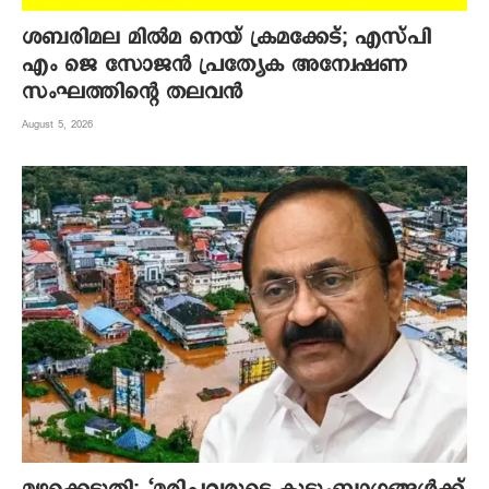
ശബരിമല മില്‍മ നെയ് ക്രമക്കേട്; എസ്പി
എം ജെ സോജന്‍ പ്രത്യേക അന്വേഷണ
സംഘത്തിന്റെ തലവന്‍
August 5, 2026