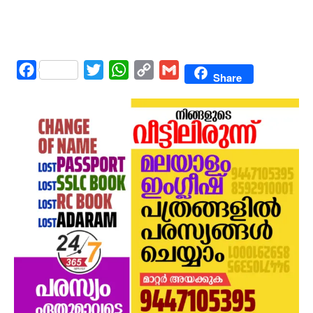
Facebook
Twitter
WhatsApp
Copy
Gmail
Share
Link