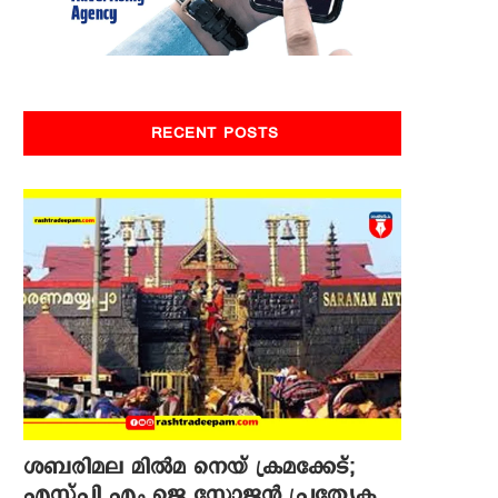
RECENT POSTS
ശബരിമല മില്‍മ നെയ് ക്രമക്കേട്;
എസ്പി എം ജെ സോജന്‍ പ്രത്യേക