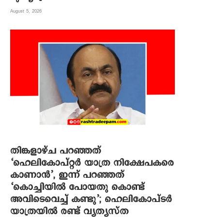
August 5, 2026
തിങ്കളാഴ്ച പറഞ്ഞത്
‘ഹെലികോപ്റ്റർ യാത്ര നിക്ഷേപകരെ
കാണാൻ’, ഇന്ന് പറഞ്ഞത്
‘കൊച്ചിയിൽ പോയതു കൊണ്ട്
അവിടെവെച്ച് കണ്ടു’; ഹെലികോപ്ടർ
യാത്രയിൽ രണ്ട് വ്യത്യസ്ത