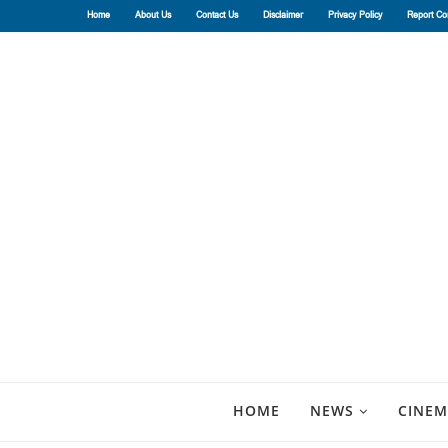
Home
About Us
Contact Us
Disclaimer
Privacy Policy
Report Co
HOME
NEWS
CINEM