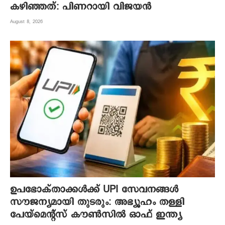
കഴിഞ്ഞത്: പിണറായി വിജയൻ
August 8, 2026
ഉപഭോക്താക്കൾക്ക് UPI സേവനങ്ങൾ
സൗജന്യമായി തുടരും: അഭ്യൂഹം തള്ളി
പേയ്‌മെന്റ്സ് കൗൺസിൽ ഓഫ് ഇന്ത്യ