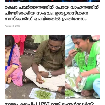
രക്ഷാപ്രവർത്തനത്തിന് പോയ വാഹനത്തിന്
പിഴയിടാക്കിയ സംഭവം; ഉദ്യോഗസ്ഥനെ
സസ്പെൻഡ് ചെയ്തതിൽ പ്രതിഷേധം
August 8, 2026
സമരം കടുപ്പിച്ച് LPST റാങ്ക് ഹോൾഡേഴ്സ്: