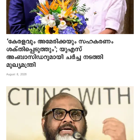
‘കേരളവും അമേരിക്കയും സഹകരണം
ശക്തിപ്പെടുത്തും’; യുഎസ്
അംബാസിഡറുമായി ചർച്ച നടത്തി
മുഖ്യമന്ത്രി
August 8, 2026