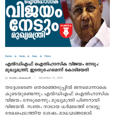
Election
Kerala
News
Politics
എല്‍ഡിഎഫ് ഐതിഹാസിക വിജയം നേടും:
മുഖ്യമന്ത്രി; ഇടതുരംഗമെന്ന് കോടിയേരി
by
സ്വന്തം ലേഖകൻ
December 14, 2020
തദ്ദേശഭരണ തെരഞ്ഞെടുപ്പില്‍ ജനമൊന്നാകെ
കൂടെയുണ്ടെന്നും എല്‍ഡിഎഫ് ഐതിഹാസിക
വിജയം നേടുമെന്നും മുഖ്യമന്ത്രി പിണറായി
വിജയന്‍. സ്വന്തം നാടായ ധര്‍മ്മടത്ത് വോട്ടു
രേഖപ്പെടുത്തിയ ശേഷം മാധ്യമങ്ങളോട്