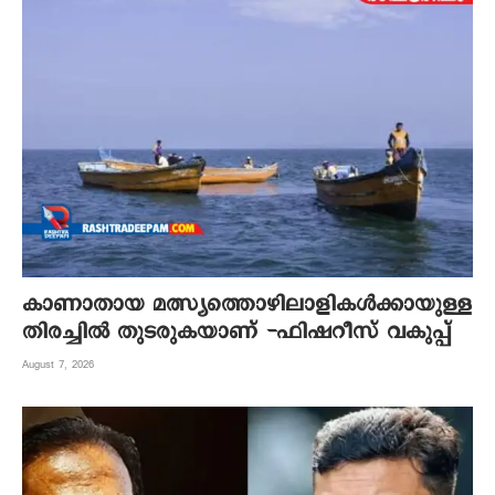
കാണാതായ മത്സ്യത്തൊഴിലാളികൾക്കായുള്ള
തിരച്ചിൽ തുടരുകയാണ് -ഫിഷറീസ് വകുപ്പ്
August 7, 2026