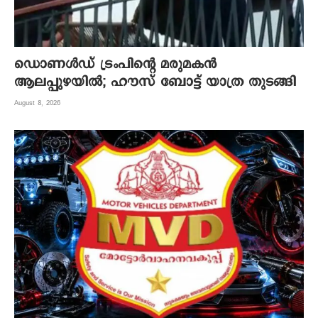
ഡൊണൾഡ് ട്രംപിന്റെ മരുമകന്‍
ആലപ്പുഴയില്‍; ഹൗസ് ബോട്ട് യാത്ര തുടങ്ങി
August 8, 2026