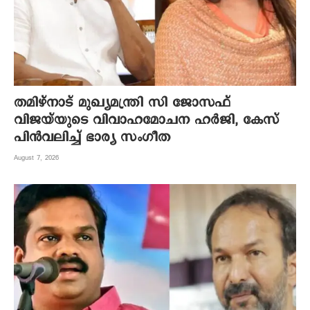
തമിഴ്നാട് മുഖ്യമന്ത്രി സി ജോസഫ്
വിജയ്‌യുടെ വിവാഹമോചന ഹർജി, കേസ്
പിൻവലിച്ച് ഭാര്യ സംഗീത
August 7, 2026