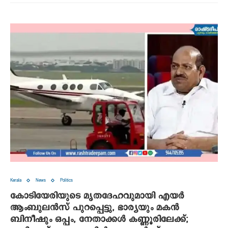
Kerala
News
Politics
കോടിയേരിയുടെ മൃതദേഹവുമായി എയര്‍
ആംബുലന്‍സ് പുറപ്പെട്ടു, ഭാര്യയും മകന്‍
ബിനീഷും ഒപ്പം, നേതാക്കള്‍ കണ്ണൂരിലേക്ക്;