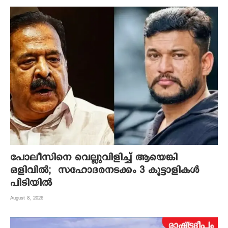
പോലീസിനെ വെല്ലുവിളിച്ച് ആയെങ്കി
ഒളിവിൽ; സഹോദരനടക്കം 3 കൂട്ടാളികൾ
പിടിയിൽ
August 8, 2026