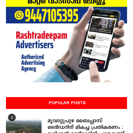
POPULAR POSTS
1
മൂവാറ്റുപുഴ ബൈപ്പാസ്
ടെൻഡറിന് മികച്ച പ്രതികരണം :