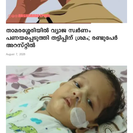
താമരശ്ശേരിയിൽ വ്യാജ സ്വർണം
പണയപ്പെടുത്തി തട്ടിപ്പിന് ശ്രമം; രണ്ടുപേർ
അറസ്റ്റിൽ
August 7, 2026