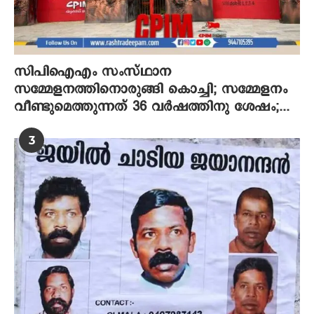
സിപിഐഎം സംസ്ഥാന
സമ്മേളനത്തിനൊരുങ്ങി കൊച്ചി; സമ്മേളനം
വീണ്ടുമെത്തുന്നത് 36 വര്‍ഷത്തിനു ശേഷം;...
3