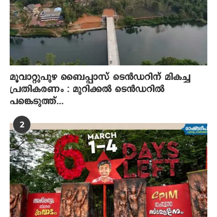
മൂവാറ്റുപുഴ ബൈപ്പാസ് ടെൻഡറിന് മികച്ച
പ്രതികരണം : മുറിക്കൽ ടെൻഡറിൽ
പങ്കെടുത്ത്...
2