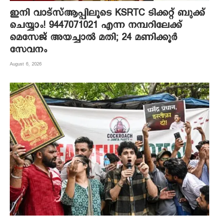
ഇനി വാട്‌സ്ആപ്പിലൂടെ KSRTC ടിക്കറ്റ് ബുക്ക്
ചെയ്യാം! 9447071021 എന്ന നമ്പറിലേക്ക്
മെസേജ് അയച്ചാൽ മതി; 24 മണിക്കൂർ
സേവനം
August 6, 2026