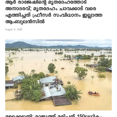
ആര്‍ രാജേഷിന്റെ മൃതദേഹത്തോട്
അനാദരവ്; മൃതദേഹം ചാവക്കാട് വരെ
എത്തിച്ചത് ഫ്രീസര്‍ സംവിധാനം ഇല്ലാത്ത
ആംബുലന്‍സില്‍
August 6, 2026
മഴക്കെടുതി: രാജ്യത്ത് മരിച്ചത് 150ലധികം