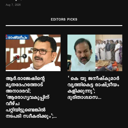
Aug 7, 2026
Aug 
EDITORS PICKS
ആര്‍.രാജേഷിന്റെ
‘ കെ യു ജനീഷ്‌കുമാര്‍
മൃതദേഹത്തോട്
വൃത്തികെട്ട രാഷ്ട്രീയം
അനാദരവ്;
കളിക്കുന്നു’;
‘ആരോഗ്യവകുപ്പിന്
ദുരിതാശ്വാസ...
വീഴ്ച
പറ്റിയിട്ടുണ്ടെങ്കില്‍
നടപടി സ്വീകരിക്കും’;...