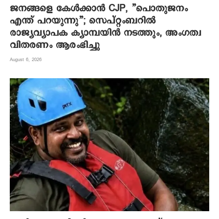
ജനങ്ങളെ കേൾക്കാൻ CJP, ”പൊതുജനം
എന്ത് പറയുന്നു”; സെപ്റ്റംബറിൽ
രാജ്യവ്യാപക ക്യാമ്പയിൻ നടത്തും, അംഗത്വ
വിതരണം ആരംഭിച്ചു
August 6, 2026