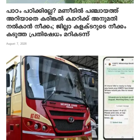
പാഠം പഠിക്കില്ലേ? മണീടില്‍ പഞ്ചായത്ത്
അറിയാതെ കരിങ്കല്‍ ക്വാറിക്ക് അനുമതി
നല്‍കാന്‍ നീക്കം; ജില്ലാ കളക്ടറുടെ നീക്കം
കടുത്ത പ്രതിഷേധം മറികടന്ന്
August 7, 2026