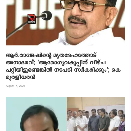
ആര്‍.രാജേഷിന്റെ മൃതദേഹത്തോട്
അനാദരവ്; ‘ആരോഗ്യവകുപ്പിന് വീഴ്ച
പറ്റിയിട്ടുണ്ടെങ്കില്‍ നടപടി സ്വീകരിക്കും’; കെ
മുരളീധരന്‍
August 7, 2026