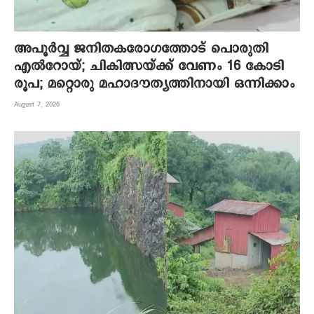
അപൂര്‍വ്വ ജനിതകരോഗത്തോട് പൊരുതി
എല്‍റോയ്; ചികിത്സയ്ക്ക് വേണം 16 കോടി
രൂപ; മറ്റൊരു മഹാദൗത്യത്തിനായി ഒന്നിക്കാം
August 7, 2026