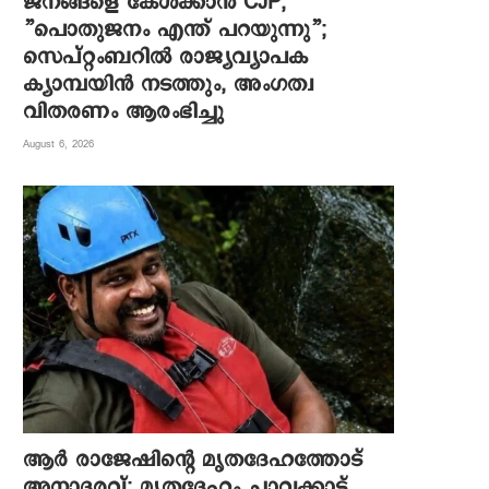
ജനങ്ങളെ കേൾക്കാൻ CJP,
”പൊതുജനം എന്ത് പറയുന്നു”;
സെപ്റ്റംബറിൽ രാജ്യവ്യാപക
ക്യാമ്പയിൻ നടത്തും, അംഗത്വ
വിതരണം ആരംഭിച്ചു
August 6, 2026
ആര്‍ രാജേഷിന്റെ മൃതദേഹത്തോട്
അനാദരവ്; മൃതദേഹം ചാവക്കാട്