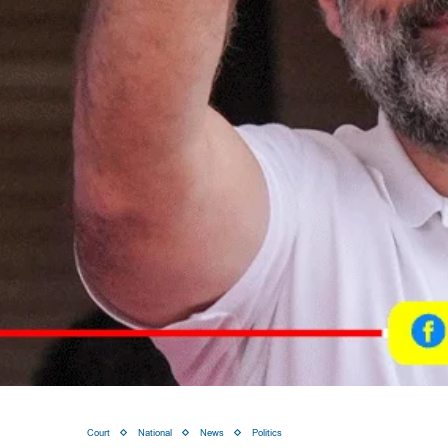
Court
National
News
Politics