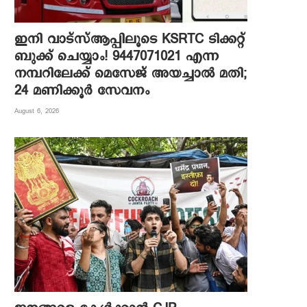
ഇനി വാട്‌സ്ആപ്പിലൂടെ KSRTC ടിക്കറ്റ്
ബുക്ക് ചെയ്യാം! 9447071021 എന്ന
നമ്പറിലേക്ക് മെസേജ് അയച്ചാൽ മതി;
24 മണിക്കൂർ സേവനം
August 6, 2026