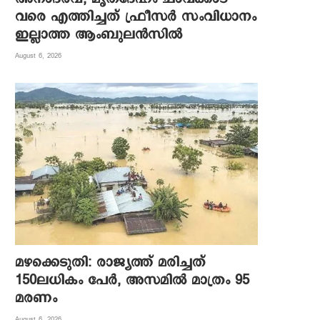
വരെ എത്തിച്ചത് ഫ്രീസര്‍ സംവിധാനം
ഇല്ലാത്ത ആംബുലന്‍സില്‍
August 6, 2026
മഴക്കെടുതി: രാജ്യത്ത് മരിച്ചത്
150ലധികം പേർ, അസമിൽ മാത്രം 95
മരണം
August 6, 2026