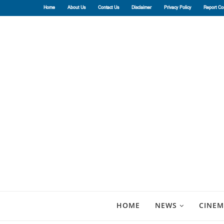
Home
About Us
Contact Us
Disclaimer
Privacy Policy
Report Co
HOME
NEWS
CINEM