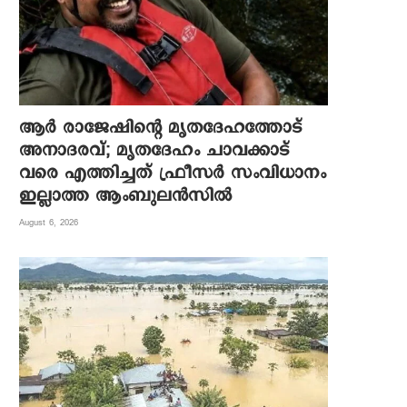
ആര്‍ രാജേഷിന്റെ മൃതദേഹത്തോട്
അനാദരവ്; മൃതദേഹം ചാവക്കാട്
വരെ എത്തിച്ചത് ഫ്രീസര്‍ സംവിധാനം
ഇല്ലാത്ത ആംബുലന്‍സില്‍
August 6, 2026