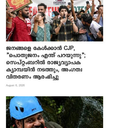
ജനങ്ങളെ കേൾക്കാൻ CJP,
”പൊതുജനം എന്ത് പറയുന്നു”;
സെപ്റ്റംബറിൽ രാജ്യവ്യാപക
ക്യാമ്പയിൻ നടത്തും, അംഗത്വ
വിതരണം ആരംഭിച്ചു
August 6, 2026