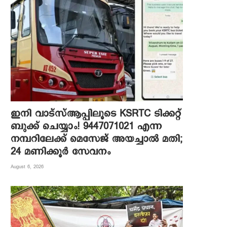
ഇനി വാട്‌സ്ആപ്പിലൂടെ KSRTC ടിക്കറ്റ്
ബുക്ക് ചെയ്യാം! 9447071021 എന്ന
നമ്പറിലേക്ക് മെസേജ് അയച്ചാൽ മതി;
24 മണിക്കൂർ സേവനം
August 6, 2026