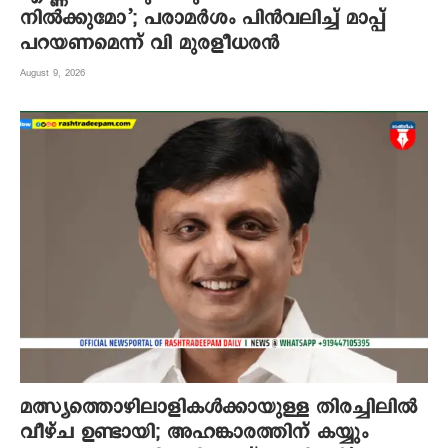
നില്‍ക്കുമോ’; പരാമർശം പിൻവലിച്ച് മാപ്പ്
പറയണമെന്ന് വി മുരളീധരൻ
August 9, 2026
മത്സ്യത്തൊഴിലാളികൾക്കായുള്ള തിരച്ചിലിൽ
വീഴ്ച ഉണ്ടായി; അഹങ്കാരത്തിന് കയ്യും