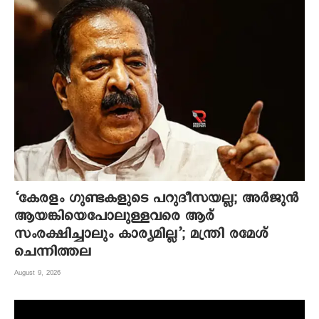
‘കേരളം ഗുണ്ടകളുടെ പറുദീസയല്ല; അർജുൻ
ആയങ്കിയെപോലുള്ളവരെ ആര്
സംരക്ഷിച്ചാലും കാര്യമില്ല’; മന്ത്രി രമേശ്
ചെന്നിത്തല
August 9, 2026