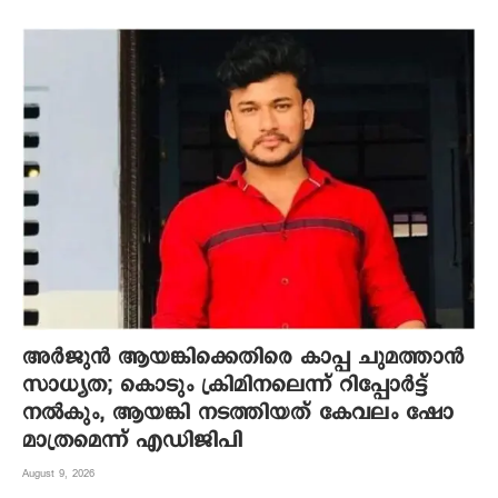
അർജുൻ ആയങ്കിക്കെതിരെ കാപ്പ ചുമത്താൻ
സാധ്യത; കൊടും ക്രിമിനലെന്ന് റിപ്പോർട്ട്
നൽകും, ആയങ്കി നടത്തിയത് കേവലം ഷോ
മാത്രമെന്ന് എഡിജിപി
August 9, 2026