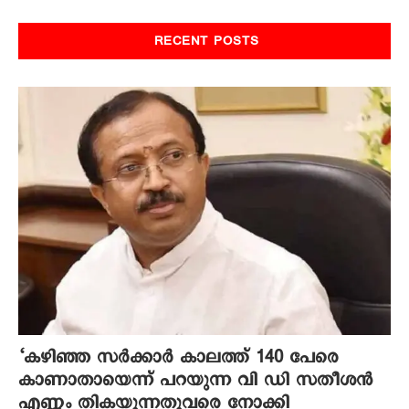
RECENT POSTS
‘കഴിഞ്ഞ സര്‍ക്കാര്‍ കാലത്ത് 140 പേരെ
കാണാതായെന്ന് പറയുന്ന വി ഡി സതീശൻ
എണ്ണം തികയുന്നതുവരെ നോക്കി