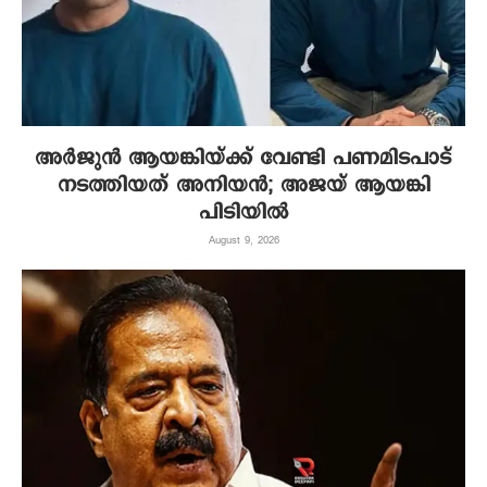
അർജുൻ ആയങ്കിയ്ക്ക് വേണ്ടി പണമിടപാട്
നടത്തിയത് അനിയൻ; അജയ് ആയങ്കി
പിടിയിൽ
August 9, 2026