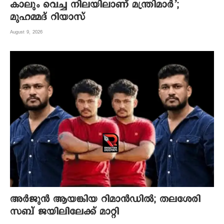
കാലും വെച്ച നിലയിലാണ് മന്ത്രിമാർ’;
മുഹമ്മദ് റിയാസ്
August 9, 2026
അർജുൻ ആയങ്കിയ റിമാൻഡിൽ; തലശേരി
സബ് ജയിലിലേക്ക് മാറ്റി