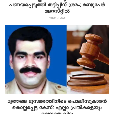
പണയപ്പെടുത്തി തട്ടിപ്പിന് ശ്രമം; രണ്ടുപേർ
അറസ്റ്റിൽ
August 7, 2026
മുത്തങ്ങ ഭൂസമരത്തിനിടെ പൊലീസുകാരൻ
കൊല്ലപ്പെട്ട കേസ്: എല്ലാ പ്രതികളെയും