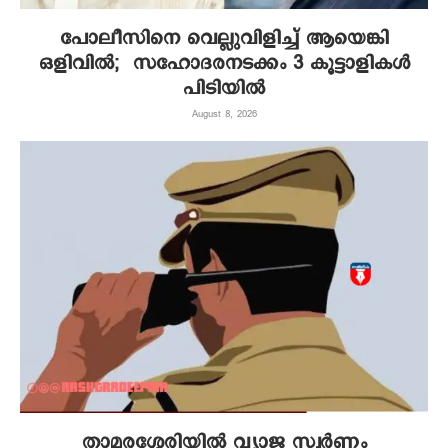
പോലീസിനെ വെല്ലുവിളിച്ച് ആയെങ്കി
ഒളിവിൽ; സഹോദരനടക്കം 3 കൂട്ടാളികൾ
പിടിയിൽ
August 8, 2026
താമരശ്ശേരിയിൽ വ്യാജ സ്വർണം