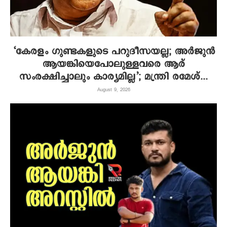
‘കേരളം ഗുണ്ടകളുടെ പറുദീസയല്ല; അർജുൻ
ആയങ്കിയെപോലുള്ളവരെ ആര്
സംരക്ഷിച്ചാലും കാര്യമില്ല’; മന്ത്രി രമേശ്...
August 9, 2026