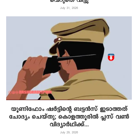
വെറുതെ വിട്ടു
July 31, 2026
യൂണിഫോം ഷർട്ടിന്റെ ബട്ടൻസ് ഇടാത്തത്
ചോദ്യം ചെയ്തു; കൊളത്തൂരിൽ പ്ലസ് വൺ
വിദ്യാർഥിക്ക്...
July 29, 2026