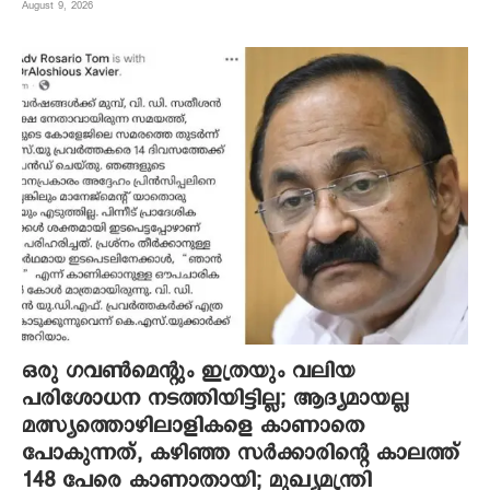
August 9, 2026
ഒരു ഗവൺമെന്റും ഇത്രയും വലിയ
പരിശോധന നടത്തിയിട്ടില്ല; ആദ്യമായല്ല
മത്സ്യത്തൊഴിലാളികളെ കാണാതെ
പോകുന്നത്, കഴിഞ്ഞ സർക്കാരിന്റെ കാലത്ത്
148 പേരെ കാണാതായി; മുഖ്യമന്ത്രി