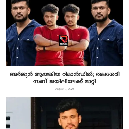
അർജുൻ ആയങ്കിയ റിമാൻഡിൽ; തലശേരി
സബ് ജയിലിലേക്ക് മാറ്റി
August 9, 2026