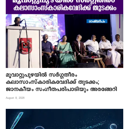
മൂവാറ്റുപുഴയില്‍ സര്‍ഗ്ഗതീരം
കലാസാംസ്‌കാരികവേദിക്ക് തുടക്കം;
ജാനകീയം സംഗീതപരിപാടിയും അരങ്ങേറി
August 8, 2026