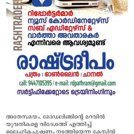
അതേസമയം, മോഡലിങ്ങിന്റെ മറവിൽ
യുവതികളെ വിദേശത്ത് എത്തിച്ച്
ലൈംഗികചൂഷണം നടത്തിയെന്ന കേസിൽ