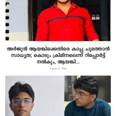
അർജുൻ ആയങ്കിക്കെതിരെ കാപ്പ ചുമത്താൻ
സാധ്യത; കൊടും ക്രിമിനലെന്ന് റിപ്പോർട്ട്
നൽകും, ആയങ്കി...
August 9, 2026