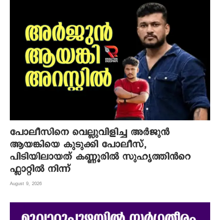
പോലീസിനെ വെല്ലുവിളിച്ച അർജുൻ
ആയങ്കിയെ കുടുക്കി പോലീസ്,
പിടിയിലായത് കണ്ണൂരിൽ സുഹൃത്തിൻറെ
ഫ്ലാറ്റിൽ നിന്ന്
August 9, 2026