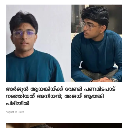
അർജുൻ ആയങ്കിയ്ക്ക് വേണ്ടി പണമിടപാട്
നടത്തിയത് അനിയൻ; അജയ് ആയങ്കി
പിടിയിൽ
August 9, 2026