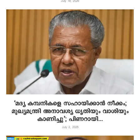
July 18, 2026
‘മദ്യ കമ്പനികളെ സഹായിക്കാൻ നീക്കം;
മുഖ്യമന്ത്രി അനാവശ്യ ധൃതിയും വാശിയും
കാണിച്ചു’; പിണറായി...
July 2, 2026