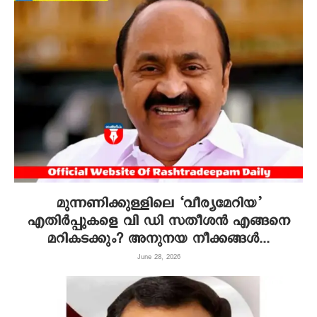
മുന്നണിക്കുള്ളിലെ ‘വീര്യമേറിയ’
എതിര്‍പ്പുകളെ വി ഡി സതീശന്‍ എങ്ങനെ
മറികടക്കും? അനുനയ നീക്കങ്ങള്‍...
June 28, 2026