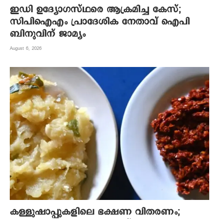
ഇഡി ഉദ്യോഗസ്ഥരെ ആക്രമിച്ച കേസ്;
സിപിഐഎം പ്രാദേശിക നേതാവ് ഐപി
ബിനുവിന് ജാമ്യം
August 6, 2026
കള്ളുഷാപ്പുകളിലെ ഭക്ഷണ വിതരണം;