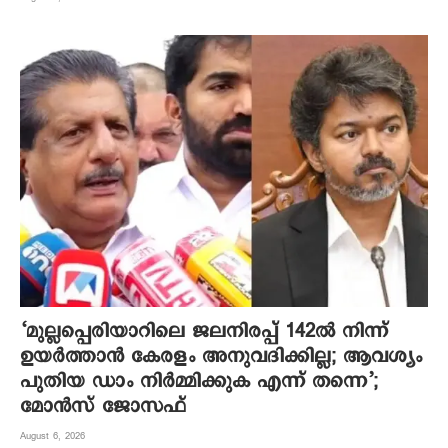
‘മുല്ലപ്പെരിയാറിലെ ജലനിരപ്പ് 142ല്‍ നിന്ന്
ഉയര്‍ത്താന്‍ കേരളം അനുവദിക്കില്ല; ആവശ്യം
പുതിയ ഡാം നിര്‍മ്മിക്കുക എന്ന് തന്നെ’;
മോന്‍സ് ജോസഫ്
August 6, 2026