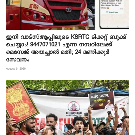
ഇനി വാട്‌സ്ആപ്പിലൂടെ KSRTC ടിക്കറ്റ് ബുക്ക്
ചെയ്യാം! 9447071021 എന്ന നമ്പറിലേക്ക്
മെസേജ് അയച്ചാൽ മതി; 24 മണിക്കൂർ
സേവനം
August 6, 2026