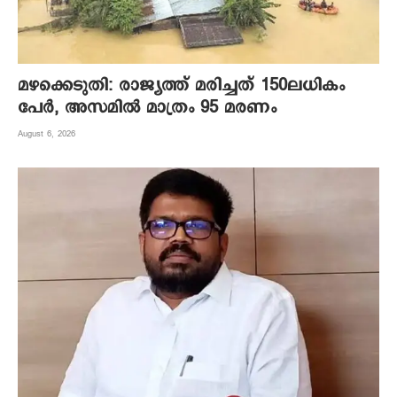
മഴക്കെടുതി: രാജ്യത്ത് മരിച്ചത് 150ലധികം
പേർ, അസമിൽ മാത്രം 95 മരണം
August 6, 2026