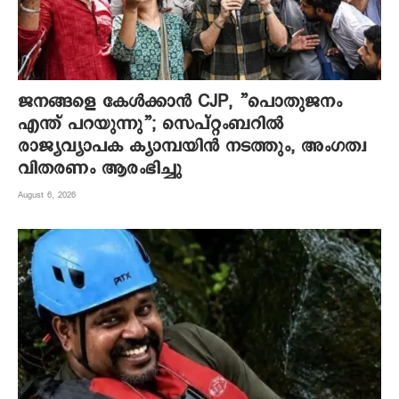
ജനങ്ങളെ കേൾക്കാൻ CJP, ”പൊതുജനം
എന്ത് പറയുന്നു”; സെപ്റ്റംബറിൽ
രാജ്യവ്യാപക ക്യാമ്പയിൻ നടത്തും, അംഗത്വ
വിതരണം ആരംഭിച്ചു
August 6, 2026