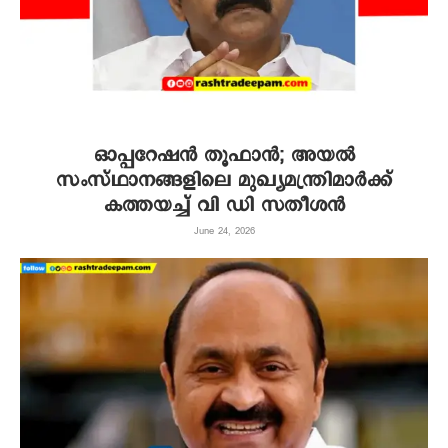
ഓപ്പറേഷൻ തൂഫാൻ; അയൽ
സംസ്ഥാനങ്ങളിലെ മുഖ്യമന്ത്രിമാർക്ക്
കത്തയച്ച് വി ഡി സതീശൻ
June 24, 2026