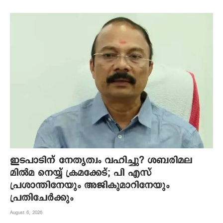
ഇടപാടിന് നേതൃത്വം വഹിച്ചു? ശബരിമല
മില്‍മ നെയ്യ് ക്രമക്കേട്; പി എസ്
പ്രശാന്തിനേയും അജികുമാറിനേയും
പ്രതിചേര്‍ക്കും
August 6, 2026