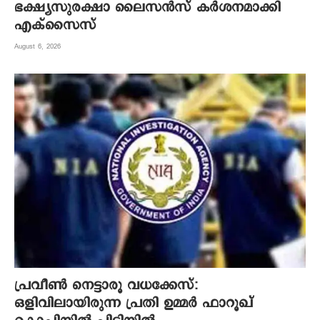
ഭക്ഷ്യസുരക്ഷാ ലൈസന്‍സ് കര്‍ശനമാക്കി
എക്‌സൈസ്
August 6, 2026
പ്രവീൺ നെട്ടാരൂ വധക്കേസ്:
ഒളിവിലായിരുന്ന പ്രതി ഉമ്മർ ഫാറൂഖ്