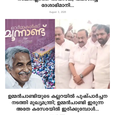
ദേശാഭിമാനി...
August 3, 2026
ഉമ്മൻചാണ്ടിയുടെ കല്ലറയിൽ പുഷ്പാർച്ചന
നടത്തി മുഖ്യമന്ത്രി; ഉമ്മൻചാണ്ടി ഇരുന്ന
അതേ കസേരയിൽ ഇരിക്കുമ്പോൾ...