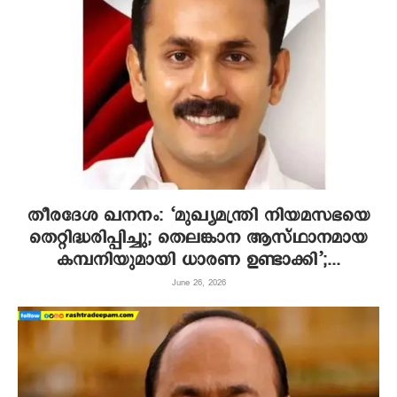
തീരദേശ ഖനനം: ‘മുഖ്യമന്ത്രി നിയമസഭയെ
തെറ്റിദ്ധരിപ്പിച്ചു; തെലങ്കാന ആസ്ഥാനമായ
കമ്പനിയുമായി ധാരണ ഉണ്ടാക്കി’;...
June 26, 2026