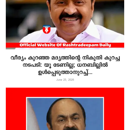
വീര്യം കുറഞ്ഞ മദ്യത്തിന്റെ നികുതി കുറച്ച
നടപടി: യൂ ടേണില്ല; ധനബില്ലില്‍
ഉള്‍പ്പെടുത്താനുറച്ച്...
June 25, 2026