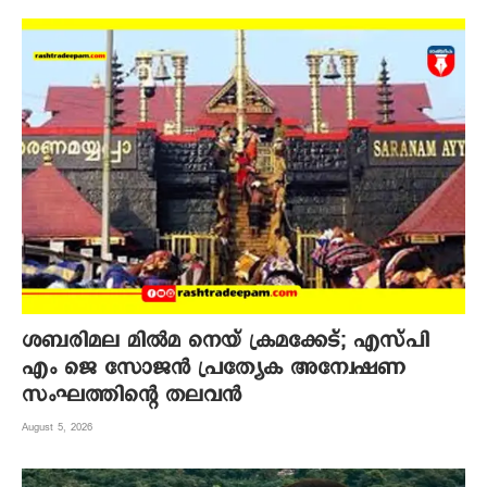
ശബരിമല മില്‍മ നെയ് ക്രമക്കേട്; എസ്പി
എം ജെ സോജന്‍ പ്രത്യേക അന്വേഷണ
സംഘത്തിന്റെ തലവന്‍
August 5, 2026