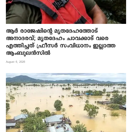
ആര്‍ രാജേഷിന്റെ മൃതദേഹത്തോട്
അനാദരവ്; മൃതദേഹം ചാവക്കാട് വരെ
എത്തിച്ചത് ഫ്രീസര്‍ സംവിധാനം ഇല്ലാത്ത
ആംബുലന്‍സില്‍
August 6, 2026