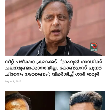
നീറ്റ് പരീക്ഷാ ക്രമക്കേട്: ‘രാഹുൽ ഗാന്ധിക്ക്
ചലനമുണ്ടാക്കാനായില്ല, കോൺഗ്രസ് പുനർ
ചിന്തനം നടത്തണം’; വിമർശിച്ച് ശശി തരൂർ
August 8, 2026