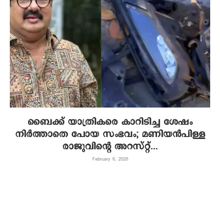
ബൈക്ക് യാത്രികരെ കാറിടിച്ച ശേഷം
നിര്‍ത്താതെ പോയ സംഭവം; മണിയന്‍പിള്ള
രാജുവിന്റെ അറസ്റ്റ്...
February 6, 2026