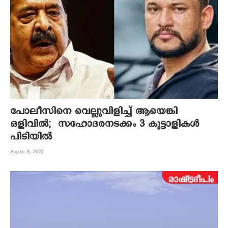
പോലീസിനെ വെല്ലുവിളിച്ച് ആയെങ്കി
ഒളിവിൽ; സഹോദരനടക്കം 3 കൂട്ടാളികൾ
പിടിയിൽ
August 8, 2026