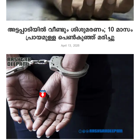
അട്ടപ്പാടിയിൽ വീണ്ടും ശിശുമരണം; 10 മാസം
പ്രായമുള്ള പെൺകുഞ്ഞ് മരിച്ചു
April 13, 2026