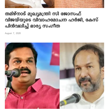
തമിഴ്നാട് മുഖ്യമന്ത്രി സി ജോസഫ്
വിജയ്‌യുടെ വിവാഹമോചന ഹർജി, കേസ്
പിൻവലിച്ച് ഭാര്യ സംഗീത
August 7, 2026