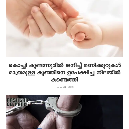
കൊച്ചി കുണ്ടന്നൂരില്‍ ജനിച്ച് മണിക്കൂറുകള്‍
മാത്രമുള്ള കുഞ്ഞിനെ ഉപേക്ഷിച്ച നിലയില്‍
കണ്ടെത്തി
June 28, 2026