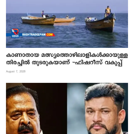
കാണാതായ മത്സ്യത്തൊഴിലാളികൾക്കായുള്ള
തിരച്ചിൽ തുടരുകയാണ് -ഫിഷറീസ് വകുപ്പ്
August 7, 2026