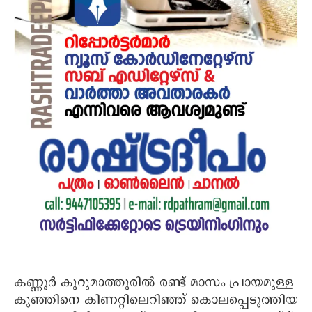
കണ്ണൂർ കുറുമാത്തൂരിൽ രണ്ട് മാസം പ്രായമുള്ള
കുഞ്ഞിനെ കിണറ്റിലെറിഞ്ഞ് കൊലപ്പെടുത്തിയ