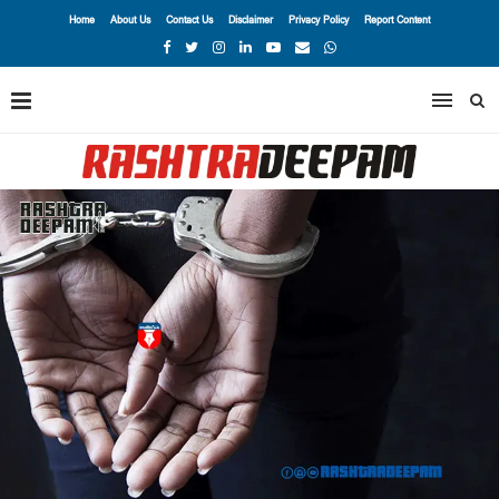
Home
About Us
Contact Us
Disclaimer
Privacy Policy
Report Content