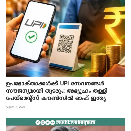
ഉപഭോക്താക്കൾക്ക് UPI സേവനങ്ങൾ
സൗജന്യമായി തുടരും: അഭ്യൂഹം തള്ളി
പേയ്‌മെന്റ്സ് കൗൺസിൽ ഓഫ് ഇന്ത്യ
August 8, 2026