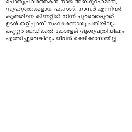
പൊതുപ്രവർത്തകൻ നാജ് അബ്ദുറഹ്മാൻ,
സുഹൃത്തുക്കളായ ഷംസാദ്, നാസർ എന്നിവർ
കുഞ്ഞിനെ കിണറ്റിൽ നിന്ന് പുറത്തെടുത്ത്
ഉടൻ തളിപ്പറമ്പ് സഹകരണാശുപ്രതിയിലും
കണ്ണൂർ മെഡിക്കൽ കോളേജ് ആശുപത്രിയിലും
എത്തിച്ചുവെങ്കിലും ജീവൻ രക്ഷിക്കാനായില്ല.