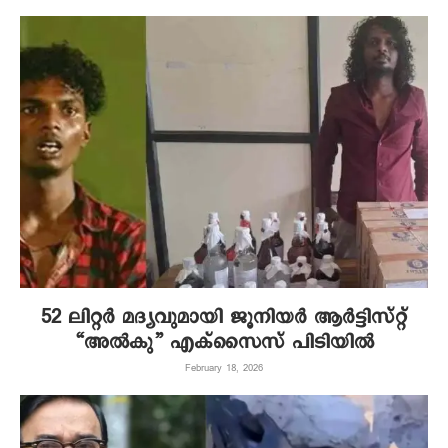
52 ലിറ്റര്‍ മദ്യവുമായി ജൂനിയർ ആർട്ടിസ്റ്റ്
“അൽകു” എക്സൈസ് പിടിയിൽ
February 18, 2026