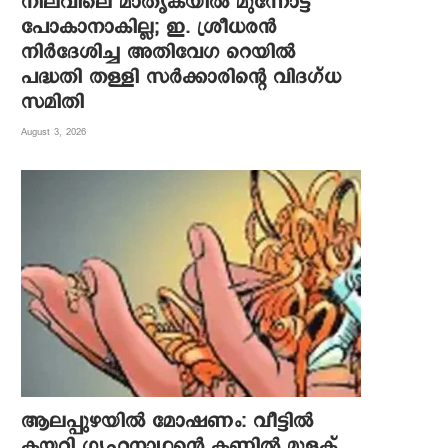
നിലവിലെ മാതൃകയിൽ മുന്നോട്ട്
പോകാനാകില്ല; ഇ. ശ്രീധരൻ
നിർദേശിച്ച അതിവേഗ റെയിൽ
പദ്ധതി തള്ളി സർക്കാരിന്റെ വിദഗ്ധ
സമിതി
August 3, 2026
ആലപ്പുഴയിൽ മോഷണം: വീട്ടിൽ
കയറി ഗൃഹനാഥന്റെ കണ്ണിൽ മുളക്