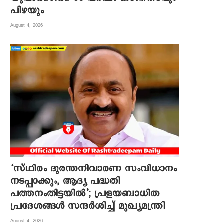
പിഴയും
August 4, 2026
‘സ്ഥിരം ദുരന്തനിവാരണ സംവിധാനം
നടപ്പാക്കും, ആദ്യ പദ്ധതി
പത്തനംതിട്ടയിൽ’; പ്രളയബാധിത
പ്രദേശങ്ങൾ സന്ദർശിച്ച് മുഖ്യമന്ത്രി
August 4, 2026