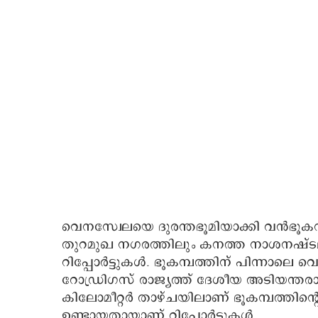
വെനസ്വേലയെ ദുരന്തഭൂമിയാക്കി വൻഭൂകമ
തുറമുഖ നഗരത്തിലും കനത്ത നാശനഷ്ടമു
റിപ്പോർട്ടുകൾ. ഭൂകമ്പത്തിന് പിന്നാലെ
റോഡ്രിഗസ് രാജ്യത്ത് ദേശീയ അടിയന്തരാവ
കിലോമീറ്റർ താഴ്ചയിലാണ് ഭൂകമ്പത്തിന്റെ 
ഉണ്ടായതായാണ് റിപ്പോർട്ടുകൾ