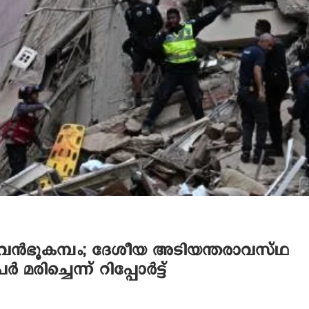
ി വൻഭൂകമ്പം; ദേശീയ അടിയന്തരാവസ്ഥ
മരിച്ചെന്ന് റിപ്പോർട്ട്