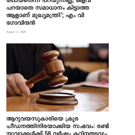
പോയതെന്ന് പറയുന്നില്ല, കളവ്
പറയാതെ സമാധാനം കിട്ടാത്ത
ആളാണ് മുഖ്യമന്ത്രി’; എം വി
ഗോവിന്ദൻ
August 4, 2026
ആറുവയസുകാരിയെ ക്രൂര
പീഡനത്തിനിരയാക്കിയ സംഭവം: രണ്ട്
യുവാക്കൾക്ക് 58 വർഷം കഠിനതടവും