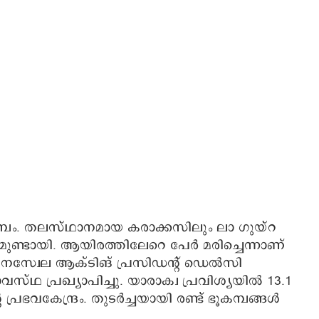
്പം. തലസ്ഥാനമായ കരാക്കസിലും ലാ ഗുയ്‌റ
ണ്ടായി. ആയിരത്തിലേറെ പേർ മരിച്ചെന്നാണ്
 വെനസ്വേല ആക്ടിങ് പ്രസിഡന്റ് ഡെൽസി
സ്ഥ പ്രഖ്യാപിച്ചു. യാരാക്വ പ്രവിശ്യയിൽ 13.1
പ്രഭവകേന്ദ്രം. തുടർച്ചയായി രണ്ട് ഭൂകമ്പങ്ങൾ