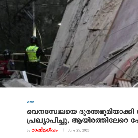
World
വെനസ്വേലയെ ദുരന്തഭൂമിയാക്ക
പ്രഖ്യാപിച്ചു, ആയിരത്തിലേറെ പേർ 
രാഷ്ട്രദീപം
by
June 25, 2026