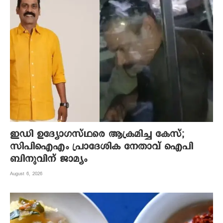
ഇഡി ഉദ്യോഗസ്ഥരെ ആക്രമിച്ച കേസ്;
സിപിഐഎം പ്രാദേശിക നേതാവ് ഐപി
ബിനുവിന് ജാമ്യം
August 6, 2026