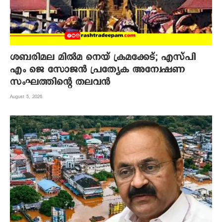
ശബരിമല മില്‍മ നെയ് ക്രമക്കേട്; എസ്പി
എം ജെ സോജന്‍ പ്രത്യേക അന്വേഷണ
സംഘത്തിന്റെ തലവന്‍
August 5, 2026