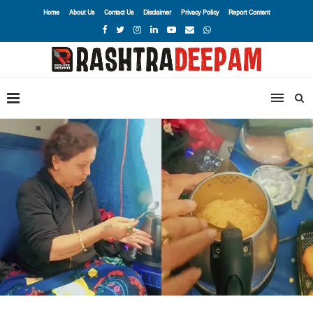
Home
About Us
Contact Us
Disclaimer
Privacy Policy
Report Content