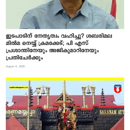
ഇടപാടിന് നേതൃത്വം വഹിച്ചു? ശബരിമല
മില്‍മ നെയ്യ് ക്രമക്കേട്; പി എസ്
പ്രശാന്തിനേയും അജികുമാറിനേയും
പ്രതിചേര്‍ക്കും
August 6, 2026