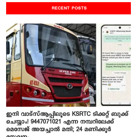
RECENT POSTS
ഇനി വാട്‌സ്ആപ്പിലൂടെ KSRTC ടിക്കറ്റ് ബുക്ക്
ചെയ്യാം! 9447071021 എന്ന നമ്പറിലേക്ക്
മെസേജ് അയച്ചാൽ മതി; 24 മണിക്കൂർ