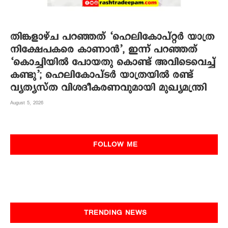
തിങ്കളാഴ്ച പറഞ്ഞത് ‘ഹെലികോപ്റ്റർ യാത്ര
നിക്ഷേപകരെ കാണാൻ’, ഇന്ന് പറഞ്ഞത്
‘കൊച്ചിയിൽ പോയതു കൊണ്ട് അവിടെവെച്ച്
കണ്ടു’; ഹെലികോപ്ടർ യാത്രയിൽ രണ്ട്
വ്യത്യസ്ത വിശദീകരണവുമായി മുഖ്യമന്ത്രി
August 5, 2026
FOLLOW ME
TRENDING NEWS