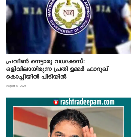
പ്രവീൺ നെട്ടാരൂ വധക്കേസ്:
ഒളിവിലായിരുന്ന പ്രതി ഉമ്മർ ഫാറൂഖ്
കൊച്ചിയിൽ പിടിയിൽ
August 6, 2026