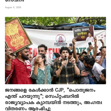
സേവനം
August 6, 2026
ജനങ്ങളെ കേൾക്കാൻ CJP, ”പൊതുജനം
എന്ത് പറയുന്നു”; സെപ്റ്റംബറിൽ
രാജ്യവ്യാപക ക്യാമ്പയിൻ നടത്തും, അംഗത്വ
വിതരണം ആരംഭിച്ചു