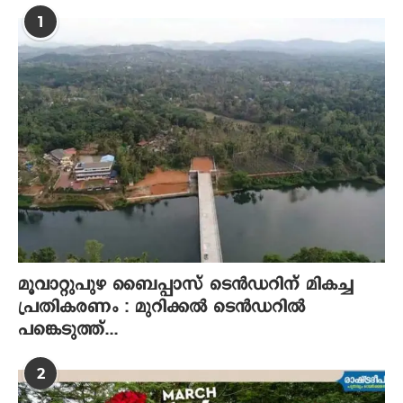
1
മൂവാറ്റുപുഴ ബൈപ്പാസ് ടെൻഡറിന് മികച്ച
പ്രതികരണം : മുറിക്കൽ ടെൻഡറിൽ
പങ്കെടുത്ത്...
2