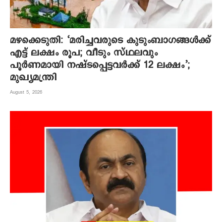
മഴക്കെടുതി: ‘മരിച്ചവരുടെ കുടുംബാഗങ്ങൾക്ക്
എട്ട് ലക്ഷം രൂപ; വീടും സ്ഥലവും
പൂർണമായി നഷ്ടപ്പെട്ടവർക്ക് 12 ലക്ഷം’;
മുഖ്യമന്ത്രി
August 5, 2026