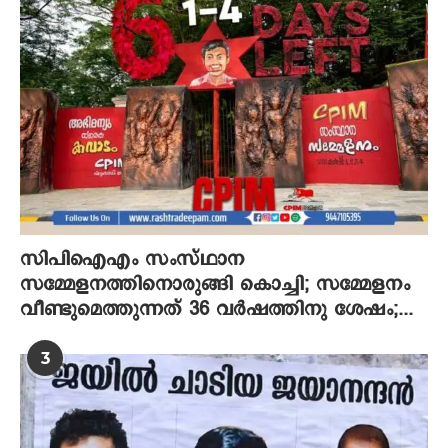
സിപിഐഎം സംസ്ഥാന
സമ്മേളനത്തിനൊരുങ്ങി കൊച്ചി; സമ്മേളനം
വീണ്ടുമെത്തുന്നത് 36 വര്‍ഷത്തിനു ശേഷം;...
3