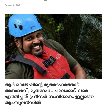
August 6, 2026
ആര്‍ രാജേഷിന്റെ മൃതദേഹത്തോട്
അനാദരവ്; മൃതദേഹം ചാവക്കാട് വരെ
എത്തിച്ചത് ഫ്രീസര്‍ സംവിധാനം ഇല്ലാത്ത
ആംബുലന്‍സില്‍