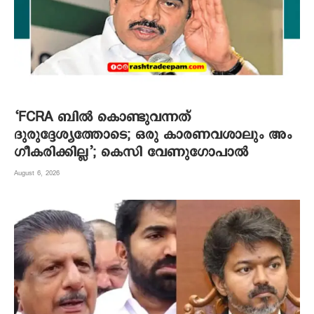
‘FCRA ബിൽ കൊണ്ടുവന്നത്
ദുരുദ്ദേശ്യത്തോടെ; ഒരു കാരണവശാലും അം​
ഗീകരിക്കില്ല’; കെസി വേണു​ഗോപാൽ
August 6, 2026